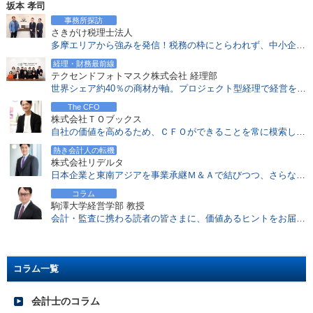
坂本 孝司
NPV、IRRとは？会計士が重視する投資採択基準
事務所探訪
2017.03.13
さきがけ税理士法人
会計士のアドバイスが「内部留保」の考え方を変える
多摩エリアから強みを発信！税務の枠にとらわれず、中小企業経営者を中心とし、包括支援で成長を支える
2017.02.20
経理・財務最前線
公認会計士、税理士の一般企業経理部での優位性、年収面での優遇等について
テクセンドフォトマスク株式会社 経理部
世界シェア約40％の商材が軸。プロジェクト型経理で経営を機動的に支える精鋭チーム
2017.02.06
地方創生との関係は？中小企業M&Aの課題と可能性を探る
The CFO
株式会社ＴＯブックス
2017.01.30
自社の価値を高めるため、ＣＦＯができることを常に模索し、すべて実行する！
M&A&Dとは？ 会社再編手法としての事業分離に注目
熱き会計人の転機
2017.01.05
株式会社リデルタ
インバウンド需要をつかむ 民泊コンサルティング
日本企業と東南アジアを事業承継Ｍ＆Ａで結びつつ、さらなる〝高み〟を目指す
2016.12.26
コラム
「会計基準の選択に関する基本的な考え方」にみるIFRS適用状況
駒澤大学経営学部 教授
会計・監査に携わる読者の皆さまに、価値あるヒントをお届けしていきたい
2016.11.28
注目度増すCRE戦略における会計士の役割とは？
2016.11.21
バリュエーションのアプローチと会計士への高い期待
コラム一覧
2016.11.14
会計士の税理士資格付与要件の厳格化を前向きにとらえる
会計士のコラム