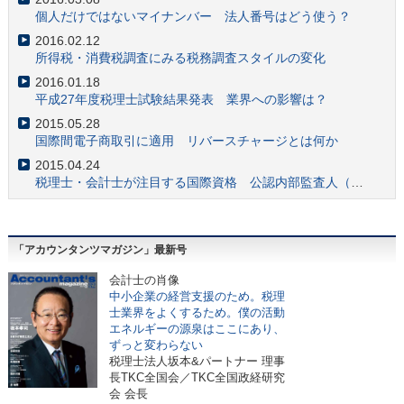
クラウドファンディングの会計税務とコンサル事情
個人だけではないマイナンバー 法人番号はどう使う？
2017.09.05
2016.02.12
「ザ・コンサルタント」でも描写 会計士の財務調査業務の価値の高さ
所得税・消費税調査にみる税務調査スタイルの変化
2017.08.30
2016.01.18
社会福祉法人への会計監査人による監査導入で高まる需要
平成27年度税理士試験結果発表 業界への影響は？
2017.08.01
2015.05.28
会計士注目 財務会計基準機構が「国際会計人材ネットワーク」設立
国際間電子商取引に適用 リバースチャージとは何か
2017.06.27
2015.04.24
会計士の注目スキル 「フォレンジック」業務とは何か？
税理士・会計士が注目する国際資格 公認内部監査人（CIA）とは？
2017.06.19
国際機関の事務局設置 日本IFIARネットワークの意義とは？
2017.05.22
「アカウンタンツマガジン」最新号
中企庁「事業承継ガイドライン」をM&A業務に活かす
2017.05.15
会
計士の肖像
金融庁 監査法人のガバナンス・コードから見る会計士の役割
中小企業の経営支援のため。税理
士業界をよくするため。僕の活動
2017.04.24
エネルギーの源泉はここにあり、
会計士のM&A実務でも必須知識「少数株主権」を知る
ずっと変わらない
2017.04.17
税理士法人坂本&パートナー 理事
合格者9年ぶり増加 平成28年公認会計士試験と業界の動向
長TKC全国会／TKC全国政経研究
会 会長
2017.03.21