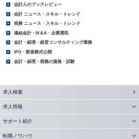
2016.10.31
会計人のブックレビュー
2016年上半期レポート（首都圏）
会計 ニュース・スキル・トレンド
2016.10.31
2016年上半期レポート（関西）
税務 ニュース・スキル・トレンド
2016.10.31
連結会計・M＆A・企業買収
2016年上半期レポート（東海）
会計・経理・経営コンサルティング業務
2016.10.24
グループ企業の責任の在り方が変わる 多重代表訴訟制度の意義とは？
IPO・新規株式公開
2016.10.17
会計・経理・税務の資格・試験
「日本再興戦略2016」に見る会計士の役割とは？
2016.10.11
2016年度下期 公認会計士の転職市場での優位性と今後の展望
2016.09.13
求人検索
事業再生手法としての100%減資の意義と実務内容
2016.09.06
求人情報
会計士が注目 新株予約権の活用法と実務
2016.08.29
サポート紹介
会計士の活躍の場「会計監査人設置会社」の基礎知識
2016.08.08
転職ノウハウ
平成27年度公認会計士修了考査 合格者の状況と影響は？