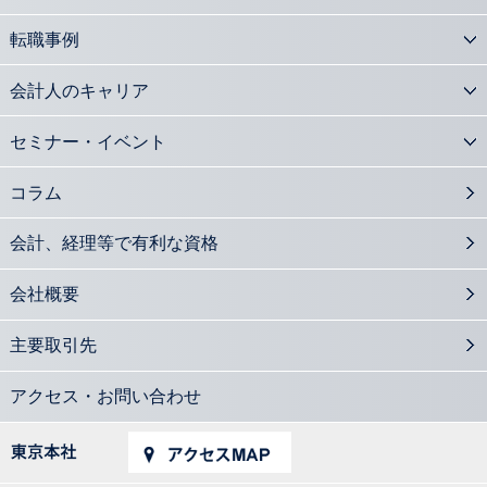
2016.08.01
転職事例
会計士も活躍 株式交換・株式移転についての基礎知識
2016.07.25
会計人のキャリア
会計士が官民連携の橋渡し 公的事業アドバイザリーとは
2016.07.04
セミナー・イベント
M&A支援の必須知識 組織再編の手続きを知る
2016.06.27
コラム
社外取締役の設置義務のある会社形態をおさらいする
2016.05.30
会計、経理等で有利な資格
中小企業M&Aに注目集まる 会計士に期待される役割とは？
2016.05.26
会社概要
課徴金事例から見るインサイダー取引の特徴
2016.04.28
主要取引先
上場企業だけではないIFRSと中小企業の関係
2016.04.25
デリバティブとヘッジ会計 知識と経験のある会計士に需要
アクセス・お問い合わせ
2016.04.07
会計士が知っておきたい 会社の法的紛争を解決するADR機関
2016.04.04