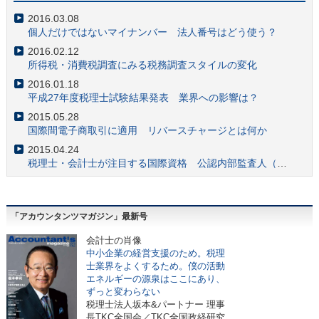
2017.10.03
2016.03.08
クラウドファンディングの会計税務とコンサル事情
個人だけではないマイナンバー 法人番号はどう使う？
2017.09.05
2016.02.12
「ザ・コンサルタント」でも描写 会計士の財務調査業務の価値の高さ
所得税・消費税調査にみる税務調査スタイルの変化
2017.08.30
2016.01.18
社会福祉法人への会計監査人による監査導入で高まる需要
平成27年度税理士試験結果発表 業界への影響は？
2017.08.01
2015.05.28
会計士注目 財務会計基準機構が「国際会計人材ネットワーク」設立
国際間電子商取引に適用 リバースチャージとは何か
2017.06.27
2015.04.24
会計士の注目スキル 「フォレンジック」業務とは何か？
税理士・会計士が注目する国際資格 公認内部監査人（CIA）とは？
2017.06.19
国際機関の事務局設置 日本IFIARネットワークの意義とは？
2017.05.22
「アカウンタンツマガジン」最新号
中企庁「事業承継ガイドライン」をM&A業務に活かす
2017.05.15
会
計士の肖像
金融庁 監査法人のガバナンス・コードから見る会計士の役割
中小企業の経営支援のため。税理
士業界をよくするため。僕の活動
2017.04.24
エネルギーの源泉はここにあり、
会計士のM&A実務でも必須知識「少数株主権」を知る
ずっと変わらない
2017.04.17
税理士法人坂本&パートナー 理事
合格者9年ぶり増加 平成28年公認会計士試験と業界の動向
長TKC全国会／TKC全国政経研究