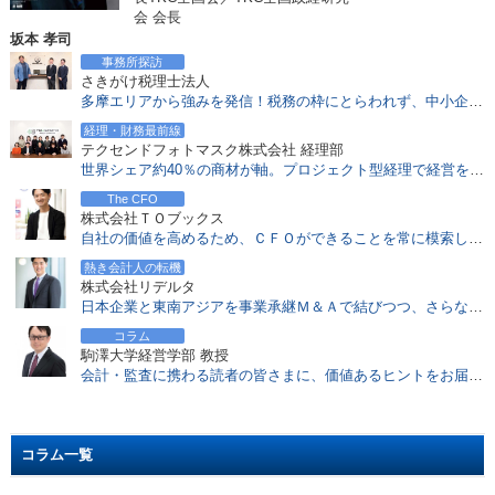
会 会長
2017.03.21
坂本 孝司
NPV、IRRとは？会計士が重視する投資採択基準
事務所探訪
2017.03.13
さきがけ税理士法人
会計士のアドバイスが「内部留保」の考え方を変える
多摩エリアから強みを発信！税務の枠にとらわれず、中小企業経営者を中心とし、包括支援で成長を支える
2017.02.20
経理・財務最前線
公認会計士、税理士の一般企業経理部での優位性、年収面での優遇等について
テクセンドフォトマスク株式会社 経理部
世界シェア約40％の商材が軸。プロジェクト型経理で経営を機動的に支える精鋭チーム
2017.02.06
地方創生との関係は？中小企業M&Aの課題と可能性を探る
The CFO
株式会社ＴＯブックス
2017.01.30
自社の価値を高めるため、ＣＦＯができることを常に模索し、すべて実行する！
M&A&Dとは？ 会社再編手法としての事業分離に注目
熱き会計人の転機
2017.01.05
株式会社リデルタ
インバウンド需要をつかむ 民泊コンサルティング
日本企業と東南アジアを事業承継Ｍ＆Ａで結びつつ、さらなる〝高み〟を目指す
2016.12.26
コラム
「会計基準の選択に関する基本的な考え方」にみるIFRS適用状況
駒澤大学経営学部 教授
会計・監査に携わる読者の皆さまに、価値あるヒントをお届けしていきたい
2016.11.28
注目度増すCRE戦略における会計士の役割とは？
2016.11.21
バリュエーションのアプローチと会計士への高い期待
コラム一覧
2016.11.14