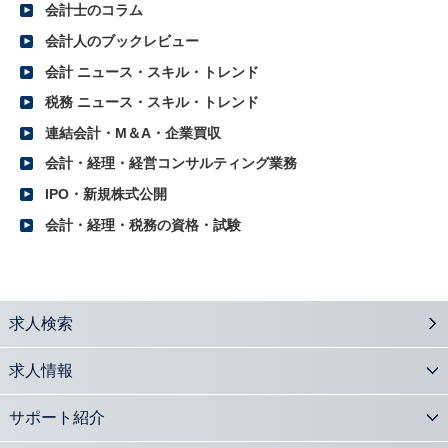
会計士の税理士資格付与要件の厳格化を前向きにとらえる
会計士のコラム
2016.10.31
会計人のブックレビュー
2016年上半期レポート（首都圏）
会計 ニュース・スキル・トレンド
2016.10.31
2016年上半期レポート（関西）
税務 ニュース・スキル・トレンド
2016.10.31
連結会計・M＆A・企業買収
2016年上半期レポート（東海）
会計・経理・経営コンサルティング業務
2016.10.24
グループ企業の責任の在り方が変わる 多重代表訴訟制度の意義とは？
IPO・新規株式公開
2016.10.17
会計・経理・税務の資格・試験
「日本再興戦略2016」に見る会計士の役割とは？
2016.10.11
2016年度下期 公認会計士の転職市場での優位性と今後の展望
2016.09.13
求人検索
事業再生手法としての100%減資の意義と実務内容
2016.09.06
求人情報
会計士が注目 新株予約権の活用法と実務
2016.08.29
サポート紹介
会計士の活躍の場「会計監査人設置会社」の基礎知識