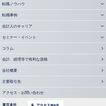
2016.08.08
転職ノウハウ
平成27年度公認会計士修了考査 合格者の状況と影響は？
2016.08.01
転職事例
会計士も活躍 株式交換・株式移転についての基礎知識
2016.07.25
会計人のキャリア
会計士が官民連携の橋渡し 公的事業アドバイザリーとは
2016.07.04
セミナー・イベント
M&A支援の必須知識 組織再編の手続きを知る
2016.06.27
コラム
社外取締役の設置義務のある会社形態をおさらいする
2016.05.30
会計、経理等で有利な資格
中小企業M&Aに注目集まる 会計士に期待される役割とは？
2016.05.26
会社概要
課徴金事例から見るインサイダー取引の特徴
2016.04.28
主要取引先
上場企業だけではないIFRSと中小企業の関係
2016.04.25
デリバティブとヘッジ会計 知識と経験のある会計士に需要
アクセス・お問い合わせ
2016.04.07
会計士が知っておきたい 会社の法的紛争を解決するADR機関