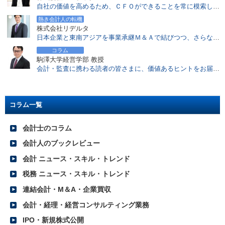
2017.01.30
自社の価値を高めるため、ＣＦＯができることを常に模索し、すべて実行する！
M&A&Dとは？ 会社再編手法としての事業分離に注目
熱き会計人の転機
2017.01.05
株式会社リデルタ
インバウンド需要をつかむ 民泊コンサルティング
日本企業と東南アジアを事業承継Ｍ＆Ａで結びつつ、さらなる〝高み〟を目指す
2016.12.26
コラム
「会計基準の選択に関する基本的な考え方」にみるIFRS適用状況
駒澤大学経営学部 教授
会計・監査に携わる読者の皆さまに、価値あるヒントをお届けしていきたい
2016.11.28
注目度増すCRE戦略における会計士の役割とは？
2016.11.21
バリュエーションのアプローチと会計士への高い期待
コラム一覧
2016.11.14
会計士の税理士資格付与要件の厳格化を前向きにとらえる
会計士のコラム
2016.10.31
会計人のブックレビュー
2016年上半期レポート（首都圏）
会計 ニュース・スキル・トレンド
2016.10.31
2016年上半期レポート（関西）
税務 ニュース・スキル・トレンド
2016.10.31
連結会計・M＆A・企業買収
2016年上半期レポート（東海）
会計・経理・経営コンサルティング業務
2016.10.24
グループ企業の責任の在り方が変わる 多重代表訴訟制度の意義とは？
IPO・新規株式公開