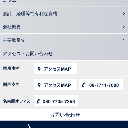
社外取締役の設置義務のある会社形態をおさらいする
2016.05.30
会計、経理等で有利な資格
中小企業M&Aに注目集まる 会計士に期待される役割とは？
2016.05.26
会社概要
課徴金事例から見るインサイダー取引の特徴
2016.04.28
主要取引先
上場企業だけではないIFRSと中小企業の関係
2016.04.25
デリバティブとヘッジ会計 知識と経験のある会計士に需要
アクセス・お問い合わせ
2016.04.07
会計士が知っておきたい 会社の法的紛争を解決するADR機関
2016.04.04
株主総会日程分散化と会計士業務
2016.03.31
会計士の必須知識「メザニンファイナンス」とは？
2016.03.29
会計士が事業継続マネジメントで期待される業務
2016.03.24
お問い合わせ
会計士が押さえておきたい種類株式の類型と利用ケース
2016.03.03