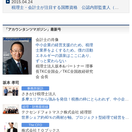
2015.04.24
会計士の注目スキル 「フォレンジック」業務とは何か？
税理士・会計士が注目する国際資格 公認内部監査人（CIA）とは？
2017.06.19
国際機関の事務局設置 日本IFIARネットワークの意義とは？
2017.05.22
「アカウンタンツマガジン」最新号
中企庁「事業承継ガイドライン」をM&A業務に活かす
2017.05.15
会
計士の肖像
金融庁 監査法人のガバナンス・コードから見る会計士の役割
中小企業の経営支援のため。税理
士業界をよくするため。僕の活動
2017.04.24
エネルギーの源泉はここにあり、
会計士のM&A実務でも必須知識「少数株主権」を知る
ずっと変わらない
2017.04.17
税理士法人坂本&パートナー 理事
合格者9年ぶり増加 平成28年公認会計士試験と業界の動向
長TKC全国会／TKC全国政経研究
会 会長
2017.03.21
坂本 孝司
NPV、IRRとは？会計士が重視する投資採択基準
事務所探訪
2017.03.13
さきがけ税理士法人
会計士のアドバイスが「内部留保」の考え方を変える
多摩エリアから強みを発信！税務の枠にとらわれず、中小企業経営者を中心とし、包括支援で成長を支える
2017.02.20
経理・財務最前線
公認会計士、税理士の一般企業経理部での優位性、年収面での優遇等について
テクセンドフォトマスク株式会社 経理部
世界シェア約40％の商材が軸。プロジェクト型経理で経営を機動的に支える精鋭チーム
2017.02.06
地方創生との関係は？中小企業M&Aの課題と可能性を探る
The CFO
株式会社ＴＯブックス