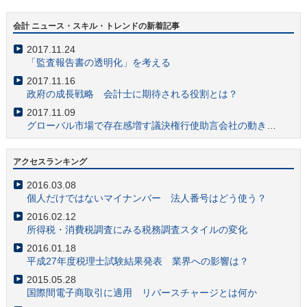
会計 ニュース・スキル・トレンドの新着記事
2017.11.24
「監査報告書の透明化」を考える
2017.11.16
政府の成長戦略 会計士に期待される役割とは？
2017.11.09
グローバル市場で存在感増す議決権行使助言会社の動きに注目
2017.10.11
仮想通貨と会計・税務の最新事情 会計士業務への影響は？
アクセスランキング
2017.10.03
2016.03.08
クラウドファンディングの会計税務とコンサル事情
個人だけではないマイナンバー 法人番号はどう使う？
2017.09.05
2016.02.12
「ザ・コンサルタント」でも描写 会計士の財務調査業務の価値の高さ
所得税・消費税調査にみる税務調査スタイルの変化
2017.08.30
2016.01.18
社会福祉法人への会計監査人による監査導入で高まる需要
平成27年度税理士試験結果発表 業界への影響は？
2017.08.01
2015.05.28
会計士注目 財務会計基準機構が「国際会計人材ネットワーク」設立
国際間電子商取引に適用 リバースチャージとは何か
2017.06.27