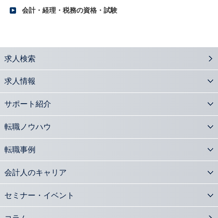
2016.10.17
会計・経理・税務の資格・試験
「日本再興戦略2016」に見る会計士の役割とは？
2016.10.11
2016年度下期 公認会計士の転職市場での優位性と今後の展望
2016.09.13
求人検索
事業再生手法としての100%減資の意義と実務内容
2016.09.06
求人情報
会計士が注目 新株予約権の活用法と実務
2016.08.29
サポート紹介
会計士の活躍の場「会計監査人設置会社」の基礎知識
2016.08.08
転職ノウハウ
平成27年度公認会計士修了考査 合格者の状況と影響は？
2016.08.01
転職事例
会計士も活躍 株式交換・株式移転についての基礎知識
2016.07.25
会計人のキャリア
会計士が官民連携の橋渡し 公的事業アドバイザリーとは
2016.07.04
セミナー・イベント
M&A支援の必須知識 組織再編の手続きを知る
2016.06.27
コラム