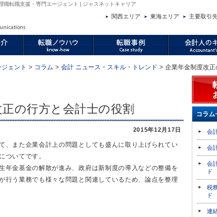
理職転職支援・専門エージェント | ジャスネットキャリア
関西エリア
東海エリア
主要取引
ージェント
>
コラム
>
会計 ニュース・スキル・トレンド
> 企業年金制度改
改正の行方と会計士の役割
コラム
2015年12月17日
会
て、また企業会計上の問題としても盛んに取り上げられてい
会
についてです。
会
生年金基金の解散が進み、政府は新制度の導入などの整備を
ド
が行う業務でも様々な問題と関連しているため、論点を整理
税
ド
連