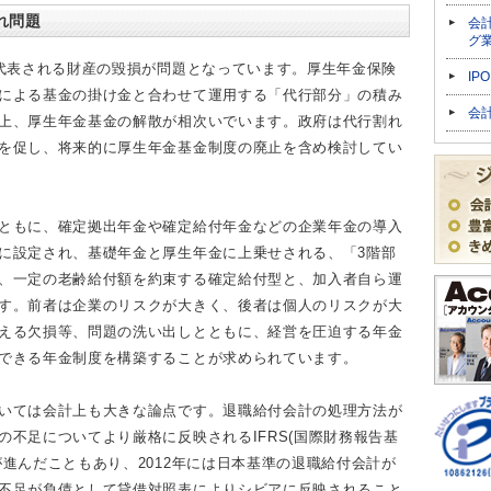
れ問題
会
グ
に代表される財産の毀損が問題となっています。厚生年金保険
IP
による基金の掛け金と合わせて運用する「代行部分」の積み
会
上、厚生年金基金の解散が相次いでいます。政府は代行割れ
を促し、将来的に厚生年金基金制度の廃止を含め検討してい
ともに、確定拠出年金や確定給付年金などの企業年金の導入
に設定され、基礎年金と厚生年金に上乗せされる、「3階部
、一定の老齢給付額を約束する確定給付型と、加入者自ら運
す。前者は企業のリスクが大きく、後者は個人のリスクが大
える欠損等、問題の洗い出しとともに、経営を圧迫する年金
できる年金制度を構築することが求められています。
いては会計上も大きな論点です。退職給付会計の処理方法が
の不足についてより厳格に反映されるIFRS(国際財務報告基
が進んだこともあり、2012年には日本基準の退職給付会計が
不足が負債として貸借対照表によりシビアに反映されること