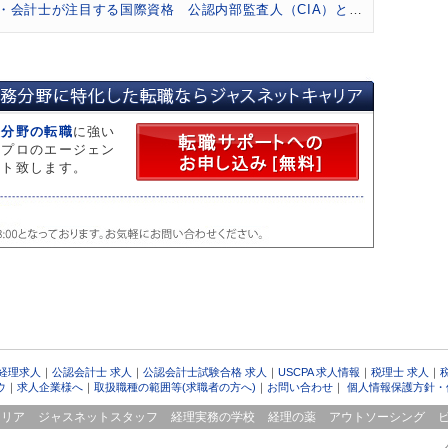
・会計士が注目する国際資格 公認内部監査人（CIA）とは？
「事業承継ガイドライン」をM&A業務に活かす
 監査法人のガバナンス・コードから見る会計士の役割
のM&A実務でも必須知識「少数株主権」を知る
9年ぶり増加 平成28年公認会計士試験と業界の動向
務分野の転職
に強い
、IRRとは？会計士が重視する投資採択基準
。プロのエージェン
のアドバイスが「内部留保」の考え方を変える
ート致します。
士、税理士の一般企業経理部での優位性、年収面での優遇等について
生との関係は？中小企業M&Aの課題と可能性を探る
&Dとは？ 会社再編手法としての事業分離に注目
ウンド需要をつかむ 民泊コンサルティング
基準の選択に関する基本的な考え方」にみるIFRS適用状況
増すCRE戦略における会計士の役割とは？
エーションのアプローチと会計士への高い期待
 経理求人
｜
公認会計士 求人
｜
公認会計士試験合格 求人
｜
USCPA 求人情報
｜
税理士 求人
｜
の税理士資格付与要件の厳格化を前向きにとらえる
ウ
｜
求人企業様へ
｜
取扱職種の範囲等(求職者の方へ)
｜
お問い合わせ
｜
個人情報保護方針・
6年上半期レポート（首都圏）
ャリア
ジャスネットスタッフ
経理実務の学校
経理の薬
アウトソーシング
6年上半期レポート（関西）