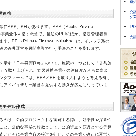
連
会
民連携
グ
PP、PFIがあります。PPP（Public Private
IP
民連携の事業全体を指す概念で、後述のPFIのほか、指定管理者制
会
I（Private Finance Initiative）は、インフラ系の
設の管理運営を民間主導で行う手法のことを指します。
を示す「日本再興戦略」の中で、施策の一つとして「公共施
拡大」が取り上げられ、官民連携事業への注目度がさらに高ま
ングファームでは、PPP／PFIを取り入れようと考える省庁
にアドバイザリー業務を提供する動きが盛んになっていま
務モデル作成
るのは、公的プロジェクトを実施する際に、効率性や採算性
こと。公的な事業の特徴として、公的資金を原資とする予算
査とともに事業内容の検討を行い、その事業が適正に運営が