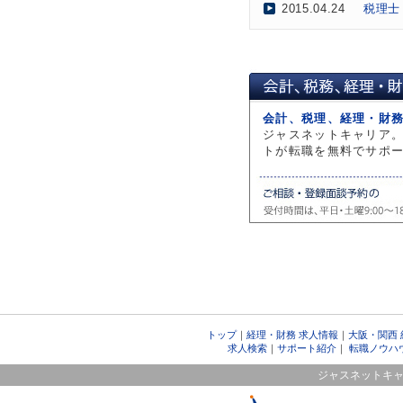
2015.04.24
税理士
2017.05.22
中企庁
2017.05.15
金融庁
2017.04.24
会計士
2017.04.17
合格者
会計、税理、経理・財
2017.03.21
NPV
ジャスネットキャリア
2017.03.13
会計士
トが転職を無料でサポ
2017.02.20
公認会計
2017.02.06
地方創
2017.01.30
M&A
2017.01.05
インバ
2016.12.26
「会計
2016.11.28
注目度
2016.11.21
バリュ
トップ
｜
経理・財務 求人情報
｜
大阪・関西
2016.11.14
会計士
求人検索
｜
サポート紹介
｜
転職ノウハ
2016.10.31
201
ジャスネットキ
2016.10.31
201