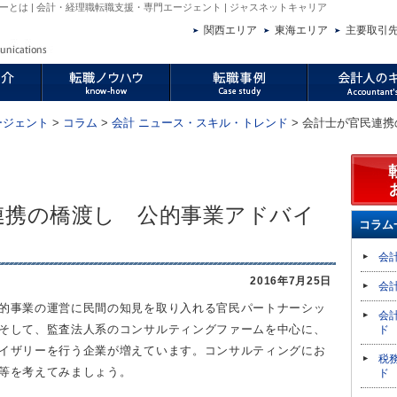
とは | 会計・経理職転職支援・専門エージェント | ジャスネットキャリア
関西エリア
東海エリア
主要取引
ージェント
>
コラム
>
会計 ニュース・スキル・トレンド
> 会計士が官民連
連携の橋渡し 公的事業アドバイ
コラム
会
2016年7月25日
会
的事業の運営に民間の知見を取り入れる官民パートナーシッ
会
そして、監査法人系のコンサルティングファームを中心に、
ド
イザリーを行う企業が増えています。コンサルティングにお
税
等を考えてみましょう。
ド