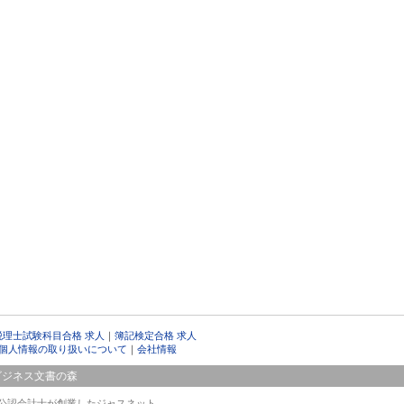
税理士試験科目合格 求人
｜
簿記検定合格 求人
個人情報の取り扱いについて
｜
会社情報
ビジネス文書の森
公認会計士が創業したジャスネット。