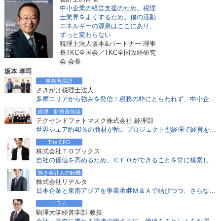
金融庁 監査法人のガバナンス・コードから見る会計士の役割
中小企業の経営支援のため。税理
士業界をよくするため。僕の活動
2017.04.24
エネルギーの源泉はここにあり、
会計士のM&A実務でも必須知識「少数株主権」を知る
ずっと変わらない
2017.04.17
税理士法人坂本&パートナー 理事
合格者9年ぶり増加 平成28年公認会計士試験と業界の動向
長TKC全国会／TKC全国政経研究
会 会長
2017.03.21
坂本 孝司
NPV、IRRとは？会計士が重視する投資採択基準
事務所探訪
2017.03.13
さきがけ税理士法人
会計士のアドバイスが「内部留保」の考え方を変える
多摩エリアから強みを発信！税務の枠にとらわれず、中小企業経営者を中心とし、包括支援で成長を支える
2017.02.20
経理・財務最前線
公認会計士、税理士の一般企業経理部での優位性、年収面での優遇等について
テクセンドフォトマスク株式会社 経理部
世界シェア約40％の商材が軸。プロジェクト型経理で経営を機動的に支える精鋭チーム
2017.02.06
地方創生との関係は？中小企業M&Aの課題と可能性を探る
The CFO
株式会社ＴＯブックス
2017.01.30
自社の価値を高めるため、ＣＦＯができることを常に模索し、すべて実行する！
M&A&Dとは？ 会社再編手法としての事業分離に注目
熱き会計人の転機
2017.01.05
株式会社リデルタ
インバウンド需要をつかむ 民泊コンサルティング
日本企業と東南アジアを事業承継Ｍ＆Ａで結びつつ、さらなる〝高み〟を目指す
2016.12.26
コラム
「会計基準の選択に関する基本的な考え方」にみるIFRS適用状況
駒澤大学経営学部 教授