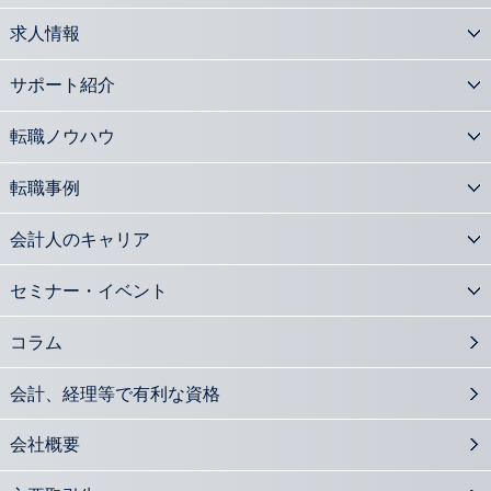
2016.09.06
求人情報
会計士が注目 新株予約権の活用法と実務
2016.08.29
サポート紹介
会計士の活躍の場「会計監査人設置会社」の基礎知識
2016.08.08
転職ノウハウ
平成27年度公認会計士修了考査 合格者の状況と影響は？
2016.08.01
転職事例
会計士も活躍 株式交換・株式移転についての基礎知識
2016.07.25
会計人のキャリア
会計士が官民連携の橋渡し 公的事業アドバイザリーとは
2016.07.04
セミナー・イベント
M&A支援の必須知識 組織再編の手続きを知る
2016.06.27
コラム
社外取締役の設置義務のある会社形態をおさらいする
2016.05.30
会計、経理等で有利な資格
中小企業M&Aに注目集まる 会計士に期待される役割とは？
2016.05.26
会社概要
課徴金事例から見るインサイダー取引の特徴
2016.04.28