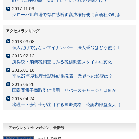
政府の成長戦略 会計士に期待される役割とは？
2017.11.09
グローバル市場で存在感増す議決権行使助言会社の動きに注目
2017.10.11
仮想通貨と会計・税務の最新事情 会計士業務への影響は？
アクセスランキング
2017.10.03
2016.03.08
クラウドファンディングの会計税務とコンサル事情
個人だけではないマイナンバー 法人番号はどう使う？
2017.09.05
2016.02.12
「ザ・コンサルタント」でも描写 会計士の財務調査業務の価値の高さ
所得税・消費税調査にみる税務調査スタイルの変化
2017.08.30
2016.01.18
社会福祉法人への会計監査人による監査導入で高まる需要
平成27年度税理士試験結果発表 業界への影響は？
2017.08.01
2015.05.28
会計士注目 財務会計基準機構が「国際会計人材ネットワーク」設立
国際間電子商取引に適用 リバースチャージとは何か
2017.06.27
2015.04.24
会計士の注目スキル 「フォレンジック」業務とは何か？
税理士・会計士が注目する国際資格 公認内部監査人（CIA）とは？
2017.06.19
国際機関の事務局設置 日本IFIARネットワークの意義とは？
2017.05.22
「アカウンタンツマガジン」最新号
中企庁「事業承継ガイドライン」をM&A業務に活かす
2017.05.15
会
計士の肖像