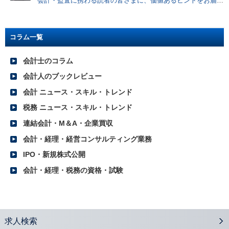
会計・監査に携わる読者の皆さまに、価値あるヒントをお届けしていきたい
2016.11.28
注目度増すCRE戦略における会計士の役割とは？
2016.11.21
バリュエーションのアプローチと会計士への高い期待
コラム一覧
2016.11.14
会計士の税理士資格付与要件の厳格化を前向きにとらえる
会計士のコラム
2016.10.31
会計人のブックレビュー
2016年上半期レポート（首都圏）
会計 ニュース・スキル・トレンド
2016.10.31
2016年上半期レポート（関西）
税務 ニュース・スキル・トレンド
2016.10.31
連結会計・M＆A・企業買収
2016年上半期レポート（東海）
会計・経理・経営コンサルティング業務
2016.10.24
グループ企業の責任の在り方が変わる 多重代表訴訟制度の意義とは？
IPO・新規株式公開
2016.10.17
会計・経理・税務の資格・試験
「日本再興戦略2016」に見る会計士の役割とは？
2016.10.11
2016年度下期 公認会計士の転職市場での優位性と今後の展望
2016.09.13
求人検索
事業再生手法としての100%減資の意義と実務内容