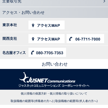
主要取引先
上場企業だけではないIFRSと中小企業の関係
2016.04.25
デリバティブとヘッジ会計 知識と経験のある会計士に需要
アクセス・お問い合わせ
2016.04.07
会計士が知っておきたい 会社の法的紛争を解決するADR機関
2016.04.04
株主総会日程分散化と会計士業務
2016.03.31
会計士の必須知識「メザニンファイナンス」とは？
2016.03.29
会計士が事業継続マネジメントで期待される業務
2016.03.24
お問い合わせ
会計士が押さえておきたい種類株式の類型と利用ケース
2016.03.03
EUで導入 監査法人のローテーションとは
2016.02.29
M&A、企業再編の手法選択 会計士の強力なスキルに
個人情報の保護方針・個人情報の取り扱いについて
2016.02.25
ライツ・オファリングによる増資 公認会計士が知識を提供
取扱職種の範囲等(求職者の方へ)
|
取扱職種の範囲等(求人者の方へ)
2016.02.04