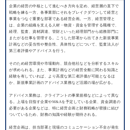
企業の経営の中核として進むべき方向を定め、経営層の直下で
戦略を練る一方、各事業部にそれをブレイクダウンして経営と
事業をつなぐ重要な部署である経営企画。一方、経営管理と
は、企業の組織を支える人材・物資・資金を管理する職種で、
経理、監査、資材調達、管財といった経理部門から総務部門に
またがる仕事を管理する。こうした部署から出てきた新規事業
計画などの妥当性や整合性、具体性などについて、監査法人が
第三者評価やアドバイスを行う。
そのため経営環境や市場動向、競合他社などを分析するスキル
が求められる。また、事業計画などの経営全般に関わる知識と
経験を有していれば、より高度な第三者評価が可能となるほ
か、新規事業計画のアドバイス業務など活躍の場が広がる。
アドバイス業務は、クライアントの事業規模などによって異な
る。上場を目指す企業やM&Aを予定している企業、資金調達の
必要がある企業などは、特に経営企画と財務戦略が密接に結び
ついているため、財務の知識や経験が期待される。
経営企画は、担当部署と現場のコミュニケーション不全が発生