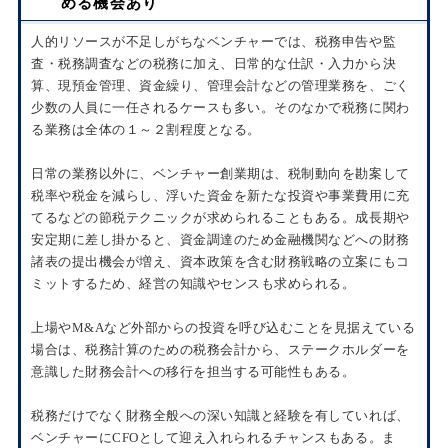
める機会あり
人的リソースが不足しがちなベンチャーでは、税務申告や監
査・税務調査などの税務に加え、日常的な仕訳・入力から決
算、現預金管理、資金繰り、管理会計などの管理業務を、ごく
少数の人員に一任されるケースも多い。そのなかで税務に関わ
る業務は全体の１～２割程度となる。
日常の業務以外に、ベンチャー創業期は、税制動向を勘案して
税率や税金を減らし、浮いた資金を新たな投資や事業費用に充
てるなどの節税テクニックが求められることもある。成長期や
安定期に差し掛かると、資金調達のため金融機関などへの財務
諸表の提出機会が増え、資本政策を含む財務戦略の立案にもコ
ミットするため、経営の知識やセンスも求められる。
上場やM&Aなど外部からの投資を呼び込むことを見据えている
場合は、税務計算のための税務会計から、ステークホルダーを
意識した財務会計への移行を担当する可能性もある。
税務だけでなく財務全般への深い知識と経験を有していれば、
ベンチャーにCFOとして迎え入れられるチャンスもある。ま