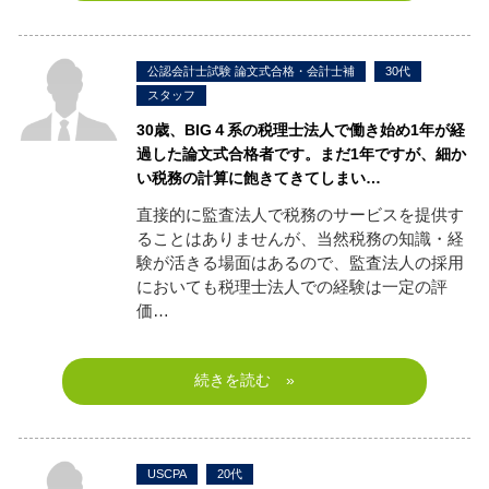
公認会計士試験 論文式合格・会計士補
30代
スタッフ
30
歳、BIG４系の税理士法人で働き始め1年が経
過した論文式合格者です。
まだ1年ですが、細か
い税務の計算に飽きてきてしまい…
直接的に監査法人で税務のサービスを提供す
ることはありませんが、当然税務の知識・経
験が活きる場面はあるので、監査法人の採用
においても税理士法人での経験は一定の評
価…
続きを読む »
USCPA
20代