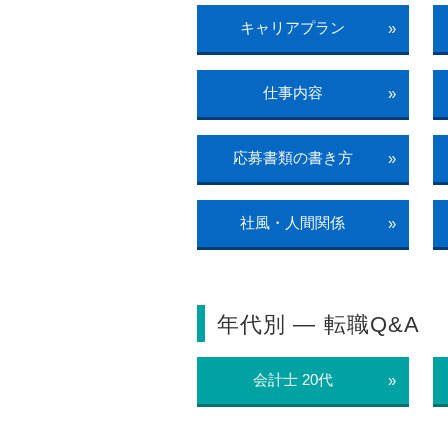
キャリアプラン
»
仕事内容
»
応募書類の書き方
»
社風・人間関係
»
年代別 ― 転職Q&A
会計士 20代
»