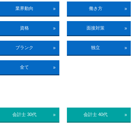
業界動向
働き方
»
»
資格
面接対策
»
»
ブランク
独立
»
»
全て
»
会計士 30代
会計士 40代
»
»