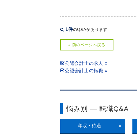
1件
のQ&Aがあります
« 前のページへ戻る
公認会計士の求人 »
公認会計士の転職 »
悩み別 ― 転職Q&A
年収・待遇
»