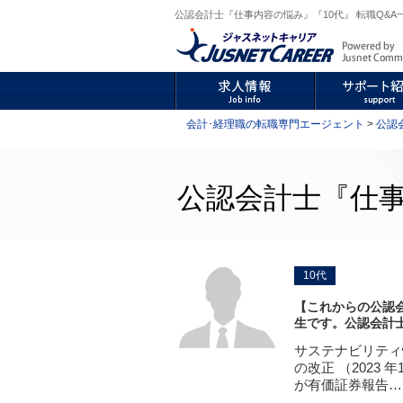
公認会計士『仕事内容の悩み』『10代』 転職Q&A
会計･経理職の転職専門エージェント
>
公認
公認会計士『仕事
10代
【これからの公認
生です。公認会計
サステナビリティ
の改正 （2023
が有価証券報告…