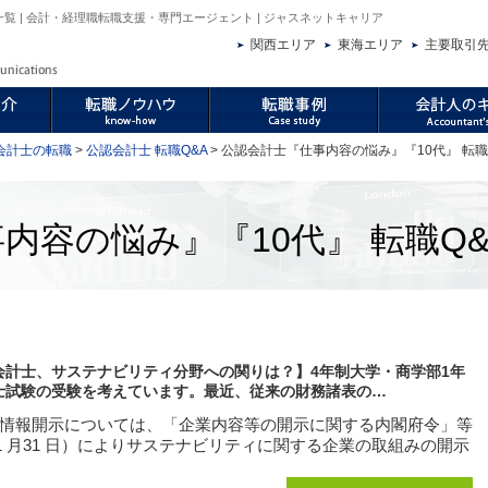
一覧 | 会計・経理職転職支援・専門エージェント | ジャスネットキャリア
関西エリア
東海エリア
主要取引
会計士の転職
>
公認会計士 転職Q&A
> 公認会計士『仕事内容の悩み』『10代』 転職
内容の悩み』『10代』 転職Q&
会計士、サステナビリティ分野への関りは？】
4年制大学・商学部1年
士試験の受験を考えています。
最近、従来の財務諸表の…
情報開示については、「企業内容等の開示に関する内閣府令」等
 年1 月31 日）によりサステナビリティに関する企業の取組みの開示