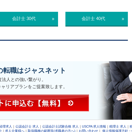
会計士 30代
会計士 40代
»
»
の転職はジャスネット
監査法人との強い繋がり。
キャリアプランをご提案致します。
 経理求人
｜
公認会計士 求人
｜
公認会計士試験合格 求人
｜
USCPA 求人情報
｜
税理士 求人
｜
ウ
｜
求人企業様へ
｜
取扱職種の範囲等(求職者の方へ)
｜
お問い合わせ
｜
個人情報保護方針・