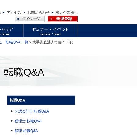
先
アクセス
お問い合わせ
求人企業様へ
』 転職Q&A 一覧
> 大手監査法人で働く30代
 転職Q&A
転職Q&A
公認会計士 転職Q&A
税理士 転職Q&A
経理 転職Q&A