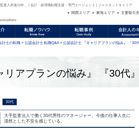
査入所後10年… | 会計・経理職転職支援・専門エージェント | ジャスネットキャリア
関西エリア
東海エリア
主要取引
会計士の転職
>
公認会計士 転職Q&A
>
公認会計士 『キャリアプランの悩み』 『30代
…
ャリアプランの悩み』 『30代』
30代
大手監査法人で働く30代男性のマネージャー。今後の仕事人生に
漠然とした不安を感じている。