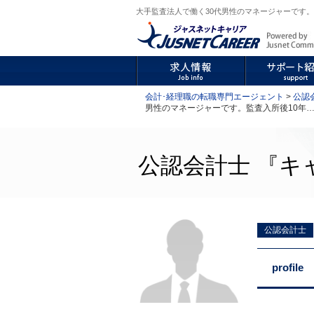
大手監査法人で働く30代男性のマネージャーです。監
会計･経理職の転職専門エージェント
>
公認
男性のマネージャーです。監査入所後10年
公認会計士 『キ
公認会計士
profile