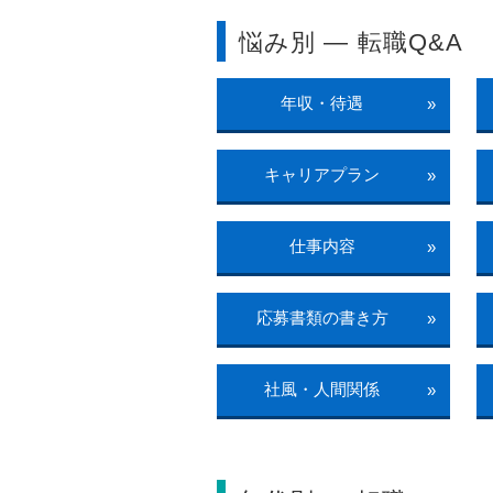
悩み別 ― 転職Q&A
年収・待遇
»
キャリアプラン
»
仕事内容
»
応募書類の書き方
»
社風・人間関係
»