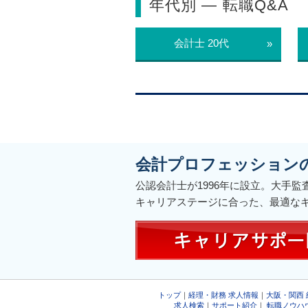
年代別 ― 転職Q&A
会計士 20代
»
会計プロフェッション
公認会計士が1996年に設立。大手
キャリアステージに合った、最適な
トップ
｜
経理・財務 求人情報
｜
大阪・関西
求人検索
｜
サポート紹介
｜
転職ノウハ