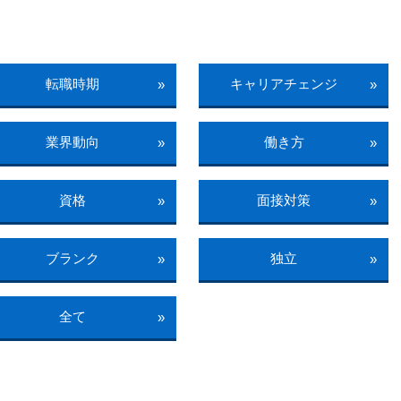
転職時期
キャリアチェンジ
»
»
業界動向
働き方
»
»
資格
面接対策
»
»
ブランク
独立
»
»
全て
»