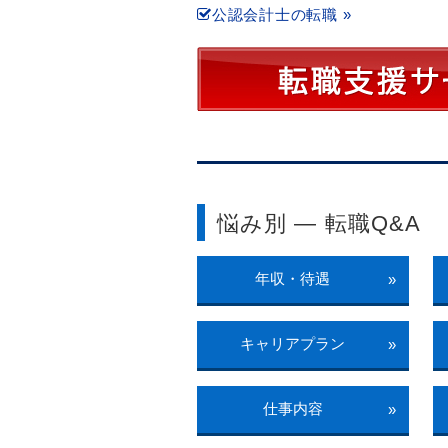
公認会計士の転職 »
悩み別 ― 転職Q&A
年収・待遇
»
キャリアプラン
»
仕事内容
»