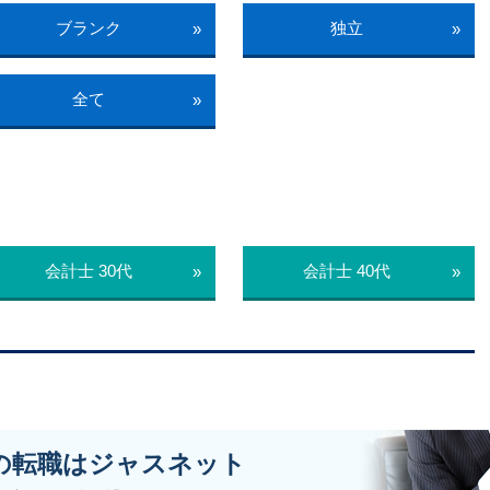
ブランク
独立
»
»
全て
»
会計士 30代
会計士 40代
»
»
の転職はジャスネット