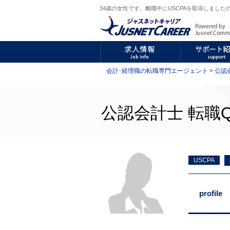
34歳の女性です。離職中にUSCPAを取得しました
会計･経理職の転職専門エージェント
>
公認
公認会計士 転職Q
USCPA
profile