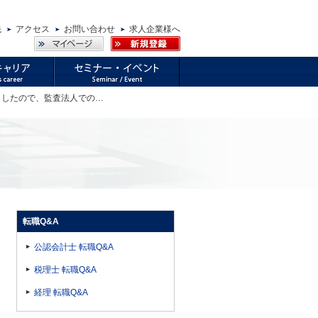
先
アクセス
お問い合わせ
求人企業様へ
しましたので、監査法人での…
転職Q&A
公認会計士 転職Q&A
税理士 転職Q&A
経理 転職Q&A