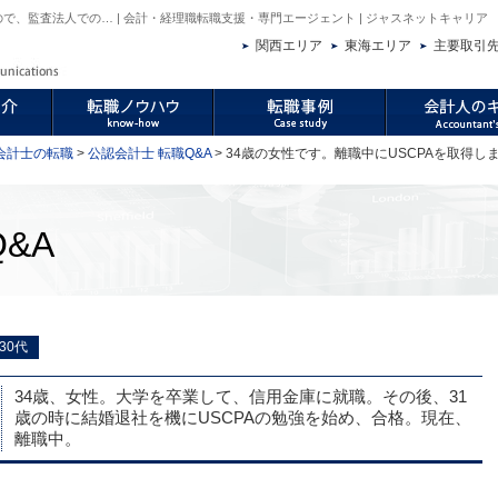
ので、監査法人での… | 会計・経理職転職支援・専門エージェント | ジャスネットキャリア
関西エリア
東海エリア
主要取引
会計士の転職
>
公認会計士 転職Q&A
> 34歳の女性です。離職中にUSCPAを取得
&A
30代
34歳、女性。大学を卒業して、信用金庫に就職。その後、31
歳の時に結婚退社を機にUSCPAの勉強を始め、合格。現在、
離職中。