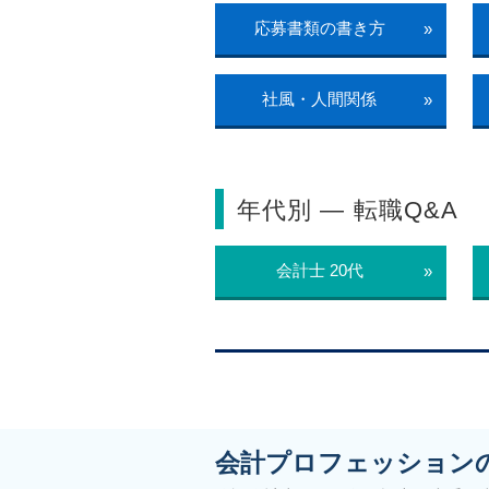
応募書類の書き方
»
社風・人間関係
»
年代別 ― 転職Q&A
会計士 20代
»
会計プロフェッション