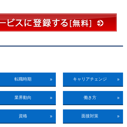
転職時期
キャリアチェンジ
»
»
業界動向
働き方
»
»
資格
面接対策
»
»