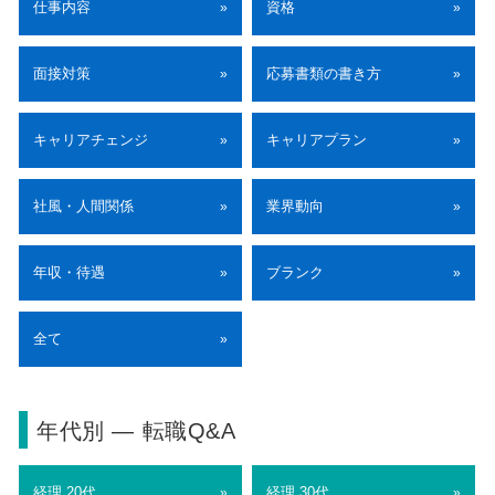
仕事内容
資格
»
»
面接対策
応募書類の書き方
»
»
キャリアチェンジ
キャリアプラン
»
»
社風・人間関係
業界動向
»
»
年収・待遇
ブランク
»
»
全て
»
年代別 ― 転職Q&A
経理 20代
経理 30代
»
»