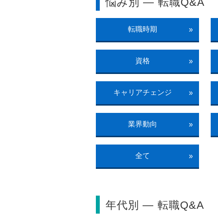
悩み別 ― 転職Q&A
転職時期
»
資格
»
キャリアチェンジ
»
業界動向
»
全て
»
年代別 ― 転職Q&A