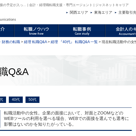
の予定が入っ… | 会計・経理職転職支援・専門エージェント | ジャスネットキャリア
関西エリア
東海エリア
主要取引
・財務の転職
>
経理 転職Q&A
>
経理 『40代』 転職Q&A 一覧
> 現在転職活動中の
職Q&A
0代
40代
50代
転職活動中の女性。企業の面接において、対面とZOOMなどの
WEBツールの利用を選べる場合、WEBでの面接を選んでも選考に
影響はないのかを知りたがっている。