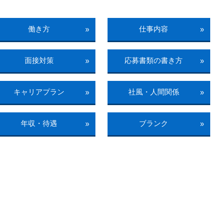
働き方
仕事内容
»
»
面接対策
応募書類の書き方
»
»
キャリアプラン
社風・人間関係
»
»
年収・待遇
ブランク
»
»