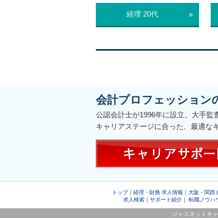
経理 20代
»
会計プロフェッション
公認会計士が1996年に設立。大手
キャリアステージに合った、最適な
トップ
｜
経理・財務 求人情報
｜
大阪・関西
求人検索
｜
サポート紹介
｜
転職ノウハ
ジャスネットキ