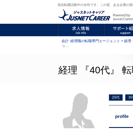
現在転職活動中の女性です。この度、ある企業の面接
会計･経理職の転職専門エージェント
>
経理
っ…
経理 『40代』 転
20代
3
profile