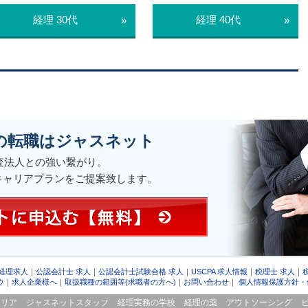
経理 30代
経理 40代
»
»
の転職はジャスネット
監査法人との強い繋がり。
キャリアプランをご提案致します。
 経理求人
｜
公認会計士 求人
｜
公認会計士試験合格 求人
｜
USCPA 求人情報
｜
税理士 求人
｜
ウ
｜
求人企業様へ
｜
取扱職種の範囲等(求職者の方へ)
｜
お問い合わせ
｜
個人情報保護方針・
ャリア
ジャスネットスタッフ
経理実務の学校
経理の薬
アウトソーシング