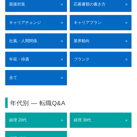
面接対策
応募書類の書き方
»
»
キャリアチェンジ
キャリアプラン
»
»
社風・人間関係
業界動向
»
»
年収・待遇
ブランク
»
»
全て
»
年代別 ― 転職Q&A
経理 20代
経理 30代
»
»