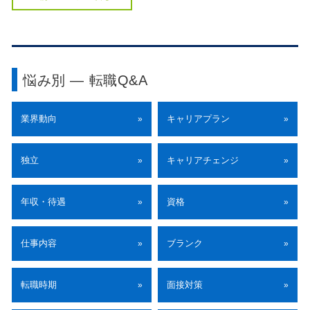
悩み別 ― 転職Q&A
業界動向
キャリアプラン
»
»
独立
キャリアチェンジ
»
»
年収・待遇
資格
»
»
仕事内容
ブランク
»
»
転職時期
面接対策
»
»