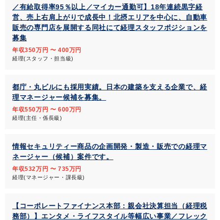
／有給取得率95％以上／マイカー通勤可】18年連続黒字経
営、売上右肩上がりで成長中！北摂エリアを中心に、自動車
販売の専門店を展開する同社にて経理スタッフポジションを
募集
年収350万円 〜 400万円
経理(スタッフ・担当級)
都庁・丸ビルにも採用実績。日本の建築を支える企業で、経
理マネージャー候補を募集。
年収550万円 〜 600万円
経理(主任・係長級)
情報セキュリティー商品の企画開発・製造・販売での経理マ
ネージャー（候補）案件です。
年収532万円 〜 735万円
経理(マネージャー・課長級)
【コーポレートファイナンス本部：親会社決算担当（経理税
務部）】エンタメ・ライフスタイル等幅広い事業／フレック