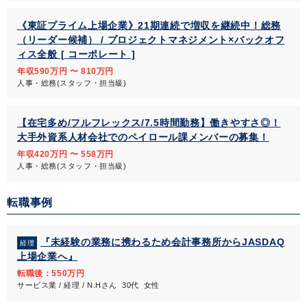
《東証プライム上場企業》21期連続で増収を継続中！総務
（リーダー候補） / プロジェクトマネジメント×バックオフ
ィス全般 [ コーポレート ]
年収590万円 〜 810万円
人事・総務(スタッフ・担当級)
【在宅多め/フルフレックス/7.5時間勤務】働きやすさ◎！
大手外資系人材会社でのペイロール課メンバーの募集！
年収420万円 〜 558万円
人事・総務(スタッフ・担当級)
転職事例
『未経験の業務に携わるため会計事務所からJASDAQ
経理
上場企業へ』
転職後：550万円
サービス業 / 経理 / N.Hさん 30代 女性