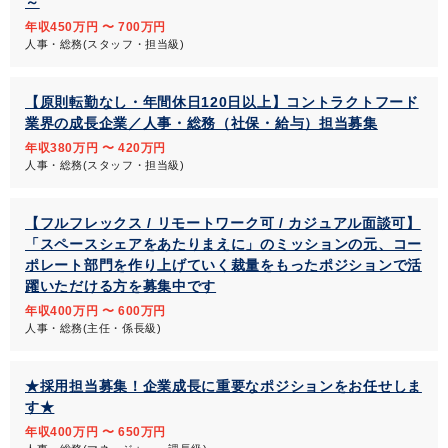
～
年収450万円 〜 700万円
人事・総務(スタッフ・担当級)
【原則転勤なし・年間休日120日以上】コントラクトフード
業界の成長企業／人事・総務（社保・給与）担当募集
年収380万円 〜 420万円
人事・総務(スタッフ・担当級)
【フルフレックス / リモートワーク可 / カジュアル面談可】
「スペースシェアをあたりまえに」のミッションの元、コー
ポレート部門を作り上げていく裁量をもったポジションで活
躍いただける方を募集中です
年収400万円 〜 600万円
人事・総務(主任・係長級)
★採用担当募集！企業成長に重要なポジションをお任せしま
す★
年収400万円 〜 650万円