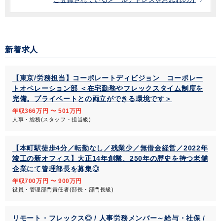
新着求人
【東京/労務担当】コーポレートディビジョン コーポレー
トオペレーション部 ＜在宅勤務やフレックスタイム制度を
完備。プライベートとの両立ができる環境です＞
年収366万円 〜 501万円
人事・総務(スタッフ・担当級)
【本町駅徒歩4分／転勤なし／残業少／無借金経営／2022年
竣工の新オフィス】大正14年創業、250年の歴史を持つ老舗
企業にて管理部長を募集◎
年収700万円 〜 900万円
役員・管理部門責任者(部長・部門長級)
リモート・フレックス◎ / 人事労務メンバー～給与・社保 /