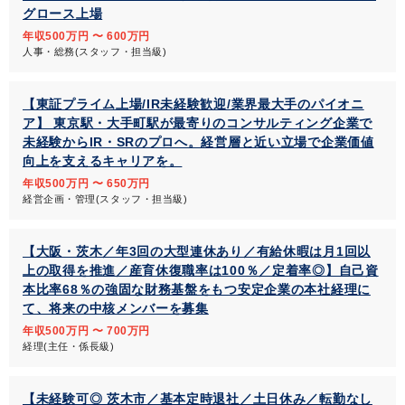
グロース上場
年収500万円 〜 600万円
人事・総務(スタッフ・担当級)
【東証プライム上場/IR未経験歓迎/業界最大手のパイオニ
ア】 東京駅・大手町駅が最寄りのコンサルティング企業で
未経験からIR・SRのプロへ。経営層と近い立場で企業価値
向上を支えるキャリアを。
年収500万円 〜 650万円
経営企画・管理(スタッフ・担当級)
【大阪・茨木／年3回の大型連休あり／有給休暇は月1回以
上の取得を推進／産育休復職率は100％／定着率◎】自己資
本比率68％の強固な財務基盤をもつ安定企業の本社経理に
て、将来の中核メンバーを募集
年収500万円 〜 700万円
経理(主任・係長級)
【未経験可◎ 茨木市／基本定時退社／土日休み／転勤なし