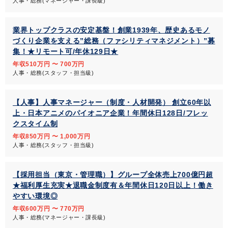
人事・総務(マネージャー・課長級)
業界トップクラスの安定基盤！創業1939年、歴史あるモノ
づくり企業を支える”総務（ファシリティマネジメント）”募
集！★リモート可/年休129日★
年収510万円 〜 700万円
人事・総務(スタッフ・担当級)
【人事】人事マネージャー（制度・人材開発） 創立60年以
上・日本アニメのパイオニア企業！年間休日128日/フレッ
クスタイム制
年収850万円 〜 1,000万円
人事・総務(スタッフ・担当級)
【採用担当（東京・管理職）】グループ全体売上700億円超
★福利厚生充実★退職金制度有＆年間休日120日以上！働き
やすい環境◎
年収600万円 〜 770万円
人事・総務(マネージャー・課長級)