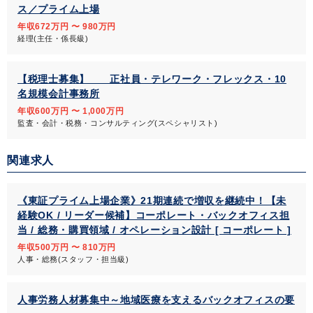
ス／プライム上場
年収672万円 〜 980万円
経理(主任・係長級)
【税理士募集】 正社員・テレワーク・フレックス・10
名規模会計事務所
年収600万円 〜 1,000万円
監査・会計・税務・コンサルティング(スペシャリスト)
関連求人
《東証プライム上場企業》21期連続で増収を継続中！【未
経験OK / リーダー候補】コーポレート・バックオフィス担
当 / 総務・購買領域 / オペレーション設計 [ コーポレート ]
年収500万円 〜 810万円
人事・総務(スタッフ・担当級)
人事労務人材募集中～地域医療を支えるバックオフィスの要