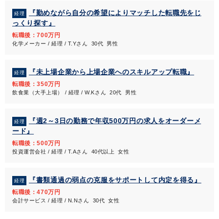
『勤めながら自分の希望によりマッチした転職先をじ
経理
っくり探す』
転職後：700万円
化学メーカー / 経理 / T.Yさん 30代 男性
『未上場企業から上場企業へのスキルアップ転職』
経理
転職後：350万円
飲食業（大手上場） / 経理 / W.Kさん 20代 男性
『週2～3日の勤務で年収500万円の求人をオーダーメ
経理
ード』
転職後：500万円
投資運営会社 / 経理 / T.Aさん 40代以上 女性
『書類通過の弱点の克服をサポートして内定を得る』
経理
転職後：470万円
会計サービス / 経理 / N.Nさん 30代 女性