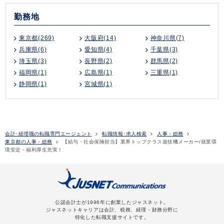
勤務地
東京都(269)
大阪府(14)
神奈川県(7)
兵庫県(6)
愛知県(4)
千葉県(3)
埼玉県(3)
長野県(2)
群馬県(2)
福岡県(1)
広島県(1)
三重県(1)
静岡県(1)
宮城県(1)
会計･経理職の転職専門エージェント
転職情報･求人検索
人事・総務
東京都の人事・総務
【給与・社会保険担当】業界トップクラス遊技機メーカー/就業環
境安定・福利厚生充実！
公認会計士が1996年に創業したジャスネット。
ジャスネットキャリアは会計、税務、経理・財務分野に
特化した転職支援サイトです。