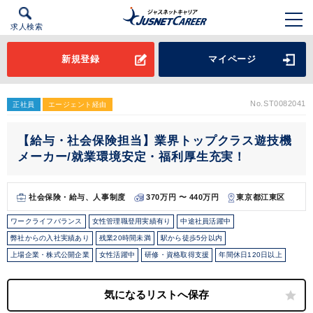
求人検索
新規登録
マイページ
No.ST0082041
正社員
エージェント経由
【給与・社会保険担当】業界トップクラス遊技機
メーカー/就業環境安定・福利厚生充実！
社会保険・給与、人事制度
370万円 〜 440万円
東京都江東区
ワークライフバランス
女性管理職登用実績有り
中途社員活躍中
弊社からの入社実績あり
残業20時間未満
駅から徒歩5分以内
上場企業・株式公開企業
女性活躍中
研修・資格取得支援
年間休日120日以上