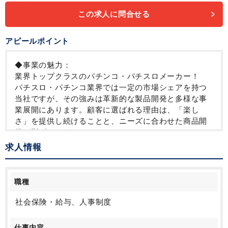
この求人に問合せる
アピールポイント
◆事業の魅力：
業界トップクラスのパチンコ・パチスロメーカー！
パチスロ・パチンコ業界では一定の市場シェアを持つ
当社ですが、その強みは革新的な製品開発と多様な事
業展開にあります。顧客に選ばれる理由は、「楽し
さ」を提供し続けることと、ニーズに合わせた商品開
発が挙げられます。
今後、日本のエンターテインメント企業から、世界の
求人情報
エンターテイメント企業になるべく米国・アジアを中
心に積極的に事業を展開しております。
職種
◆働き方の魅力：
プライベートの時間を大切にする風土があり、有給取
社会保険・給与、人事制度
得や代休の取得がしやすい環境が整っております。年
に3回の大型連休(9～10日連休：夏期休暇、GW、年末
仕事内容