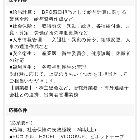
年始)もあり、メリハリのある就業が可能です。
■給与計算： BPO窓口担当として給与計算に関する
業務全般、給与資料作成など
■社会保険： 取得喪失・異動手続き、各種給付金、月
変・算定、労働保険の年度更新など
■人事情報管理： 入退社・異動の発令、組織変更、人
事の通達作成など
■安全衛生： 産業医、衛生委員会、健康診断、休職者
の対応
■福利厚生： 各種福利厚生の管理
※経験に応じて、上記のうちいくつかを主担当として
ご担当いただきます。
【副業務】・株主総会など、管轄外業務 ・海外連結子
会社との連携、出向者管理業務
応募条件
(必須要件)
■給与、社会保険の実務経験（2年以上）
■PCスキル：EXCEL（VLOOKUP、ピボットテーブ