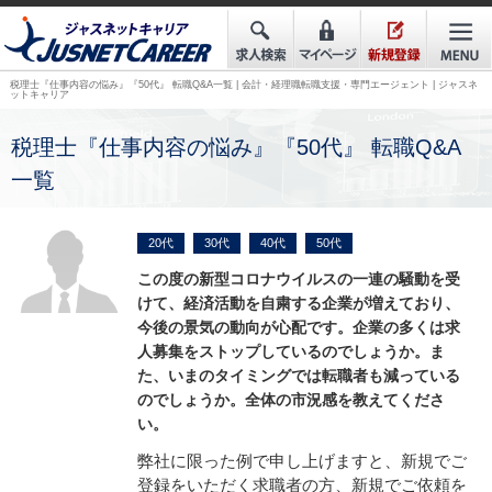
税理士『仕事内容の悩み』『50代』 転職Q&A一覧 | 会計・経理職転職支援・専門エージェント | ジャスネ
ットキャリア
税理士『仕事内容の悩み』『50代』 転職Q&A
一覧
20代
30代
40代
50代
この度の新型コロナウイルスの一連の騒動を受
けて、経済活動を自粛する企業が増えており、
今後の景気の動向が心配です。企業の多くは求
人募集をストップしているのでしょうか。ま
た、いまのタイミングでは転職者も減っている
のでしょうか。全体の市況感を教えてくださ
い。
弊社に限った例で申し上げますと、新規でご
登録をいただく求職者の方、新規でご依頼を