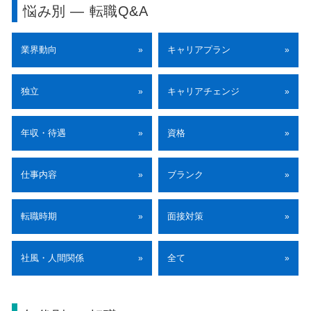
悩み別 ― 転職Q&A
業界動向
キャリアプラン
»
»
独立
キャリアチェンジ
»
»
年収・待遇
資格
»
»
仕事内容
ブランク
»
»
転職時期
面接対策
»
»
社風・人間関係
全て
»
»