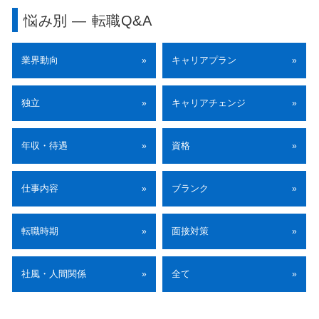
悩み別 ― 転職Q&A
業界動向
キャリアプラン
»
»
独立
キャリアチェンジ
»
»
年収・待遇
資格
»
»
仕事内容
ブランク
»
»
転職時期
面接対策
»
»
社風・人間関係
全て
»
»