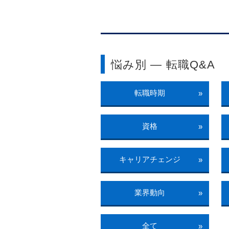
悩み別 ― 転職Q&A
転職時期
»
資格
»
キャリアチェンジ
»
業界動向
»
全て
»