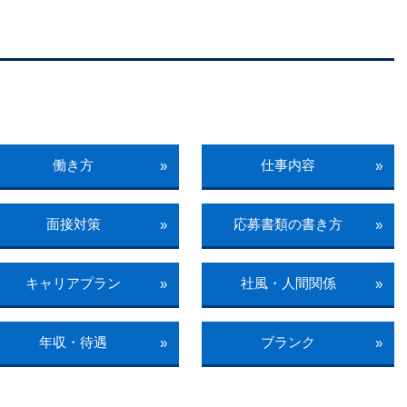
働き方
仕事内容
»
»
面接対策
応募書類の書き方
»
»
キャリアプラン
社風・人間関係
»
»
年収・待遇
ブランク
»
»