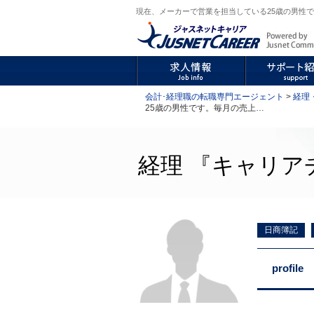
現在、メーカーで営業を担当している25歳の男性です
会計･経理職の転職専門エージェント
>
経理
25歳の男性です。毎月の売上…
経理 『キャリアチ
日商簿記
profile