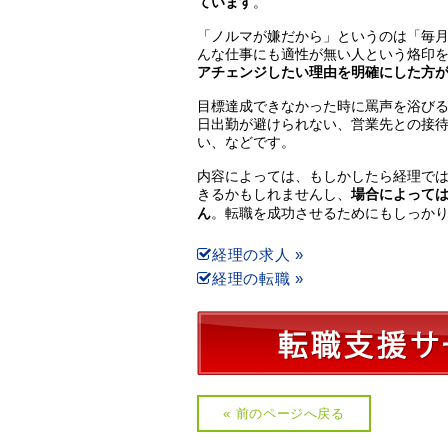
ています
。
「ノルマが嫌だから」というのは「毎
んな仕事にも適性が無い人という烙印
アチェンジしたい理由を明確にした方
目標達成できなかった時に罵声を浴び
日出勤が避けられない、営業先との接
い、などです。
内容によっては、もしかしたら経理で
きるかもしれませんし、
場合によって
ん
。転職を成功させるためにもしっか
経理の求人 »
経理の転職 »
« 前のページへ戻る