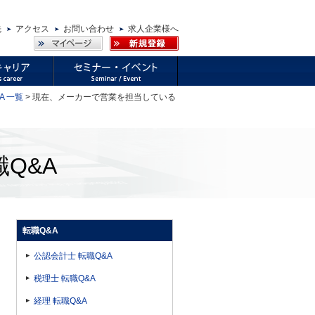
先
アクセス
お問い合わせ
求人企業様へ
A 一覧
> 現在、メーカーで営業を担当している
Q&A
転職Q&A
公認会計士 転職Q&A
税理士 転職Q&A
経理 転職Q&A