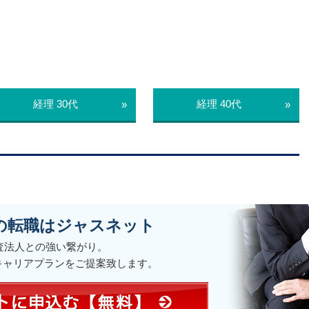
経理 30代
経理 40代
»
»
の転職はジャスネット
監査法人との強い繋がり。
キャリアプランをご提案致します。