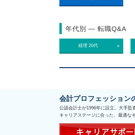
年代別 ― 転職Q&A
経理 20代
»
会計プロフェッション
公認会計士が1996年に設立。大手
キャリアステージに合った、最適な