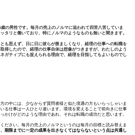
5歳の男性です。毎月の売上のノルマに追われて四苦八苦していま
マッタリと働いており、特にノルマのようなものも無いと聞きます。
るとも思えず、日に日に彼らが羨ましくなり、経理の仕事への転職を
に取得したので、経理の仕事自体は想像がつきますが、わたしのよう
見ネガティブにも捉えられる理由で、経理を目指してもよいものでし
る方の中には、少なからず質問者様と似た境遇の方もいらっしゃいま
ている仕事は一人ひとり違います。環境を変えることで前向きに仕事
きっかけがどのような理由であれ、それは転職の成功だと思います。
てください。毎月の売上のノルマというのは毎月の目標と読み替えま
し、期限までに一定の成果を出さなくてはならないという点は共通し