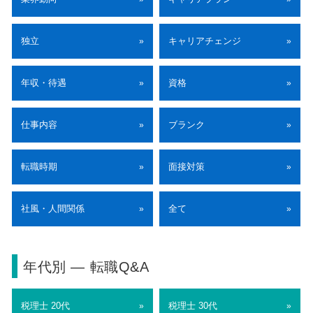
独立
キャリアチェンジ
»
»
年収・待遇
資格
»
»
仕事内容
ブランク
»
»
転職時期
面接対策
»
»
社風・人間関係
全て
»
»
年代別 ― 転職Q&A
税理士 20代
税理士 30代
»
»