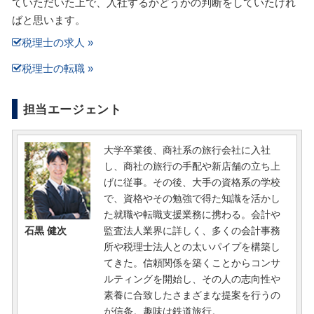
ていただいた上で、入社するかどうかの判断をしていたけれ
ばと思います。
税理士の求人 »
税理士の転職 »
担当エージェント
大学卒業後、商社系の旅行会社に入社
し、商社の旅行の手配や新店舗の立ち上
げに従事。その後、大手の資格系の学校
で、資格やその勉強で得た知識を活かし
た就職や転職支援業務に携わる。会計や
監査法人業界に詳しく、多くの会計事務
石黒 健次
所や税理士法人との太いパイプを構築し
てきた。信頼関係を築くことからコンサ
ルティングを開始し、その人の志向性や
素養に合致したさまざまな提案を行うの
が信条。趣味は鉄道旅行。