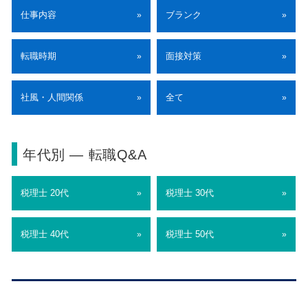
仕事内容
ブランク
»
»
転職時期
面接対策
»
»
社風・人間関係
全て
»
»
年代別 ― 転職Q&A
税理士 20代
税理士 30代
»
»
税理士 40代
税理士 50代
»
»