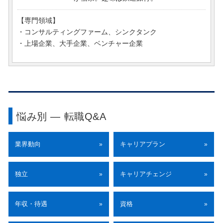
【専門領域】
・コンサルティングファーム、シンクタンク
・上場企業、大手企業、ベンチャー企業
悩み別 ― 転職Q&A
業界動向
キャリアプラン
»
»
独立
キャリアチェンジ
»
»
年収・待遇
資格
»
»