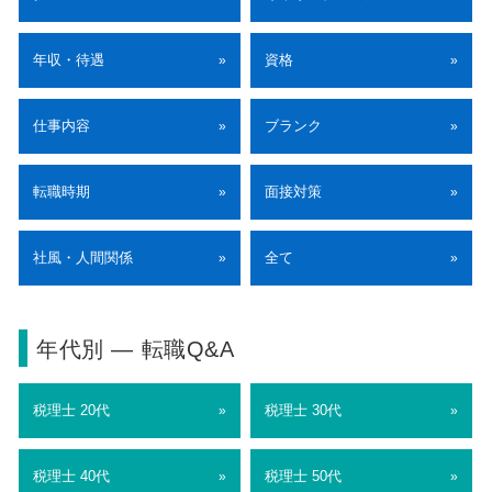
年収・待遇
資格
»
»
仕事内容
ブランク
»
»
転職時期
面接対策
»
»
社風・人間関係
全て
»
»
年代別 ― 転職Q&A
税理士 20代
税理士 30代
»
»
税理士 40代
税理士 50代
»
»