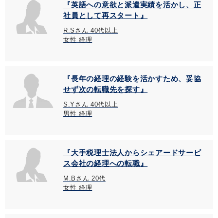
『英語への意欲と派遣実績を活かし、正
社員として再スタート』
R.Sさん 40代以上
女性 経理
『長年の経理の経験を活かすため、妥協
せず次の転職先を探す』
S.Yさん 40代以上
男性 経理
『大手税理士法人からシェアードサービ
ス会社の経理への転職』
M.Bさん 20代
女性 経理