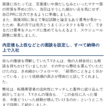
面接に当たっては、言葉遣いや身だしなみといったマナー面
の対策を早めに行い、当日はそうした細かい点を気にせず、
自己PRに注力できるように準備しました。
また、面接3回に加えて筆記試験と論文もあり選考が長かっ
たため、私の方では先方とうまくコンタクトを取って、でき
るだけ選考をスムーズに進めてもらえるよう、スケジュール
調整に留意しました。
内定後も上役などとの面談を設定し、すべて納得の
上で入社
自らの価値を理解していたT.Yさんは、他の人材会社にも相
談を持ちかけていましたが、その中から弊社を選んでいただ
けたのは、きめ細かいフォローや、「経理のことをよく分か
っている」という信頼感の高さが理由だと話してくれまし
た。
弊社は、転職希望者の志向性にマッチした案件に絞り込んで
紹介しており、T.Yさんの場合も、「この会社に入った場
合、今後どういった経験が積んでいけるのか」というところ
まで説明して紹介しました。