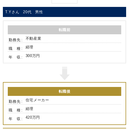
T.Yさん
20代
男性
転職前
不動産業
勤務先
経理
職 種
300万円
年 収
転職後
住宅メーカー
勤務先
経理
職 種
420万円
年 収