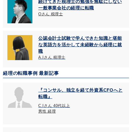
続けてきた税理士の勉強を無駄にしない
一般事業会社の経理に転職
Oさん 税理士
公認会計士試験で学んできた知識と堪能
な英語力を活かして未経験から経理に就
職
A.Iさん 税理士
経理の転職事例 最新記事
『コンサル、独立を経て外資系CFOへと
転職』
C.Iさん 40代以上
男性 経理