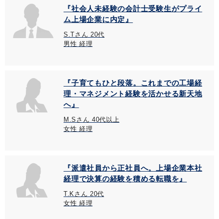
『社会人未経験の会計士受験生がプライ
ム上場企業に内定』
S.Tさん 20代
男性 経理
『子育てもひと段落。これまでの工場経
理・マネジメント経験を活かせる新天地
へ』
M.Sさん 40代以上
女性 経理
『派遣社員から正社員へ。上場企業本社
経理で決算の経験を積める転職を』
T.Kさん 20代
女性 経理