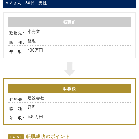
A.Aさん
30代
男性
転職前
小売業
勤務先
経理
職 種
400万円
年 収
転職後
建設会社
勤務先
経理
職 種
500万円
年 収
転職成功のポイント
POINT