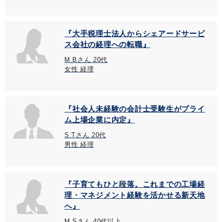
『大手税理士法人からシェアードサービ
ス会社の経理への転職』
M.Bさん 20代
女性 経理
『社会人未経験の会計士受験生がプライ
ム上場企業に内定』
S.Tさん 20代
男性 経理
『子育てもひと段落。これまでの工場経
理・マネジメント経験を活かせる新天地
へ』
M.Sさん 40代以上