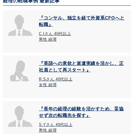
経理の転職事例 最新記事
『コンサル、独立を経て外資系CFOへと
転職』
C.Iさん 40代以上
男性 経理
『英語への意欲と派遣実績を活かし、正
社員として再スタート』
R.Sさん 40代以上
女性 経理
『長年の経理の経験を活かすため、妥協
せず次の転職先を探す』
S.Yさん 40代以上
男性 経理