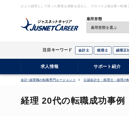
ひとり経理として培った豊富な経験を活かし、グロース上場企業へ転職｜
｜ジャスネットキャリア
雇用形態
注目キーワード
会計士
税理士
経理正
求人情報
サポート紹介
会計･経理職の転職専門エージェント
公認会計士・税理士・経理の
経理 20代の転職成功事例