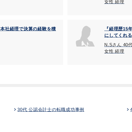
女性 経理
業本社経理で決算の経験を積
『経理歴15
にしてくれ
N.Sさん 40
女性 経理
30代 公認会計士の転職成功事例