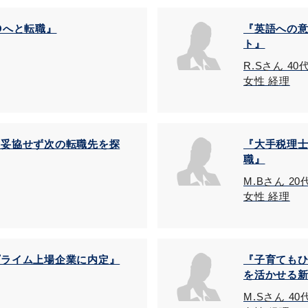
Oへと転職』
『英語への
ト』
R.Sさん 40
女性 経理
、妥協せず次の転職先を探
『大手税理
職』
M.Bさん 20
女性 経理
プライム上場企業に内定』
『子育ても
を活かせる
M.Sさん 4