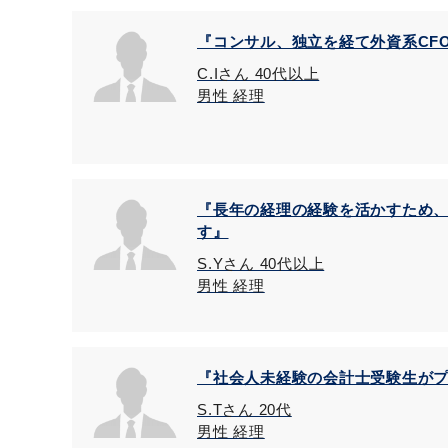
『コンサル、独立を経て外資系CF
C.Iさん 40代以上
男性 経理
『長年の経理の経験を活かすため
す』
S.Yさん 40代以上
男性 経理
『社会人未経験の会計士受験生が
S.Tさん 20代
男性 経理