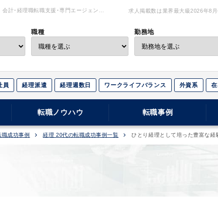
会計･経理職転職支援･専門エージェント
求人掲載数は業界最大級
2026年8
職種
勤務地
社員
経理派遣
経理週数日
ワークライフバランス
外資系
在
転職ノウハウ
転職事例
転職成功事例
経理 20代の転職成功事例一覧
ひとり経理として培った豊富な経