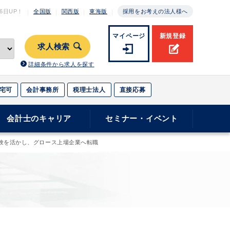
月6日
UP！
全国版
関西版
東海版
採用をお考えの法人様へ
マイページ
新規登録
求人検索
詳細条件から求人を探す
宅可
会計事務所
税理士法人
直接応募
会計士のキャリア
セミナー・イベント
験を活かし、グロース上場企業へ転職