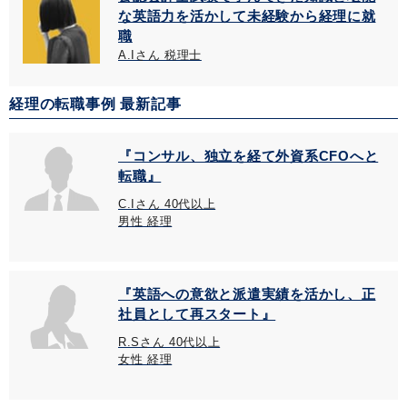
な英語力を活かして未経験から経理に就
職
A.Iさん 税理士
経理の転職事例 最新記事
『コンサル、独立を経て外資系CFOへと
転職』
C.Iさん 40代以上
男性 経理
『英語への意欲と派遣実績を活かし、正
社員として再スタート』
R.Sさん 40代以上
女性 経理