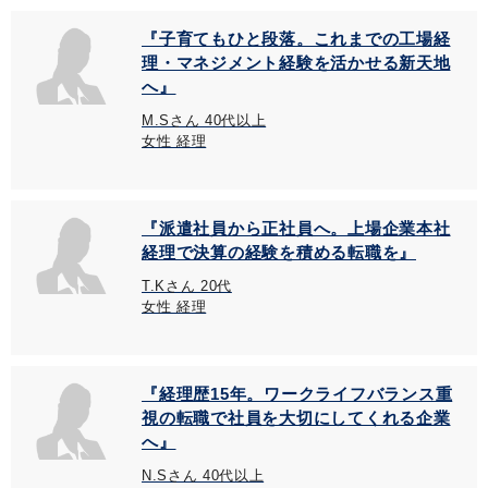
『子育てもひと段落。これまでの工場経
理・マネジメント経験を活かせる新天地
へ』
M.Sさん 40代以上
女性 経理
『派遣社員から正社員へ。上場企業本社
経理で決算の経験を積める転職を』
T.Kさん 20代
女性 経理
『経理歴15年。ワークライフバランス重
視の転職で社員を大切にしてくれる企業
へ』
N.Sさん 40代以上