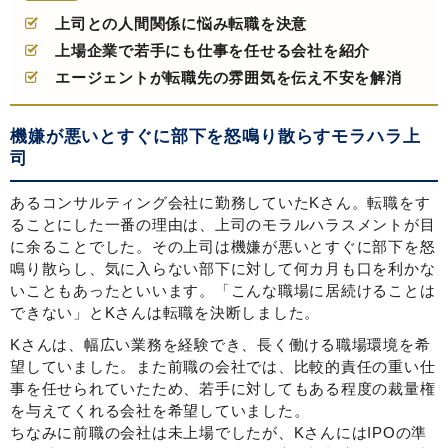
上司との人間関係に悩み転職を決意
上場企業で若手にも仕事を任せる会社を紹介
エージェントが転職先の雰囲気を伝え不安を解消
機嫌が悪いとすぐに部下を怒鳴り散らすモラハラ上
司
あるコンサルティング会社に勤務していたKさん。転職をす
ることにした一番の理由は、上司のモラルハラスメントが目
に余ることでした。その上司は機嫌が悪いとすぐに部下を怒
鳴り散らし、気に入らない部下に対して何カ月も口を利かな
いこともあったといいます。「こんな職場に居続けることは
できない」とKさんは転職を決断しました。
Kさんは、幅広い業務を経験でき、長く働ける職場環境を希
望していました。また前職の会社では、比較的責任の重い仕
事を任せられていたため、若手に対してもある程度の裁量権
を与えてくれる会社を希望していました。
ちなみに前職の会社は未上場でしたが、KさんにはIPOの準