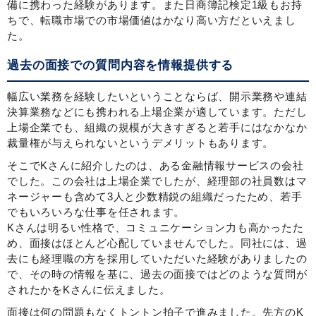
備に携わった経験があります。また日商簿記検定1級もお持
ちで、転職市場での市場価値はかなり高い方だといえまし
た。
過去の面接での質問内容を情報提供する
幅広い業務を経験したいということならば、開示業務や連結
決算業務などにも携われる上場企業が適しています。ただし
上場企業でも、組織の規模が大きすぎると若手にはなかなか
裁量権が与えられないというデメリットもあります。
そこでKさんに紹介したのは、ある金融情報サービスの会社
でした。この会社は上場企業でしたが、経理部の社員数はマ
ネージャーも含めて3人と少数精鋭の組織だったため、若手
でもいろいろな仕事を任されます。
Kさんは明るい性格で、コミュニケーション力も高かったた
め、面接はほとんど心配していませんでした。同社には、過
去にも経理職の方を採用していただいた経験がありましたの
で、その時の情報を基に、過去の面接ではどのような質問が
されたかをKさんに伝えました。
面接は何の問題もなくトントン拍子で進みました。先方のK