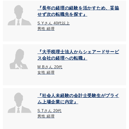
『長年の経理の経験を活かすため、妥協
せず次の転職先を探す』
S.Yさん 40代以上
男性 経理
『大手税理士法人からシェアードサービ
ス会社の経理への転職』
M.Bさん 20代
女性 経理
『社会人未経験の会計士受験生がプライ
ム上場企業に内定』
S.Tさん 20代
男性 経理