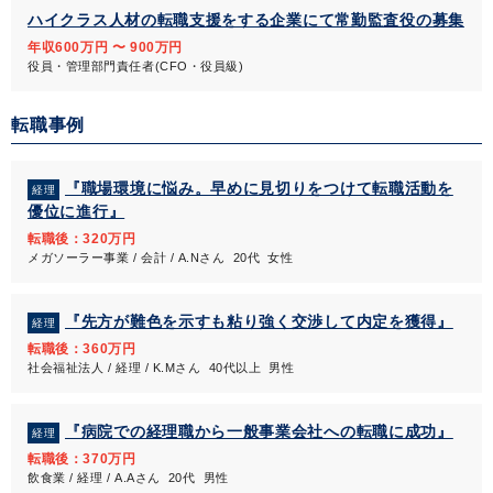
ハイクラス人材の転職支援をする企業にて常勤監査役の募集
年収600万円 〜 900万円
役員・管理部門責任者(CFO・役員級)
転職事例
『職場環境に悩み。早めに見切りをつけて転職活動を
経理
優位に進行』
転職後：320万円
メガソーラー事業 / 会計 / A.Nさん 20代 女性
『先方が難色を示すも粘り強く交渉して内定を獲得』
経理
転職後：360万円
社会福祉法人 / 経理 / K.Mさん 40代以上 男性
『病院での経理職から一般事業会社への転職に成功』
経理
転職後：370万円
飲食業 / 経理 / A.Aさん 20代 男性