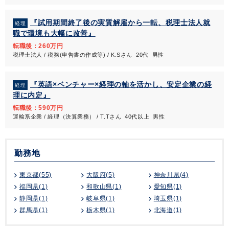
『試用期間終了後の実質解雇から一転、税理士法人就
経理
職で環境も大幅に改善』
転職後：260万円
税理士法人 / 税務(申告書の作成等) / K.Sさん 20代 男性
『英語×ベンチャー×経理の軸を活かし、安定企業の経
経理
理に内定』
転職後：590万円
運輸系企業 / 経理（決算業務） / T.Tさん 40代以上 男性
勤務地
東京都(55)
大阪府(5)
神奈川県(4)
福岡県(1)
和歌山県(1)
愛知県(1)
静岡県(1)
岐阜県(1)
埼玉県(1)
群馬県(1)
栃木県(1)
北海道(1)