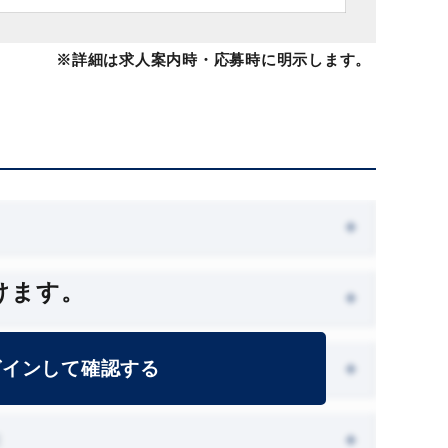
※詳細は求人案内時・応募時に明示します。
けます。
グインして確認する
能