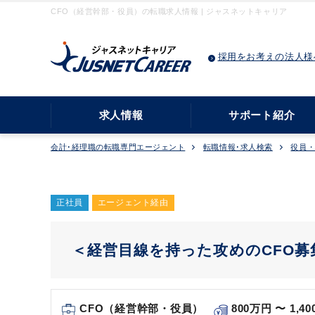
CFO（経営幹部・役員）の転職求人情報 | ジャスネットキャリア
採用をお考えの法人様
求人情報
サポート紹介
会計･経理職の転職専門エージェント
転職情報･求人検索
役員
正社員
エージェント経由
＜経営目線を持った攻めのCFO募
CFO（経営幹部・役員）
800万円 〜 1,4