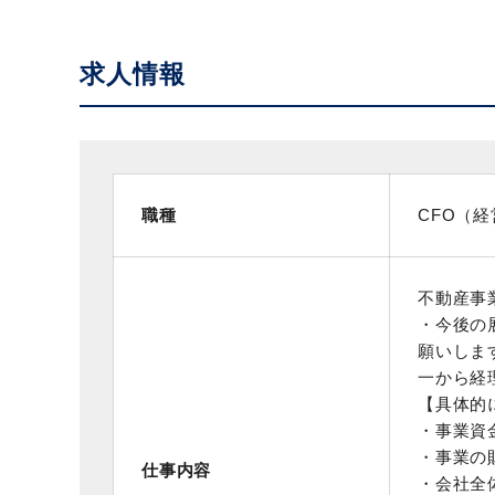
求人情報
職種
CFO（
不動産事
・今後の
願いしま
一から経
【具体的
・事業資
・事業の
仕事内容
・会社全