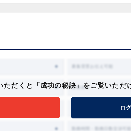
募集背景お伝え可能
いただくと「成功の秘訣」をご覧いただ
会食あり
ロ
オファー面談設定可能
勤務時間・勤務日数交渉可