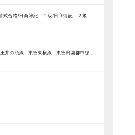
答式合格/日商簿記 １級/日商簿記 ２級
王井の頭線 , 東急東横線 , 東急田園都市線 ,