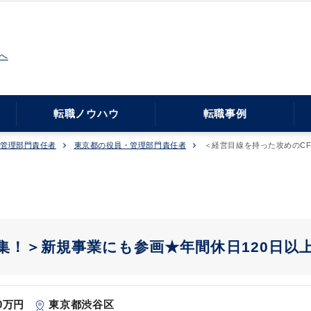
へ
転職ノウハウ
転職事例
・管理部門責任者
東京都の役員・管理部門責任者
＜経営目線を持った攻めのCF
集！＞新規事業にも参画★年間休日120日以
00万円
東京都渋谷区