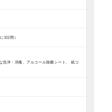
間に3日間）
な洗浄・消毒、アルコール除菌シート、 紙コ