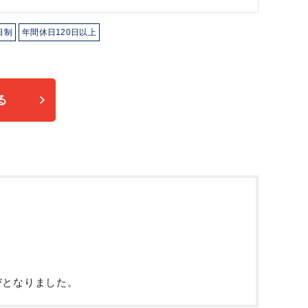
日制
年間休日120日以上
る
。
びとなりました。