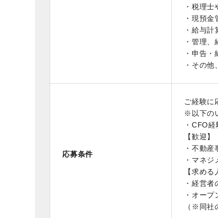
・税理士
・現預金
・給与計
・管理、
・申告・
・その他
ご経験に
※以下の
・CFO
【歓迎】
・不動産
応募条件
・マネジ
【求める
・経営者
・オープ
（※同社