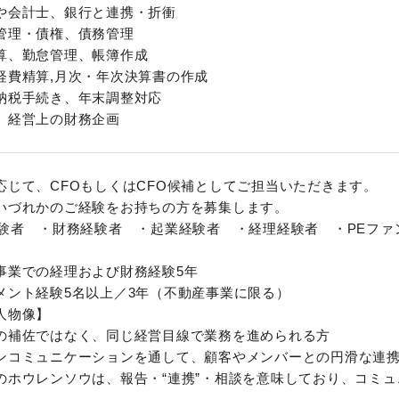
や会計士、銀行と連携・折衝
管理・債権、債務管理
算、勤怠管理、帳簿作成
経費精算,月次・年次決算書の作成
納税手続き、年末調整対応
、経営上の財務企画
応じて、CFOもしくはCFO候補としてご担当いただきます。
いづれかのご経験をお持ちの方を募集します。
経験者 ・財務経験者 ・起業経験者 ・経理経験者 ・PEフ
事業での経理および財務経験5年
メント経験5名以上／3年（不動産事業に限る）
人物像】
の補佐ではなく、同じ経営目線で業務を進められる方
ンコミュニケーションを通して、顧客やメンバーとの円滑な連
のホウレンソウは、報告・“連携”・相談を意味しており、コミ