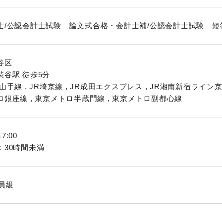
士/公認会計士試験 論文式合格・会計士補/公認会計士試験 短
谷区
渋谷駅 徒歩5分
山手線 , JR埼京線 , JR成田エクスプレス , JR湘南新宿ライン京
銀座線 , 東京メトロ半蔵門線 , 東京メトロ副都心線
17:00
：30時間未満
員級