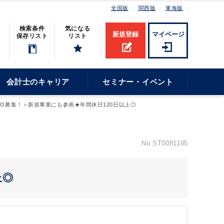
全国版
関西版
東海版
検索条件
気になる
新規登録
マイページ
保存リスト
リスト
会計士のキャリア
セミナー・イベント
O募集！＞新規事業にも参画★年間休日120日以上◎
No.ST0081105
上◎