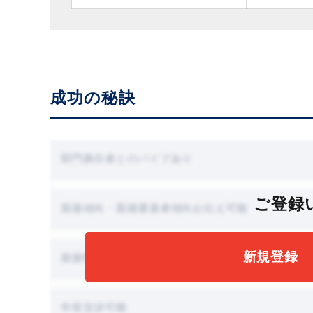
成功の秘訣
部門責任者とのパイプあり
ご登録
面接傾向・面接通過者傾向お伝え可能
新規登録
面接時に職場見学可能
年収交渉可能