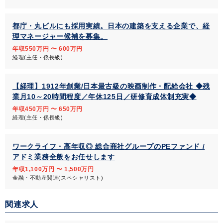
都庁・丸ビルにも採用実績。日本の建築を支える企業で、経
理マネージャー候補を募集。
年収550万円 〜 600万円
経理(主任・係長級)
【経理】1912年創業/日本最古級の映画制作・配給会社 ◆残
業月10～20時間程度／年休125日／研修育成体制充実◆
年収450万円 〜 650万円
経理(主任・係長級)
ワークライフ・高年収◎ 総合商社グループのPEファンド /
アドミ業務全般をお任せします
年収1,100万円 〜 1,500万円
金融・不動産関連(スペシャリスト)
関連求人