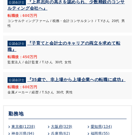
『上昇志向の高さを認められ、少数精鋭のコンサ
公認会計士
ルティング会社へ』
転職後：600万円
コンサルティングファーム / 税務・会計コンサルタント / T.Yさん 20代 男
性
『子育てと会計士のキャリアの両立を求めて転
公認会計士
職』
転職後：450万円
監査法人 / 会計監査 / T.Iさん 30代 女性
『35歳で、非上場から上場企業への転職に成功』
公認会計士
転職後：600万円
金属メーカー / 経歴 / T.Sさん 30代 男性
勤務地
東京都(1238)
大阪府(329)
愛知県(134)
神奈川県(94)
兵庫県(62)
福岡県(55)