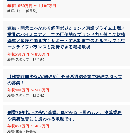
年収1,050万円 〜 1,100万円
経理(主任・係長級)
連結・開示にかかわる経理ポジション／東証プライム上場／
業界のパイオニアとしての圧倒的なブランド力と健全な財務
基盤／多様な働き方もサポートする制度でスキルアップもワ
ークライフバランスも期待できる職場環境
年収550万円 〜 850万円
経理(スタッフ・担当級)
【残業時間少なめ/朝遅め】外資系通信企業で経理スタッフ
の募集！
年収400万円 〜 500万円
経理(スタッフ・担当級)
創業70年以上の安定基盤。穏やかな上司のもと、決算業務
や業務改善にも携われる環境です。
年収453万円 〜 482万円
経理(主任・係長級)