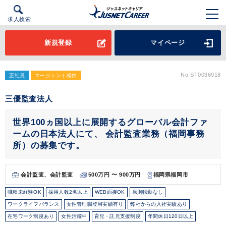
求人検索
新規登録
マイページ
No.ST0036918
正社員
エージェント経由
三優監査法人
世界100ヵ国以上に展開するグローバル会計ファ
ームの日本法人にて、 会計監査業務（福岡事務
所）の募集です。
会計監査、会計監査
500万円 〜 900万円
福岡県福岡市
職種未経験OK
採用人数2名以上
WEB面接OK
原則転勤なし
ワークライフバランス
女性管理職登用実績有り
弊社からの入社実績あり
在宅ワーク制度あり
女性活躍中
育児・託児支援制度
年間休日120日以上