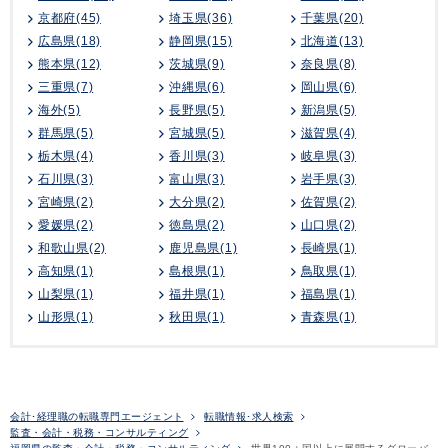
京都府(45)
埼玉県(36)
千葉県(20)
広島県(18)
静岡県(15)
北海道(13)
熊本県(12)
茨城県(9)
奈良県(8)
三重県(7)
沖縄県(6)
岡山県(6)
海外(5)
長野県(5)
新潟県(5)
群馬県(5)
宮城県(5)
滋賀県(4)
栃木県(4)
香川県(3)
岐阜県(3)
石川県(3)
富山県(3)
岩手県(3)
宮崎県(2)
大分県(2)
佐賀県(2)
愛媛県(2)
徳島県(2)
山口県(2)
和歌山県(2)
鹿児島県(1)
長崎県(1)
高知県(1)
島根県(1)
鳥取県(1)
山梨県(1)
福井県(1)
福島県(1)
山形県(1)
秋田県(1)
青森県(1)
会計･経理職の転職専門エージェント
転職情報･求人検索
監査・会計・税務・コンサルティング