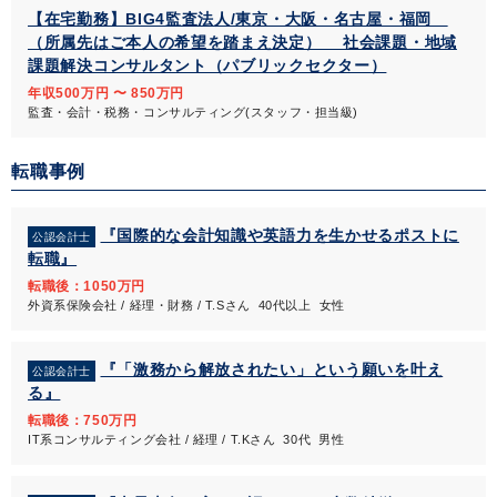
【在宅勤務】BIG4監査法人/東京・大阪・名古屋・福岡
（所属先はご本人の希望を踏まえ決定） 社会課題・地域
課題解決コンサルタント（パブリックセクター）
年収500万円 〜 850万円
監査・会計・税務・コンサルティング(スタッフ・担当級)
転職事例
『国際的な会計知識や英語力を生かせるポストに
公認会計士
転職』
転職後：1050万円
外資系保険会社 / 経理・財務 / T.Sさん 40代以上 女性
『「激務から解放されたい」という願いを叶え
公認会計士
る』
転職後：750万円
IT系コンサルティング会社 / 経理 / T.Kさん 30代 男性