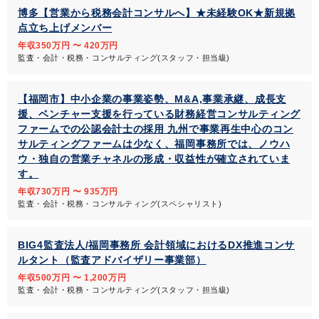
博多【営業から税務会計コンサルへ】★未経験OK★新規拠
点立ち上げメンバー
年収350万円 〜 420万円
監査・会計・税務・コンサルティング(スタッフ・担当級)
【福岡市】中小企業の事業姿勢、M&A,事業承継、成長支
援、ベンチャー支援を行っている財務経営コンサルティング
ファームでの公認会計士の採用 九州で事業再生中心のコン
サルティングファームは少なく、福岡事務所では、ノウハ
ウ・独自の営業チャネルの形成・収益性が確立されていま
す。
年収730万円 〜 935万円
監査・会計・税務・コンサルティング(スペシャリスト)
BIG4監査法人/福岡事務所 会計領域におけるDX推進コンサ
ルタント（監査アドバイザリー事業部）
年収500万円 〜 1,200万円
監査・会計・税務・コンサルティング(スタッフ・担当級)