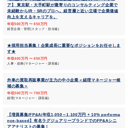
ア】 東京駅・大手町駅が最寄りのコンサルティング企業で
未経験からIR・SRのプロへ。経営層と近い立場で企業価値
向上を支えるキャリアを。
年収500万円 〜 650万円
経営企画・管理(スタッフ・担当級)
★採用担当募集！企業成長に重要なポジションをお任せしま
す★
年収400万円 〜 650万円
人事・総務(マネージャー・課長級)
外車の買取再販事業が主力の中小企業＜経理マネージャー候
補の募集＞
年収500万円 〜 700万円
経理(マネージャー・課長級)
【増員募集/FP&A/年収1,050～1,100万円 + 10% performa
nce-based】有名ラグジュアリーブランドでのFP&Aシニ
アアナリストの募集！