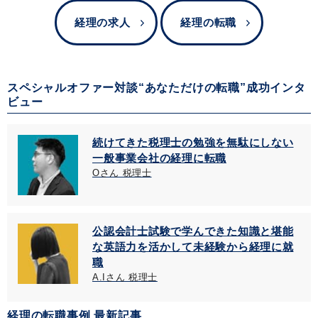
経理の求人
経理の転職
スペシャルオファー対談“あなただけの転職”成功インタ
ビュー
続けてきた税理士の勉強を無駄にしない
一般事業会社の経理に転職
Oさん 税理士
公認会計士試験で学んできた知識と堪能
な英語力を活かして未経験から経理に就
職
A.Iさん 税理士
経理の転職事例 最新記事