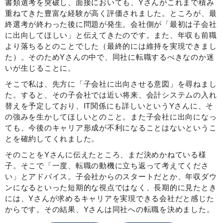
書類選考を突破し、面接においても、Yさんがこれまで積み
重ねてきた豊富な経験が高く評価されました。ところが、最
終選考が終わった後に問題が発生。会社側が「最初は子会社
に出向してほしい」と伝えてきたのです。また、年収も前職
より落ちるとのことでした（最終的には維持を実現できまし
た）。そのためYさんの中で、同社に転職するべきなのか迷
いが生じることに。
そこで私は、先方に「子会社に出向させる意図」を尋ねまし
た。すると、その子会社では近い将来、会計システムの入れ
替えを予定しており、IT関係にも詳しいというYさんに、そ
の強みを生かしてほしいとのこと。また子会社に出向になっ
ても、今後のキャリア形成が不利になることはないというこ
とを確約してくれました。
そのことをYさんに伝えたところ、まだ決めかねている様
子。そこで「一度、転職の動機に立ち返って考えてくださ
い」とアドバイス。子会社からのスタートだとか、年収ダウ
ンになるといった短期的な視点ではなく、長期的に見たとき
には、Yさんが求めるキャリアを実現できる会社だと感じた
からです。その結果、Yさんは同社への転職を決めました。