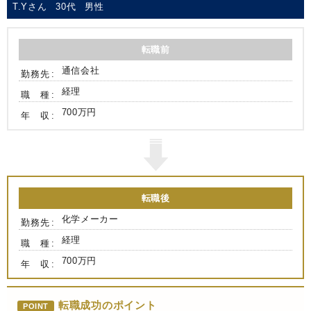
T.Yさん
30代
男性
転職前
通信会社
勤務先
経理
職 種
700万円
年 収
転職後
化学メーカー
勤務先
経理
職 種
700万円
年 収
転職成功のポイント
POINT