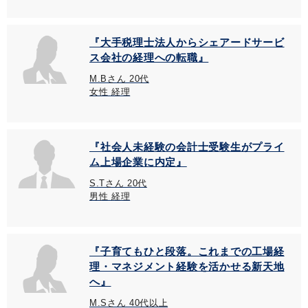
『大手税理士法人からシェアードサービ
ス会社の経理への転職』
M.Bさん 20代
女性 経理
『社会人未経験の会計士受験生がプライ
ム上場企業に内定』
S.Tさん 20代
男性 経理
『子育てもひと段落。これまでの工場経
理・マネジメント経験を活かせる新天地
へ』
M.Sさん 40代以上