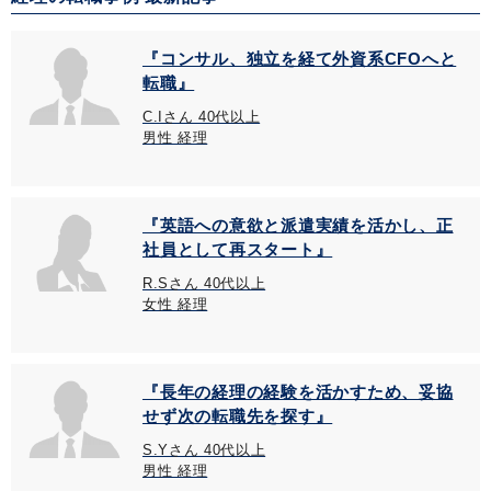
『コンサル、独立を経て外資系CFOへと
転職』
C.Iさん 40代以上
男性 経理
『英語への意欲と派遣実績を活かし、正
社員として再スタート』
R.Sさん 40代以上
女性 経理
『長年の経理の経験を活かすため、妥協
せず次の転職先を探す』
S.Yさん 40代以上
男性 経理