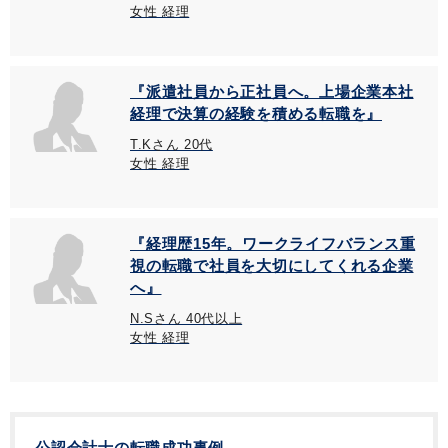
女性 経理
『派遣社員から正社員へ。上場企業本社
経理で決算の経験を積める転職を』
T.Kさん 20代
女性 経理
『経理歴15年。ワークライフバランス重
視の転職で社員を大切にしてくれる企業
へ』
N.Sさん 40代以上
女性 経理
公認会計士の転職成功事例