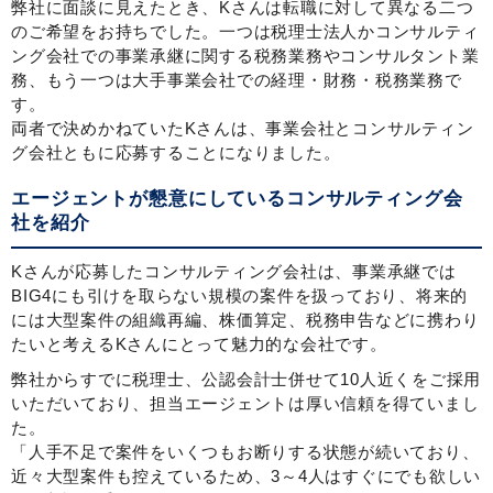
弊社に面談に見えたとき、Kさんは転職に対して異なる二つ
のご希望をお持ちでした。一つは税理士法人かコンサルティ
ング会社での事業承継に関する税務業務やコンサルタント業
務、もう一つは大手事業会社での経理・財務・税務業務で
す。
両者で決めかねていたKさんは、事業会社とコンサルティン
グ会社ともに応募することになりました。
エージェントが懇意にしているコンサルティング会
社を紹介
Kさんが応募したコンサルティング会社は、事業承継では
BIG4にも引けを取らない規模の案件を扱っており、将来的
には大型案件の組織再編、株価算定、税務申告などに携わり
たいと考えるKさんにとって魅力的な会社です。
弊社からすでに税理士、公認会計士併せて10人近くをご採用
いただいており、担当エージェントは厚い信頼を得ていまし
た。
「人手不足で案件をいくつもお断りする状態が続いており、
近々大型案件も控えているため、3～4人はすぐにでも欲しい