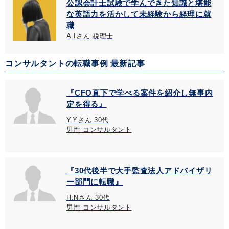
公認会計士試験で学んできた知識と堪能
な英語力を活かして未経験から経理に就
職
A.Iさん 税理士
コンサルタントの転職事例 最新記事
『CFO直下で学べる案件を紹介し無事内
定を得る』
Y.Yさん 30代
男性 コンサルタント
『30代後半で大手監査法人アドバイザリ
ー部門に転職』
H.Nさん 30代
男性 コンサルタント