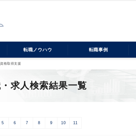
へ
転職ノウハウ
転職事例
・資格取得支援
職・求人検索結果一覧
5
6
7
8
9
10
11