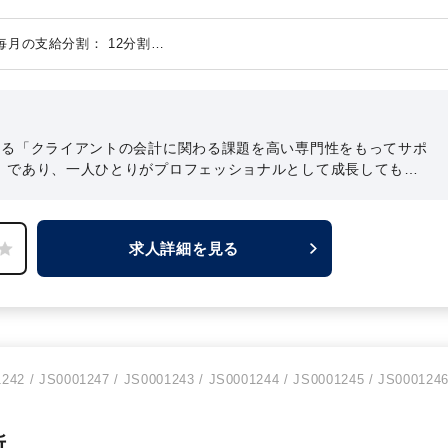
職ではなく、迷うことなく監査法人でお世話になる道を選びまし
た。
PMツール導入を含む）
※毎月の支給分割： 12分割
ンス、PMI）
する業務を決定いたします。
いる「クライアントの会計に関わる課題を高い専門性をもってサポ
」であり、一人ひとりがプロフェッショナルとして成長してもら
化に繋がり、結果的に会社が成長していくという理念を、それぞ
と感じられました。
だからこそ、「ロールモデルとして魅力的な
といった前向きな発言が自然と出てくるのだと思います。
求人詳細を見る
242 / JS0001247 / JS0001243 / JS0001244 / JS0001245 / JS000124
所