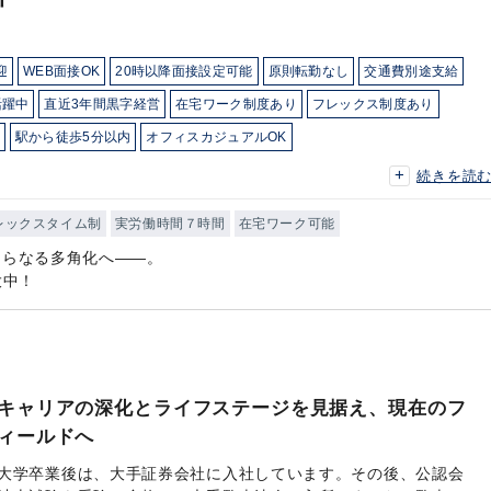
迎
WEB面接OK
20時以降面接設定可能
原則転勤なし
交通費別途支給
活躍中
直近3年間黒字経営
在宅ワーク制度あり
フレックス制度あり
駅から徒歩5分以内
オフィスカジュアルOK
育児・託児支援制度
土日祝休み
完全週休2日制
年間休日120日以上
続きを読
ービス
レックスタイム制
実労働時間７時間
在宅ワーク可能
さらなる多角化へ――。
大中！
キャリアの深化とライフステージを見据え、現在のフ
ィールドへ
大学卒業後は、大手証券会社に入社しています。その後、公認会