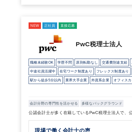
NEW
正社員
直接応募
PwC税理士法人
職種未経験OK
学歴不問
原則転勤なし
交通費別途支給
中途社員活躍中
在宅ワーク制度あり
フレックス制度あり
駅から徒歩5分以内
業界大手企業
外資系企業
オフィスカ
完全週休2日制
年間休日120日以上
英語力を活かす
総合
会計分野の専門性を活かせる
多様なバックグラウンド
公認会計士が多く在籍しているPwC税理士法人で、
現場で働く会計士の声