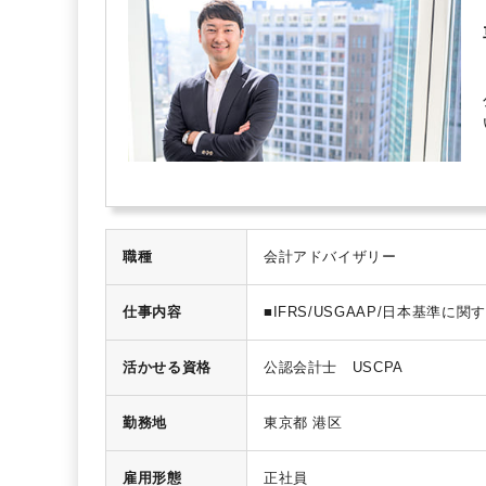
職種
会計アドバイザリー
仕事内容
■IFRS/USGAAP/日本基準に
-複雑な会計処理に関するアドバ
-財務諸表コンバージョン
活かせる資格
公認会計士 USCPA
-会計基準・会計マニュアル作成
-IFRS導入支援・研修実施
■財務諸表作成・決算業務・監査
勤務地
東京都 港区
■不正調査・過年度財務諸表遡及
■海外子会社管理・ガバナンス整
雇用形態
正社員
■内部統制・JSOX整備支援