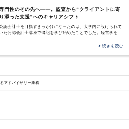
専門性のその先へ――。監査から“クライアントに寄
り添った支援”へのキャリアシフト
公認会計士を目指すきっかけになったのは、大学内に設けられて
いた公認会計士講座で簿記を学び始めたことでした。経営学を学
ぶうえで必要なスキルである会計に触れたことが、公認会計士と
いう職業への関心を高める大きな転機になったのです。 最初は
続きを読む
あくまで会計への興味からのスタートでしたが、簿記の試験でし
っかり結果が出たことに加え、財務会計や管理会計といった各科
目がとても面白く感じながら学べたことで、「公認会計士は自分
に向いている仕事ではないか」と感じるように。また、父の仕事
の関係で、弁護士や医師、公認会計士といった専門職の方々のお
話を父から聞く機会が多くありました。そうした会話を通じて、
関するアドバイザリー業務
それぞれの職業に求められる専門性や社会的役割、キャリアの積
イス
み重ね方について理解を深めることができ、自然と「専門職とし
てのキャリア」に対する意識が芽生えていたのだと思います。
支援
そうした流れのなかで、在学中に公認会計士試験を受験、合格
し、大学卒業と同時に新日本有限責任監査法人（現 EY新日本有
対応支援
限責任監査法人）へ。監査は会計士の独占業務です。まずは、そ
修正支援
備支援
の根幹となる実務を経験したいという思いから、事業会社への就