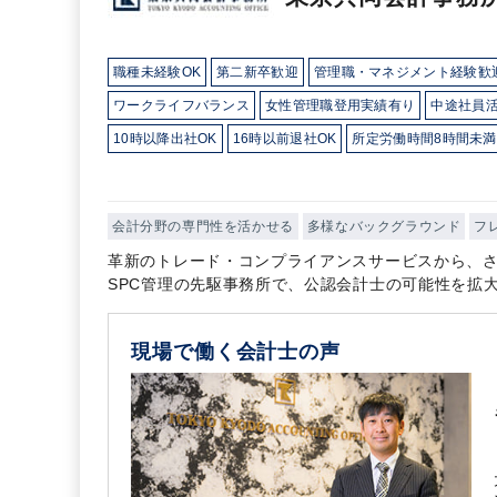
職種未経験OK
第二新卒歓迎
管理職・マネジメント経験歓
ワークライフバランス
女性管理職登用実績有り
中途社員
10時以降出社OK
16時以前退社OK
所定労働時間8時間未満
外国人がいるグローバルなオフィス
研修・資格取得支援
総合力（Big４～準大手）
顧客開拓にノウハウあり
独自サ
会計分野の専門性を活かせる
多様なバックグラウンド
フ
革新のトレード・コンプライアンスサービスから、
SPC管理の先駆事務所で、公認会計士の可能性を拡
現場で働く会計士の声