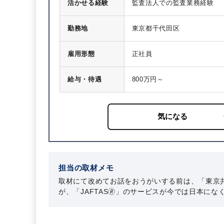
活かせる経験
監査法人での監査業務経験
勤務地
東京都千代田区
雇用形態
正社員
給与・待遇
800万円～
担当の取材メモ
取材にて改めてお話をおうがいする前は、「東京
が、「JAFTAS🄬」のサービスが今では日本
開されていることを身に染みて感じました。当法
ろん、日本を支えていると言っても過言ではない