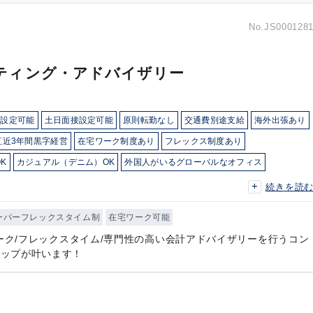
No.JS000128
ティング・アドバイザリー
接設定可能
土日面接設定可能
原則転勤なし
交通費別途支給
海外出張あり
直近3年間黒字経営
在宅ワーク制度あり
フレックス制度あり
K
カジュアル（デニム）OK
外国人がいるグローバルなオフィス
活かす
総合力（Big４～準大手）
顧客開拓にノウハウあり
独自サービス
続きを読
ーパーフレックスタイム制
在宅ワーク可能
ワーク/フレックスタイム/専門性の高い会計アドバイザリーを行うコン
アップが叶います！