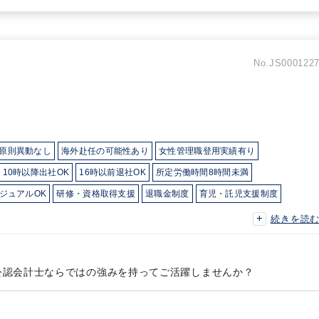
No.JS000122
原則異動なし
海外赴任の可能性あり
女性管理職登用実績有り
10時以降出社OK
16時以前退社OK
所定労働時間8時間未満
ジュアルOK
研修・資格取得支援
退職金制度
育児・託児支援制度
力（Big４～準大手）
続きを読
公認会計士ならではの強みを持ってご活躍しませんか？