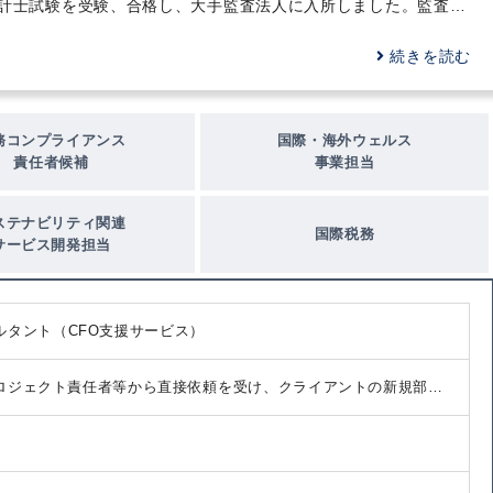
計士試験を受験、合格し、大手監査法人に入所しました。監査法
人では主に、金融インダストリーグループに席を置き、アセット
マネジメント会社やファンドなどの会計監査業務に従事しまし
続きを読む
た。不動産ファンドや、プライベートエクイティファンド、証券
投資信託等、ファンドの基礎を学びました。監査IT化プロジェク
トにも参加し、ITを利用したファンド監査の自動化ツールの開発
務コンプライアンス
国際・海外ウェルス
および運用業務も経験しています。
責任者候補
事業担当
ステナビリティ関連
国際税務
サービス開発担当
ルタント（CFO支援サービス）
/プロジェクト責任者等から直接依頼を受け、クライアントの新規部署
トのPMO機能を担い、会計税務スキルを起点にクライアントのビジ
ます。