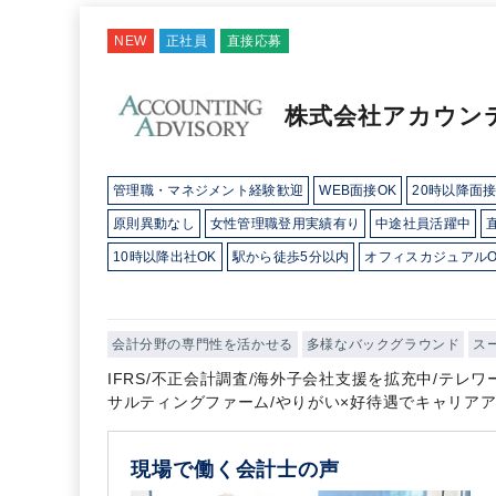
NEW
正社員
直接応募
株式会社アカウン
管理職・マネジメント経験歓迎
WEB面接OK
20時以降面
原則異動なし
女性管理職登用実績有り
中途社員活躍中
10時以降出社OK
駅から徒歩5分以内
オフィスカジュアルO
研修・資格取得支援
土日祝休み
完全週休2日制
英語力を
会計分野の専門性を活かせる
多様なバックグラウンド
ス
IFRS/不正会計調査/海外子会社支援を拡充中/テレ
サルティングファーム/やりがい×好待遇でキャリア
現場で働く会計士の声