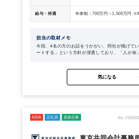
■IPO支援
■経営管理/管理会計改善支援（E
給与・待遇
年俸制：700万円～1,500万円 
■M&A関連（財務デューデリジェ
月給：583,333円～1,250,000円
※経験・スキルに応じて、お任せ
担当の取材メモ
今回、4名の方のお話をうかがい、同社が掲げて
ートする」という方針が浸透しており、「人が命
うことで、新しい案件やクライアントとの関係強
れのやり方、キャリアの築き方で体現されている
先輩がいる」、「次はこうした経験を積みたい」
NEW
正社員
直接応募
No.JS0001
東京共同会計事務