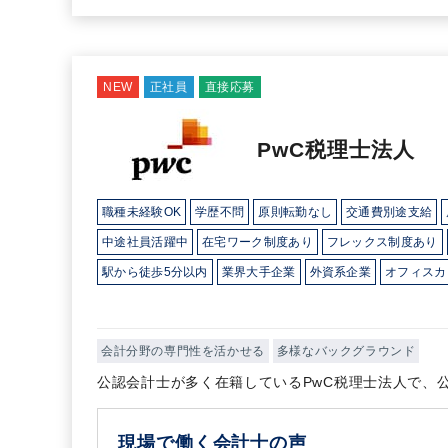
NEW
正社員
直接応募
PwC税理士法人
職種未経験OK
学歴不問
原則転勤なし
交通費別途支給
中途社員活躍中
在宅ワーク制度あり
フレックス制度あり
駅から徒歩5分以内
業界大手企業
外資系企業
オフィスカ
完全週休2日制
年間休日120日以上
英語力を活かす
総合
会計分野の専門性を活かせる
多様なバックグラウンド
公認会計士が多く在籍しているPwC税理士法人で、
現場で働く会計士の声