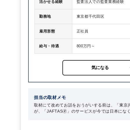
活かせる経験
監査法人での監査業務経験
勤務地
東京都千代田区
雇用形態
正社員
給与・待遇
800万円～
担当の取材メモ
取材にて改めてお話をおうがいする前は、「東京
が、「JAFTAS🄬」のサービスが今では日本
開されていることを身に染みて感じました。当法
ろん、日本を支えていると言っても過言ではない