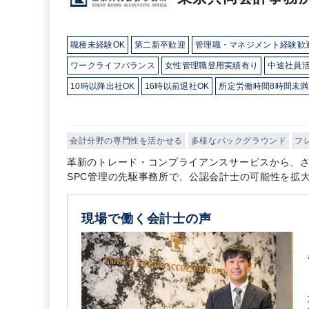
職種未経験OK
第二新卒歓迎
管理職・マネジメント経験歓
ワークライフバランス
女性管理職登用実績有り
中途社員
10時以降出社OK
16時以前退社OK
所定労働時間8時間未満
外国人がいるグローバルなオフィス
研修・資格取得支援
総合力（Big４～準大手）
顧客開拓にノウハウあり
独自サ
会計分野の専門性を活かせる
多様なバックグラウンド
フ
革新のトレード・コンプライアンスサービスから、
SPC管理の先駆事務所で、公認会計士の可能性を拡
現場で働く会計士の声