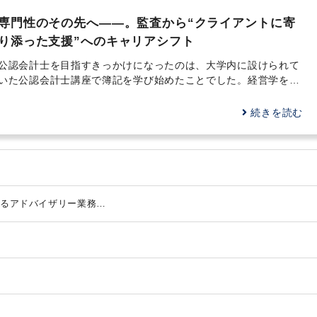
専門性のその先へ――。監査から“クライアントに寄
り添った支援”へのキャリアシフト
公認会計士を目指すきっかけになったのは、大学内に設けられて
いた公認会計士講座で簿記を学び始めたことでした。経営学を学
ぶうえで必要なスキルである会計に触れたことが、公認会計士と
いう職業への関心を高める大きな転機になったのです。 最初は
続きを読む
あくまで会計への興味からのスタートでしたが、簿記の試験でし
っかり結果が出たことに加え、財務会計や管理会計といった各科
目がとても面白く感じながら学べたことで、「公認会計士は自分
に向いている仕事ではないか」と感じるように。また、父の仕事
の関係で、弁護士や医師、公認会計士といった専門職の方々のお
話を父から聞く機会が多くありました。そうした会話を通じて、
関するアドバイザリー業務
それぞれの職業に求められる専門性や社会的役割、キャリアの積
イス
み重ね方について理解を深めることができ、自然と「専門職とし
てのキャリア」に対する意識が芽生えていたのだと思います。
支援
そうした流れのなかで、在学中に公認会計士試験を受験、合格
し、大学卒業と同時に新日本有限責任監査法人（現 EY新日本有
対応支援
限責任監査法人）へ。監査は会計士の独占業務です。まずは、そ
修正支援
備支援
の根幹となる実務を経験したいという思いから、事業会社への就