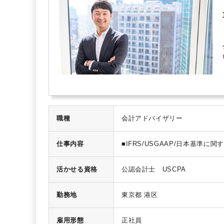
職種
会計アドバイザリー
仕事内容
■IFRS/USGAAP/日本基準に
-複雑な会計処理に関するアドバ
-財務諸表コンバージョン
活かせる資格
公認会計士 USCPA
-会計基準・会計マニュアル作成
-IFRS導入支援・研修実施
■財務諸表作成・決算業務・監査
勤務地
東京都 港区
■不正調査・過年度財務諸表遡及
■海外子会社管理・ガバナンス整
雇用形態
正社員
■内部統制・JSOX整備支援