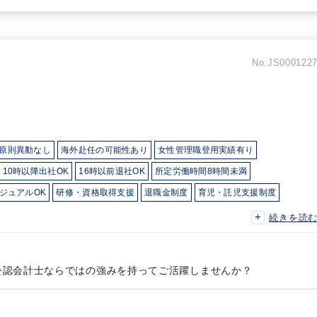
No.JS000122
原則異動なし
海外赴任の可能性あり
女性管理職登用実績有り
10時以降出社OK
16時以前退社OK
所定労働時間8時間未満
ジュアルOK
研修・資格取得支援
退職金制度
育児・託児支援制度
力（Big４～準大手）
続きを読
公認会計士ならではの強みを持ってご活躍しませんか？