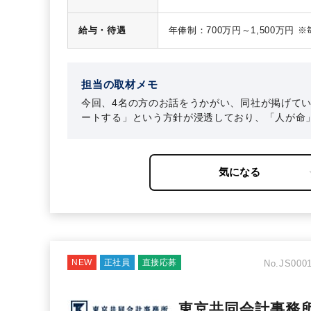
■IPO支援
■経営管理/管理会計改善支援（E
給与・待遇
年俸制：700万円～1,500万円 
■M&A関連（財務デューデリジェ
月給：583,333円～1,250,000円
※経験・スキルに応じて、お任せ
担当の取材メモ
今回、4名の方のお話をうかがい、同社が掲げて
ートする」という方針が浸透しており、「人が命
うことで、新しい案件やクライアントとの関係強
れのやり方、キャリアの築き方で体現されている
先輩がいる」、「次はこうした経験を積みたい」
NEW
正社員
直接応募
No.JS0001
東京共同会計事務