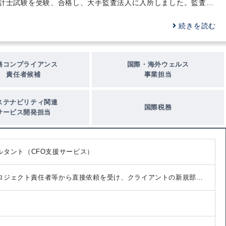
計士試験を受験、合格し、大手監査法人に入所しました。監査法
人では主に、金融インダストリーグループに席を置き、アセット
マネジメント会社やファンドなどの会計監査業務に従事しまし
続きを読む
た。不動産ファンドや、プライベートエクイティファンド、証券
投資信託等、ファンドの基礎を学びました。監査IT化プロジェク
トにも参加し、ITを利用したファンド監査の自動化ツールの開発
務コンプライアンス
国際・海外ウェルス
および運用業務も経験しています。
責任者候補
事業担当
ステナビリティ関連
国際税務
サービス開発担当
ルタント（CFO支援サービス）
/プロジェクト責任者等から直接依頼を受け、クライアントの新規部署
トのPMO機能を担い、会計税務スキルを起点にクライアントのビジ
ます。