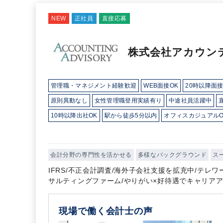
NEW
正社員
直接応募
株式会社アカウン
管理職・マネジメント経験歓迎
WEB面接OK
20時以降面
原則異動なし
女性管理職登用実績有り
中途社員活躍中
10時以降出社OK
駅から徒歩5分以内
オフィスカジュアルO
研修・資格取得支援
土日祝休み
完全週休2日制
英語力を
会計分野の専門性を活かせる
多様なバックグラウンド
ス
IFRS/不正会計調査/海外子会社支援を拡充中/テレ
サルティングファーム/やりがい×好待遇でキャリア
現場で働く会計士の声