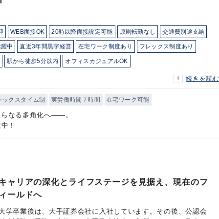
迎
WEB面接OK
20時以降面接設定可能
原則転勤なし
交通費別途支給
活躍中
直近3年間黒字経営
在宅ワーク制度あり
フレックス制度あり
駅から徒歩5分以内
オフィスカジュアルOK
育児・託児支援制度
土日祝休み
完全週休2日制
年間休日120日以上
続きを読
ービス
レックスタイム制
実労働時間７時間
在宅ワーク可能
さらなる多角化へ――。
大中！
キャリアの深化とライフステージを見据え、現在のフ
ィールドへ
大学卒業後は、大手証券会社に入社しています。その後、公認会