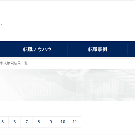
へ
転職ノウハウ
転職事例
・求人検索結果一覧
5
6
7
8
9
10
11