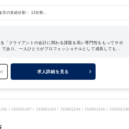
職ではなく、迷うことなく監査法人でお世話になる道を選びまし
た。
PMツール導入を含む）
※毎月の支給分割： 12分割
ンス、PMI）
する業務を決定いたします。
いる「クライアントの会計に関わる課題を高い専門性をもってサポ
」であり、一人ひとりがプロフェッショナルとして成長してもら
化に繋がり、結果的に会社が成長していくという理念を、それぞ
と感じられました。
だからこそ、「ロールモデルとして魅力的な
といった前向きな発言が自然と出てくるのだと思います。
求人詳細を見る
242 / JS0001247 / JS0001243 / JS0001244 / JS0001245 / JS000124
所