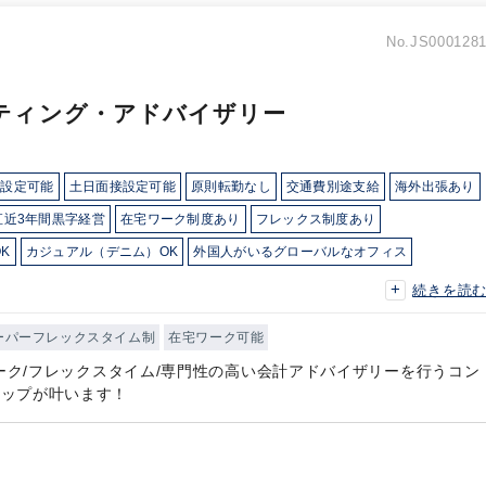
No.JS000128
ティング・アドバイザリー
接設定可能
土日面接設定可能
原則転勤なし
交通費別途支給
海外出張あり
直近3年間黒字経営
在宅ワーク制度あり
フレックス制度あり
K
カジュアル（デニム）OK
外国人がいるグローバルなオフィス
活かす
総合力（Big４～準大手）
顧客開拓にノウハウあり
独自サービス
続きを読
ーパーフレックスタイム制
在宅ワーク可能
ワーク/フレックスタイム/専門性の高い会計アドバイザリーを行うコン
アップが叶います！