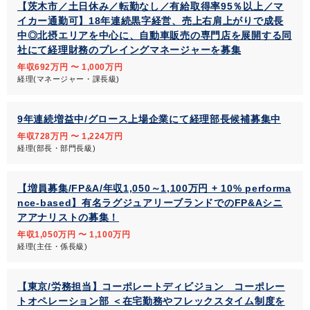
【茨木市／土日休み／転勤なし／有給取得率95％以上／マ
イカー通勤可】18年連続黒字経営、売上右肩上がりで成長
中◎北摂エリアを中心に、自動車販売の専門店を展開する同
社にて経理財務のプレイングマネージャーを募集
年収692万円 〜 1,000万円
経理(マネージャー・課長級)
9年連続増益中/グロース上場企業にて経理部長候補募集中
年収728万円 〜 1,224万円
経理(部長・部門長級)
【増員募集/FP&A/年収1,050～1,100万円 + 10% performa
nce-based】有名ラグジュアリーブランドでのFP&Aシニ
アアナリストの募集！
年収1,050万円 〜 1,100万円
経理(主任・係長級)
【東京/労務担当】コーポレートディビジョン コーポレー
トオペレーション部 ＜在宅勤務やフレックスタイム制度を