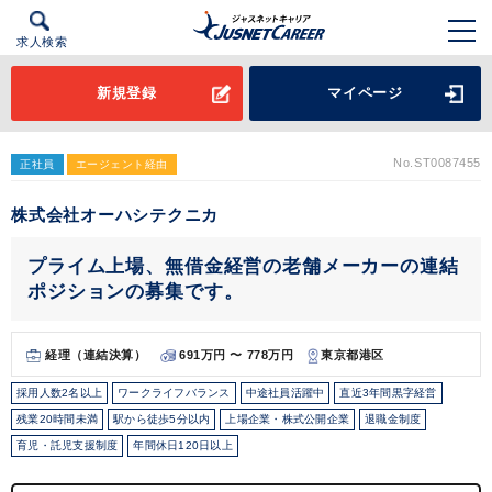
求人検索
新規登録
マイページ
No.ST0087455
正社員
エージェント経由
株式会社オーハシテクニカ
プライム上場、無借金経営の老舗メーカーの連結
ポジションの募集です。
経理（連結決算）
691万円 〜 778万円
東京都港区
採用人数2名以上
ワークライフバランス
中途社員活躍中
直近3年間黒字経営
残業20時間未満
駅から徒歩5分以内
上場企業・株式公開企業
退職金制度
育児・託児支援制度
年間休日120日以上