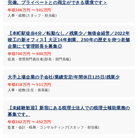
完備。プライベートとの両立ができる環境です＞
年収366万円 〜 501万円
人事・総務(スタッフ・担当級)
【本町駅徒歩4分／転勤なし／残業少／無借金経営／2022年
竣工の新オフィス】大正14年創業、250年の歴史を持つ老舗
企業にて管理部長を募集◎
年収700万円 〜 900万円
役員・管理部門責任者(部長・部門長級)
大手上場企業の子会社/業績安定/年間休日125日/残業少
年収418万円 〜 511万円
人事・総務(主任・係長級)
【未経験歓迎】新宿にある税理士法人での税理士補助業務の
募集です。
年収362万円 〜 452万円
監査・会計・税務・コンサルティング(スタッフ・担当級)