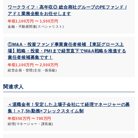
ワークライフ・高年収◎ 総合商社グループのPEファンド /
アドミ業務全般をお任せします
年収1,100万円 〜 1,500万円
金融・不動産関連(スペシャリスト)
①M&A・投資ファンド事業責任者候補 【東証グロース上
場】戦略・投資・PMIまで経営直下でM&A戦略を推進する
責任者候補募集です！
年収1,100万円 〜 2,500万円
経営企画・管理(主任・係長級)
関連求人
＜退職金有！安定した上場子会社にて経理マネージャーの募
集！＞7,5h勤務×フレックスタイム制
年収550万円 〜 700万円
経理(マネージャー・課長級)