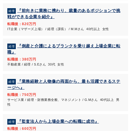
『前向きに業務に携わり、裁量のあるポジションで挑
経理
戦ができる企業を紹介』
転職後：820万円
IT企業（マザーズ上場） / 経理（課長） / M.Mさん 40代以上 女性
『倒産と介護によるブランクを乗り越え上場企業に転
経理
職』
転職後：380万円
不動産業 / 経理 / S.Eさん 30代 女性
『業務経験と人物像の両面から、最も活躍できるステ
経理
ージへ』
転職後：750万円
サービス業 / 経理・財務業務全般、マネジメント / G.Mさん 40代以上 男
性
『監査法人から上場企業への転職に成功』
経理
転職後：600万円