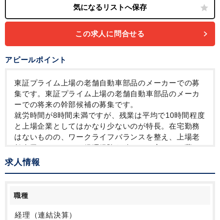
この求人に問合せる
アピールポイント
東証プライム上場の老舗自動車部品のメーカーでの募
集です。東証プライム上場の老舗自動車部品のメーカ
ーでの将来の幹部候補の募集です。
就労時間が8時間未満ですが、残業は平均で10時間程度
と上場企業としてはかなり少ないのが特長。在宅勤務
はないものの、ワークライフバランスを整え、上場老
舗企業で、しっかり経理経験を積みたい方にはお薦め
の環境です。経理部は中途採用入社の方が多いので、
求人情報
ご安心ください。
また、無借金経営の安定した財務体質は魅力。落ち着
いた老舗上場メーカーで、長期的にスキルアップして
職種
いきたいとお考えの方に、ぜひご応募いただきたい企
業です！
経理（連結決算）