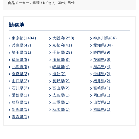
食品メーカー / 経理 / K.0さん 30代 男性
勤務地
東京都(1404)
大阪府(258)
神奈川県(86)
兵庫県(47)
京都府(41)
愛知県(34)
埼玉県(31)
千葉県(29)
静岡県(9)
福岡県(8)
滋賀県(8)
茨城県(6)
北海道(5)
岐阜県(4)
群馬県(4)
奈良県(3)
海外(2)
沖縄県(2)
山口県(2)
長野県(2)
福井県(2)
石川県(2)
富山県(2)
宮崎県(1)
愛媛県(1)
広島県(1)
岡山県(1)
鳥取県(1)
三重県(1)
山梨県(1)
新潟県(1)
栃木県(1)
福島県(1)
青森県(1)