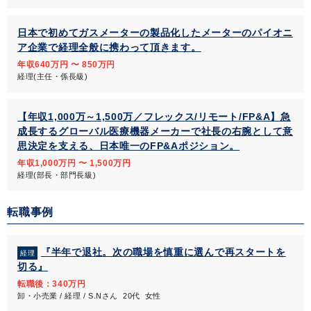
日本で初めてガスメーターの製品化したメーターのパイオニ
ア企業で経理全般に携わって頂きます。
年収640万円 〜 850万円
経理(主任・係長級)
【年収1,000万～1,500万／フレックス/リモート/FP&A】急
成長するグローバル医療機器メーカーで社長の右腕として意
思決定を支える、日本唯一のFP&Aポジション。
年収1,000万円 〜 1,500万円
経理(部長・部門長級)
転職事例
『半年で退社。次の職場を慎重に選んで再スタートを
経理
切る』
転職後：340万円
卸・小売業 / 経理 / S.Nさん 20代 女性