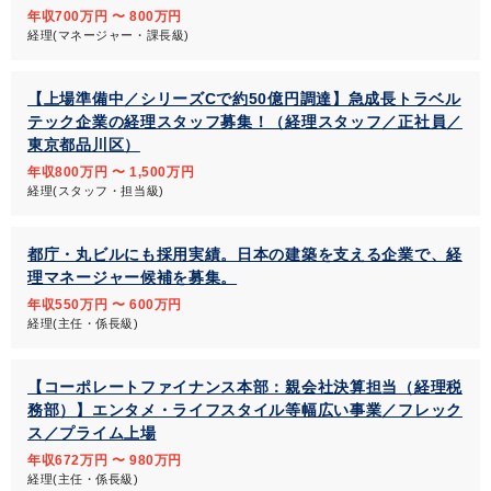
年収700万円 〜 800万円
経理(マネージャー・課長級)
【上場準備中／シリーズCで約50億円調達】急成長トラベル
テック企業の経理スタッフ募集！（経理スタッフ／正社員／
東京都品川区）
年収800万円 〜 1,500万円
経理(スタッフ・担当級)
都庁・丸ビルにも採用実績。日本の建築を支える企業で、経
理マネージャー候補を募集。
年収550万円 〜 600万円
経理(主任・係長級)
【コーポレートファイナンス本部：親会社決算担当（経理税
務部）】エンタメ・ライフスタイル等幅広い事業／フレック
ス／プライム上場
年収672万円 〜 980万円
経理(主任・係長級)