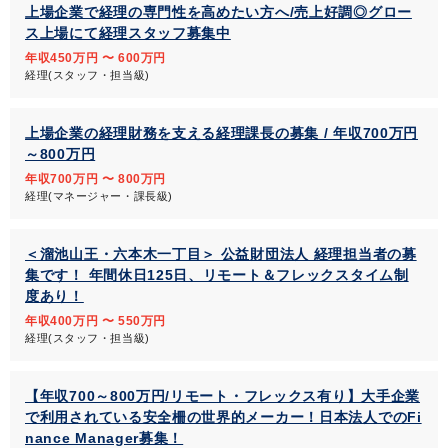
上場企業で経理の専門性を高めたい方へ/売上好調◎グロー
ス上場にて経理スタッフ募集中
年収450万円 〜 600万円
経理(スタッフ・担当級)
上場企業の経理財務を支える経理課長の募集 / 年収700万円
～800万円
年収700万円 〜 800万円
経理(マネージャー・課長級)
＜溜池山王・六本木一丁目＞ 公益財団法人 経理担当者の募
集です！ 年間休日125日、リモート＆フレックスタイム制
度あり！
年収400万円 〜 550万円
経理(スタッフ・担当級)
【年収700～800万円/リモート・フレックス有り】大手企業
で利用されている安全柵の世界的メーカー！日本法人でのFi
nance Manager募集！