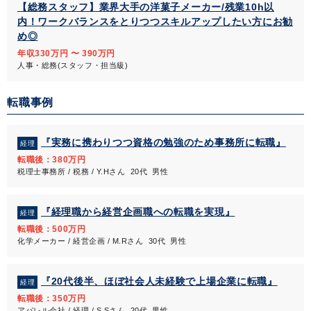
【総務スタッフ】業界大手の洋菓子メーカー/残業10h以
内！ワークバランスをとりつつスキルアップしたい方にお勧
め◎
年収330万円 〜 390万円
人事・総務(スタッフ・担当級)
転職事例
『実務に携わりつつ資格の勉強のため事務所に転職』
経理
転職後：380万円
税理士事務所 / 税務 / Y.Hさん 20代 男性
『経理職から経営企画職への転職を実現』
経理
転職後：500万円
化学メーカー / 経営企画 / M.Rさん 30代 男性
『20代後半、ほぼ社会人未経験で上場企業に転職』
経理
転職後：350万円
アパレル会社 / 経理 / S.Sさん 20代 男性