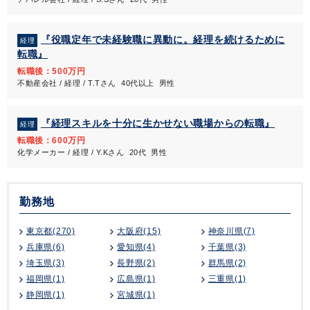
『役職定年で未経験職に異動に。経理を続けるために
経理
転職』
転職後：500万円
不動産会社 / 経理 / T.Tさん 40代以上 男性
『経理スキルを十分に生かせない職場からの転職』
経理
転職後：600万円
化学メーカー / 経理 / Y.Kさん 20代 男性
勤務地
東京都(270)
大阪府(15)
神奈川県(7)
兵庫県(6)
愛知県(4)
千葉県(3)
埼玉県(3)
長野県(2)
群馬県(2)
福岡県(1)
広島県(1)
三重県(1)
静岡県(1)
宮城県(1)