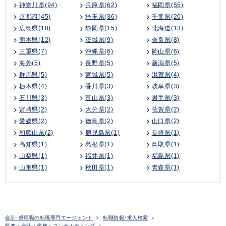
神奈川県(94)
兵庫県(62)
福岡県(55)
京都府(45)
埼玉県(36)
千葉県(20)
広島県(18)
静岡県(15)
北海道(13)
熊本県(12)
茨城県(9)
奈良県(8)
三重県(7)
沖縄県(6)
岡山県(6)
海外(5)
長野県(5)
新潟県(5)
群馬県(5)
宮城県(5)
滋賀県(4)
栃木県(4)
香川県(3)
岐阜県(3)
石川県(3)
富山県(3)
岩手県(3)
宮崎県(2)
大分県(2)
佐賀県(2)
愛媛県(2)
徳島県(2)
山口県(2)
和歌山県(2)
鹿児島県(1)
長崎県(1)
高知県(1)
島根県(1)
鳥取県(1)
山梨県(1)
福井県(1)
福島県(1)
山形県(1)
秋田県(1)
青森県(1)
会計･経理職の転職専門エージェント
転職情報･求人検索
監査・会計・税務・コンサルティング