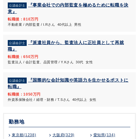
『事業会社での内部監査を極めるために転職を決
公認会計士
意』
転職後：810万円
不動産業 / 内部監査 / I.Rさん 40代以上 男性
『派遣社員から、監査法人に正社員として再就
公認会計士
職』
転職後：650万円
監査法人 / 会計監査、品質管理 / Y.Kさん 30代 女性
『国際的な会計知識や英語力を生かせるポストに
公認会計士
転職』
転職後：1050万円
外資系保険会社 / 経理・財務 / T.Sさん 40代以上 女性
勤務地
東京都(1238)
大阪府(329)
愛知県(134)