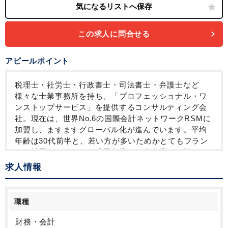
この求人に問合せる
アピールポイント
税理士・社労士・行政書士・司法書士・弁護士など
様々な士業事務所を持ち、「プロフェッショナル・ワ
ンストップサービス」を提供するコンサルティング会
社。現在は、世界No.6の国際会計ネットワークRSMに
加盟し、ますますグローバル化が進んでいます。平均
年齢は30代前半と、若い方が多いためかとてもフラン
クな社風です。また、成長企業から大企業まで様々な
企業の担当になれる環境です。
求人情報
“周囲と楽しく切磋琢磨しながら、様々な業務に挑戦し
ていきたい”という方にマッチします。
職種
また、会社設立や上場準備も支援しているので、成長
企業から大企業まで様々なクライアントに関わること
財務・会計