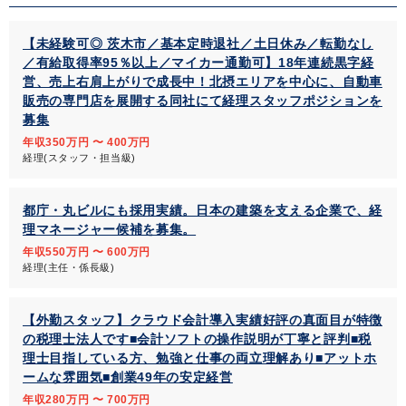
【未経験可◎ 茨木市／基本定時退社／土日休み／転勤なし
／有給取得率95％以上／マイカー通勤可】18年連続黒字経
営、売上右肩上がりで成長中！北摂エリアを中心に、自動車
販売の専門店を展開する同社にて経理スタッフポジションを
募集
年収350万円 〜 400万円
経理(スタッフ・担当級)
都庁・丸ビルにも採用実績。日本の建築を支える企業で、経
理マネージャー候補を募集。
年収550万円 〜 600万円
経理(主任・係長級)
【外勤スタッフ】クラウド会計導入実績好評の真面目が特徴
の税理士法人です■会計ソフトの操作説明が丁寧と評判■税
理士目指している方、勉強と仕事の両立理解あり■アットホ
ームな雰囲気■創業49年の安定経営
年収280万円 〜 700万円