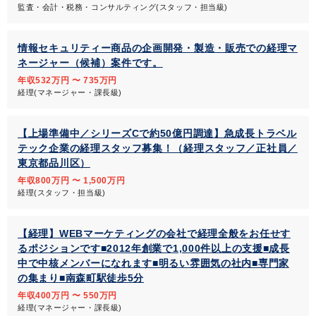
監査・会計・税務・コンサルティング(スタッフ・担当級)
情報セキュリティー商品の企画開発・製造・販売での経理マ
ネージャー（候補）案件です。
年収532万円 〜 735万円
経理(マネージャー・課長級)
【上場準備中／シリーズCで約50億円調達】急成長トラベル
テック企業の経理スタッフ募集！（経理スタッフ／正社員／
東京都品川区）
年収800万円 〜 1,500万円
経理(スタッフ・担当級)
【経理】WEBマーケティングの会社で経理全般をお任せす
るポジションです■2012年創業で1,000件以上の支援■成長
中で中核メンバーになれます■明るい雰囲気の社内■専門家
の集まり■南森町駅徒歩5分
年収400万円 〜 550万円
経理(マネージャー・課長級)