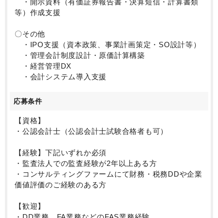
・開示資料（有価証券報告書・決算短信・計算書類
等）作成支援
〇その他
・IPO支援（資本政策、事業計画策定・SO設計等）
・管理会計制度設計・原価計算構築
・経営管理DX
・会計システム導入支援
応募条件
【資格】
・公認会計士（公認会計士試験合格者も可）
【経験】下記いずれか必須
・監査法人での監査経験が2年以上ある方
・コンサルティングファームにて財務・税務DDや企業
価値評価のご経験のある方
【歓迎】
・DD業務、FA業務などのFAS業務経験