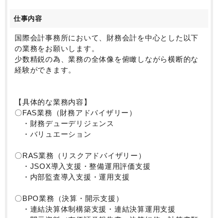
が可能です。
“スタートアップから上場企業まで幅広い経験を積みた
仕事内容
い！”という方はぜひエントリーをご検討ください。
国際会計事務所において、財務会計を中心とした以下
の業務をお願いします。
少数精鋭の為、業務の全体像を俯瞰しながら横断的な
経験ができます。
【具体的な業務内容】
〇FAS業務（財務アドバイザリー）
・財務デューデリジェンス
・バリュエーション
〇RAS業務（リスクアドバイザリー）
・JSOX導入支援・整備運用評価支援
・内部監査導入支援・運用支援
〇BPO業務（決算・開示支援）
・連結決算体制構築支援・連結決算運用支援