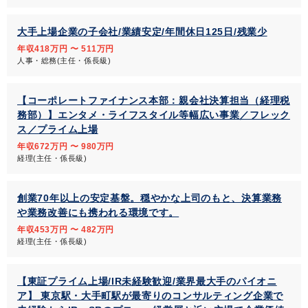
大手上場企業の子会社/業績安定/年間休日125日/残業少
年収418万円 〜 511万円
人事・総務(主任・係長級)
【コーポレートファイナンス本部：親会社決算担当（経理税
務部）】エンタメ・ライフスタイル等幅広い事業／フレック
ス／プライム上場
年収672万円 〜 980万円
経理(主任・係長級)
創業70年以上の安定基盤。穏やかな上司のもと、決算業務
や業務改善にも携われる環境です。
年収453万円 〜 482万円
経理(主任・係長級)
【東証プライム上場/IR未経験歓迎/業界最大手のパイオニ
ア】 東京駅・大手町駅が最寄りのコンサルティング企業で