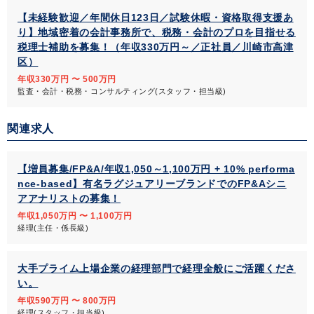
【未経験歓迎／年間休日123日／試験休暇・資格取得支援あ
り】地域密着の会計事務所で、税務・会計のプロを目指せる
税理士補助を募集！（年収330万円～／正社員／川崎市高津
区）
年収330万円 〜 500万円
監査・会計・税務・コンサルティング(スタッフ・担当級)
関連求人
【増員募集/FP&A/年収1,050～1,100万円 + 10% performa
nce-based】有名ラグジュアリーブランドでのFP&Aシニ
アアナリストの募集！
年収1,050万円 〜 1,100万円
経理(主任・係長級)
大手プライム上場企業の経理部門で経理全般にご活躍くださ
い。
年収590万円 〜 800万円
経理(スタッフ・担当級)