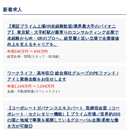
新着求人
【東証プライム上場/IR未経験歓迎/業界最大手のパイオニ
ア】 東京駅・大手町駅が最寄りのコンサルティング企業で
未経験からIR・SRのプロへ。経営層と近い立場で企業価値
向上を支えるキャリアを。
年収500万円 〜 650万円
経営企画・管理(スタッフ・担当級)
ワークライフ・高年収◎ 総合商社グループのPEファンド /
アドミ業務全般をお任せします
年収1,100万円 〜 1,500万円
金融・不動産関連(スペシャリスト)
【コーポレートガバナンスエキスパート_取締役会室（コー
ポレート・セクレタリー機能）】プライム市場／世界約200
の国と地域で事業を展開しているグローバル企業/柔軟な働
き方が可能◎