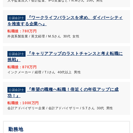
大手監査法人 / 会計監査、IPO支援など / N.Mさん 20代 男性
『ワークライフバランスを求め、ダイバーシティ
公認会計士
を推進する企業へ』
転職後：780万円
外資系製造業 / 英文経理 / M.Sさん 30代 女性
『キャリアアップのラストチャンスと考え転職に
公認会計士
挑戦』
転職後：870万円
インクメーカー / 経理 / T.Iさん 40代以上 男性
『希望の職種へ転職！倍近くの年収アップに成
公認会計士
功！』
転職後：1000万円
会計アドバイザリー企業 / 会計アドバイザリー / S.Tさん 30代 男性
勤務地