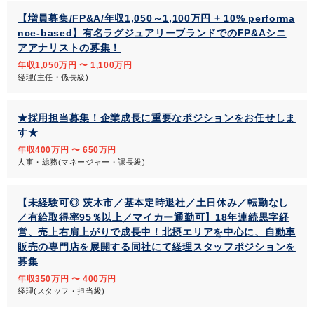
【増員募集/FP&A/年収1,050～1,100万円 + 10% performa
nce-based】有名ラグジュアリーブランドでのFP&Aシニ
アアナリストの募集！
年収1,050万円 〜 1,100万円
経理(主任・係長級)
★採用担当募集！企業成長に重要なポジションをお任せしま
す★
年収400万円 〜 650万円
人事・総務(マネージャー・課長級)
【未経験可◎ 茨木市／基本定時退社／土日休み／転勤なし
／有給取得率95％以上／マイカー通勤可】18年連続黒字経
営、売上右肩上がりで成長中！北摂エリアを中心に、自動車
販売の専門店を展開する同社にて経理スタッフポジションを
募集
年収350万円 〜 400万円
経理(スタッフ・担当級)