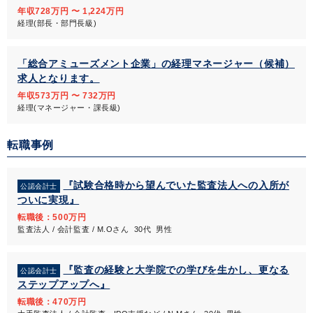
年収728万円 〜 1,224万円
経理(部長・部門長級)
「総合アミューズメント企業」の経理マネージャー（候補）
求人となります。
年収573万円 〜 732万円
経理(マネージャー・課長級)
転職事例
『試験合格時から望んでいた監査法人への入所が
公認会計士
ついに実現』
転職後：500万円
監査法人 / 会計監査 / M.Oさん 30代 男性
『監査の経験と大学院での学びを生かし、更なる
公認会計士
ステップアップへ』
転職後：470万円