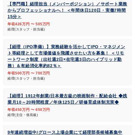
【専門職】経理担当（メンバーポジション）／サポート業務
からプロフェッショナルへ！ ＜年間休日120日・実働7時間
15分＞
年収426万円 〜 505万円
経理(スタッフ・担当級)
【経理（IPO準備）】実務経験を活かしてIPO・マネジメン
ト等経理として市場価値を飛躍させたい方を募集！ ＜リモ
ートワーク制度（出社週2日×在宅週3日のハイブリッド勤
務）＆有給消化率約82％＞
年収500万円 〜 700万円
経理(スタッフ・担当級)
【経理】1912年創業/日本最古級の映画制作・配給会社 ◆残
業月10～20時間程度／年休125日／研修育成体制充実◆
年収450万円 〜 650万円
経理(主任・係長級)
9年連続増益中/グロース上場企業にて経理部長候補募集中