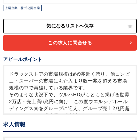
上場企業・株式公開企業
この求人に問合せる
アピールポイント
ドラックストアの市場規模は約9兆近く誇り、他コンビ
ニ・スーパーの市場にも介入より数十兆を超える市場
規模の中で再編している業界です。
そのような状況下で、ツルハHDがもともと掲げる世界
2万店・売上高6兆円に向け、この度ウエルシアホール
ディングス㈱をグループに迎え、グループ売上2兆円超
となりました。「普通」「身近な街のドラッグスト
ア」であることが、全方位に対応できている同社のあ
求人情報
り方であり、今後はアジアNo.1のドラッグストアチェ
ーンを目標とし、スケールメリットを生かした事業展