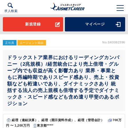
求人検索
新規登録
マイページ
No.SK0082396
正社員
エージェント経由
ドラックストア業界におけるリーディングカンパ
ニー（2兆規模）/経営統合により売上倍増・グル
ープ内でも収益が高く影響力あり 業界・事業と
もに再編時期でありスピード感あり、売上・投資
額なども桁違いであり、ダイナミックさあり 統
括する法人の売上規模も倍増する予定でダイナミ
ックさ・スピード感なども含め遣り甲斐のあるポ
ジション
経理（連結決算）、経理（開示資料作成）、経理（管理会計）
700万
円 〜 1,200万円
東京都*****