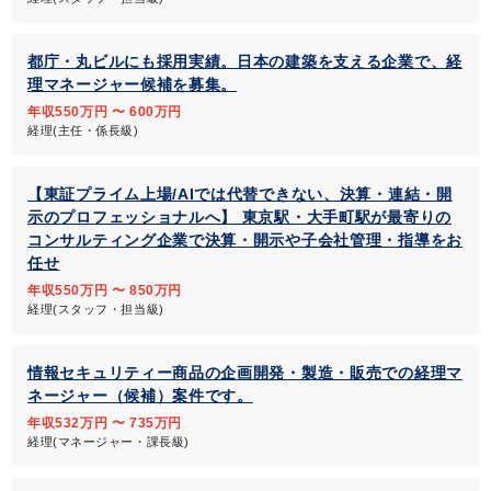
都庁・丸ビルにも採用実績。日本の建築を支える企業で、経
理マネージャー候補を募集。
年収550万円 〜 600万円
経理(主任・係長級)
【東証プライム上場/AIでは代替できない、決算・連結・開
示のプロフェッショナルへ】 東京駅・大手町駅が最寄りの
コンサルティング企業で決算・開示や子会社管理・指導をお
任せ
年収550万円 〜 850万円
経理(スタッフ・担当級)
情報セキュリティー商品の企画開発・製造・販売での経理マ
ネージャー（候補）案件です。
年収532万円 〜 735万円
経理(マネージャー・課長級)