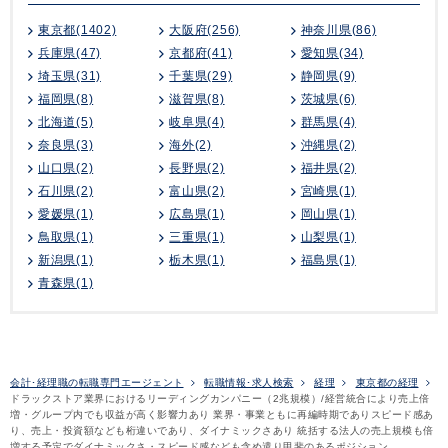
東京都(1402)
大阪府(256)
神奈川県(86)
兵庫県(47)
京都府(41)
愛知県(34)
埼玉県(31)
千葉県(29)
静岡県(9)
福岡県(8)
滋賀県(8)
茨城県(6)
北海道(5)
岐阜県(4)
群馬県(4)
奈良県(3)
海外(2)
沖縄県(2)
山口県(2)
長野県(2)
福井県(2)
石川県(2)
富山県(2)
宮崎県(1)
愛媛県(1)
広島県(1)
岡山県(1)
鳥取県(1)
三重県(1)
山梨県(1)
新潟県(1)
栃木県(1)
福島県(1)
青森県(1)
会計･経理職の転職専門エージェント
転職情報･求人検索
経理
東京都の経理
ドラックストア業界におけるリーディングカンパニー（2兆規模）/経営統合により売上倍
増・グループ内でも収益が高く影響力あり 業界・事業ともに再編時期でありスピード感あ
り、売上・投資額なども桁違いであり、ダイナミックさあり 統括する法人の売上規模も倍
増する予定でダイナミックさ・スピード感なども含め遣り甲斐のあるポジション