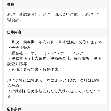
開をしていく予定です。
職種
同時にイオングループ（売上高・約10超円）ともな
り、グループ内小売りの利益の柱であるヘルス＆ウエ
経理（連結決算）、経理（開示資料作成）、経理（管
ルネス事業を統括する役割を担っています。
理会計）
業界にも、小売大手であるイオングループにも非常に
影響力の与える立ち位置で、M＆A等への投資、アジア
仕事内容
を中心とする海外への展開を加速するさせる見込みで
す。
・月次・四半期・年次決算（単体/連結）の取りまとめ
・子会社管理
2025年12月の資本提携により事業規模が2倍となりま
・親会社（イオンHD）へのレポーティング
す。それに伴い、子会社数も増加、変革で発生する業
・税務業務（申告業務、税効果会計、移転価格、税務
務に手を動かしつつも管理してもらえる人材を募集し
調査対応等）
ております。経理部門は北海道においてますが、イオ
・有価証券報告書・短信作成
ン、ウエルシアHDは東京であり、IR・予算管理は東京
へ異動より、東京に在籍しつつ経理部門と他部門との
現子会社は11社あり、ウエルシアHDの子会社は16社
連携も期待しています。
のため、
イオングループにおいて存在感のある法人且つ、最も
その統制も含め多岐にわたる業務を担っていただきま
変革している法人において、遣り甲斐を見出していた
す。
だけるポジションかと思います。
応募条件