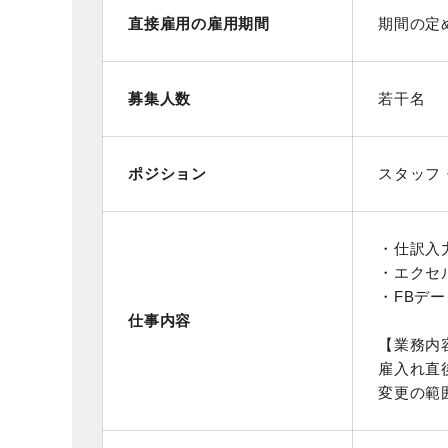
直接雇用の雇用期間
期間の定
募集人数
若干名
ポジション
スタッフ
・仕訳入
・エクセ
・FBデ
仕事内容
【業務内
雇入れ直
変更の範