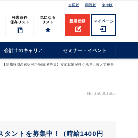
全国版
関西版
東海版
検索条件
気になる
新規登録
マイページ
保存リスト
リスト
会計士のキャリア
セミナー・イベント
【勤務時間の選択可◎/経験者募集】安定就業が叶う税理士法人で税務
No.JS0001505
タントを募集中！（時給1400円