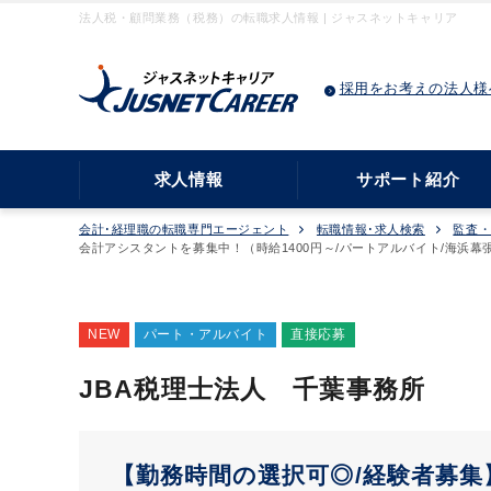
法人税・顧問業務（税務）の転職求人情報 | ジャスネットキャリア
採用をお考えの法人様
求人情報
サポート紹介
会計･経理職の転職専門エージェント
転職情報･求人検索
監査
会計アシスタントを募集中！（時給1400円～/パートアルバイト/海浜幕
NEW
パート・アルバイト
直接応募
JBA税理士法人 千葉事務所
【勤務時間の選択可◎/経験者募集