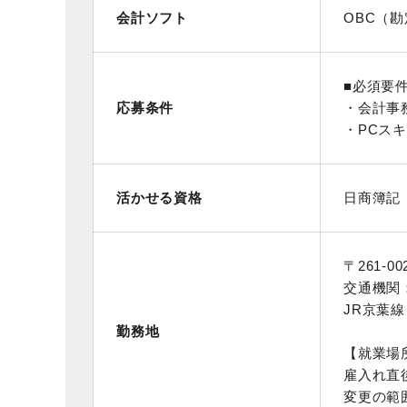
会計ソフト
OBC（勘
■必須要
応募条件
・会計事
・PCス
活かせる資格
日商簿記
〒261-
交通機関
JR京葉
勤務地
【就業場
雇入れ直
変更の範