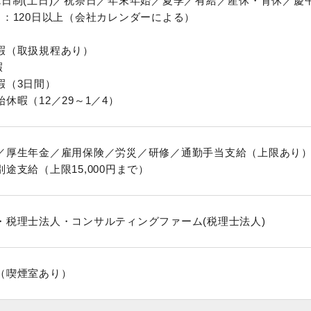
2日制(土日)／祝祭日／年末年始／夏季／有給／産休・育休／慶
日：120日以上（会社カレンダーによる）
暇（取扱規程あり）
暇
暇（3日間）
休暇（12／29～1／4）
／厚生年金／雇用保険／労災／研修／通勤手当支給（上限あり
途支給（上限15,000円まで）
・税理士法人・コンサルティングファーム(税理士法人)
（喫煙室あり）