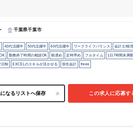
）
 〜
千葉県千葉市
中
40代活躍中
50代活躍中
60代活躍中
ワークライフバランス
会計士/税
OK
勤務終了時間の相談OK
朝遅め
定時早め
フルタイム
1日7時間未満勤
2日制
EXCELのスキルが活かせる
弥生会計
freee
この求人に応募す