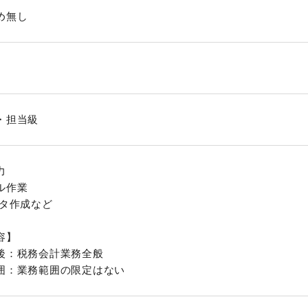
め無し
・担当級
力
ル作業
ータ作成など
容】
後：税務会計業務全般
囲：業務範囲の限定はない