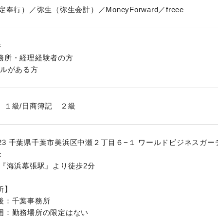
定奉行）／弥生（弥生会計）／MoneyForward／freee
件
務所・経理経験者の方
キルがある方
 １級/日商簿記 ２級
0023 千葉県千葉市美浜区中瀬２丁目６−１ ワールドビジネスガー
：
線『海浜幕張駅』より徒歩2分
所】
後：千葉事務所
囲：勤務場所の限定はない