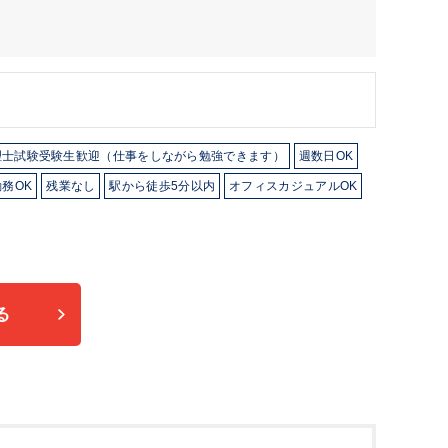
理士試験受験生歓迎（仕事をしながら勉強できます）
週数日OK
務OK
残業なし
駅から徒歩5分以内
オフィスカジュアルOK
る