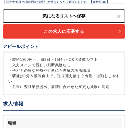
会計士/税理士試験受験生歓迎（仕事をしながら勉強できます）
週数日OK
週数日OK（出勤日数相談可能）
週2日からOK
週3日からOK
週4日勤務
週5日勤務
時短勤務の相談OK
勤務開始時間の相談OK
勤務終了時間の相談OK
朝遅め
10時以降出社OK
定時早め
16時以前退社OK
1日5時間以内でもOK
時短OK
1日7時間未満勤務OK
残業なし
シフト勤務
駅から徒歩5分以内
この求人に応募する
オフィスカジュアルOK
ルーティンワークがメイン
土日祝休み
平日休みあり
弥生会計
アピールポイント
・時給1200円～、週2日・1日4h～OKの柔軟シフト
・入力メインで難しい判断業務なし
・子どもの急な発熱や行事にも理解のある職場
・駅徒歩1分＆服装自由で、送り迎え後すぐ出勤・退勤もしやす
い
・月末に翌月業務提出、事情に合わせた変更も柔軟に対応
求人情報
職種