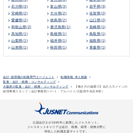
石川県(3)
富山県(3)
岩手県(3)
宮崎県(2)
大分県(2)
佐賀県(2)
愛媛県(2)
徳島県(2)
山口県(2)
和歌山県(2)
鹿児島県(1)
長崎県(1)
高知県(1)
島根県(1)
鳥取県(1)
山梨県(1)
福井県(1)
福島県(1)
山形県(1)
秋田県(1)
青森県(1)
会計･経理職の転職専門エージェント
転職情報･求人検索
監査・会計・税務・コンサルティング
大阪府の監査・会計・税務・コンサルティング
【働き方の融通◎】会計入力メインの
経理事務スタッフ（会計事務所/パート・アルバイト/大阪府中央区本町）
公認会計士が1996年に創業したジャスネット。
ジャスネットキャリアは会計、税務、経理・財務分野に
特化した転職支援サイトです。