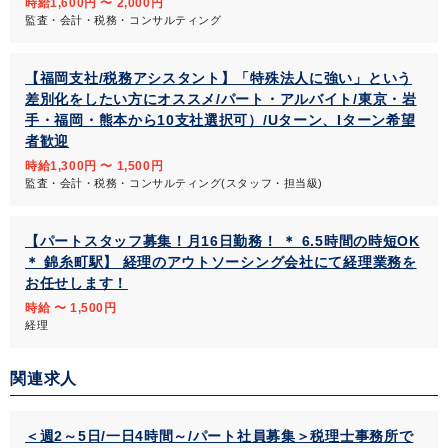
時給1,600円 〜 2,000円
監査・会計・税務・コンサルティング
【福岡支社/税務アシスタント】「特殊法人に強い」という
差別化をしたい方にオススメ/パート・アルバイト/東京・岩
手・福岡・熊本から10支社選択可）/Uターン、Iターン希望
者歓迎
時給1,300円 〜 1,500円
監査・会計・税務・コンサルティング(スタッフ・担当級)
【パートスタッフ募集！月16日勤務！ ＊ 6.5時間の時短OK
＊ 錦糸町駅】 経理のアウトソーシング会社にて経理業務を
お任せします！
時給 〜 1,500円
経理
関連求人
＜週2～5日/一日4時間～/パート社員募集＞税理士事務所で