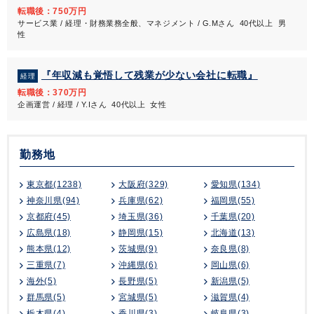
転職後：750万円
サービス業 / 経理・財務業務全般、マネジメント / G.Mさん 40代以上 男
性
『年収減も覚悟して残業が少ない会社に転職』
経理
転職後：370万円
企画運営 / 経理 / Y.Iさん 40代以上 女性
勤務地
東京都(1238)
大阪府(329)
愛知県(134)
神奈川県(94)
兵庫県(62)
福岡県(55)
京都府(45)
埼玉県(36)
千葉県(20)
広島県(18)
静岡県(15)
北海道(13)
熊本県(12)
茨城県(9)
奈良県(8)
三重県(7)
沖縄県(6)
岡山県(6)
海外(5)
長野県(5)
新潟県(5)
群馬県(5)
宮城県(5)
滋賀県(4)
栃木県(4)
香川県(3)
岐阜県(3)