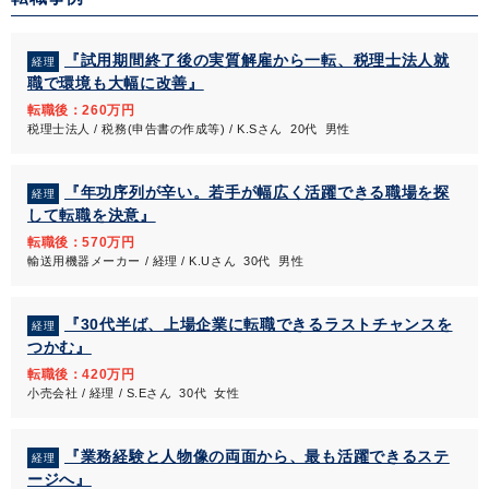
『試用期間終了後の実質解雇から一転、税理士法人就
経理
職で環境も大幅に改善』
転職後：260万円
税理士法人 / 税務(申告書の作成等) / K.Sさん 20代 男性
『年功序列が辛い。若手が幅広く活躍できる職場を探
経理
して転職を決意』
転職後：570万円
輸送用機器メーカー / 経理 / K.Uさん 30代 男性
『30代半ば、上場企業に転職できるラストチャンスを
経理
つかむ』
転職後：420万円
小売会社 / 経理 / S.Eさん 30代 女性
『業務経験と人物像の両面から、最も活躍できるステ
経理
ージへ』