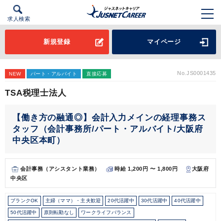
求人検索
新規登録
マイページ
No.JS0001435
NEW
パート・アルバイト
直接応募
TSA税理士法人
【働き方の融通◎】会計入力メインの経理事務ス
タッフ（会計事務所/パート・アルバイト/大阪府
中央区本町）
会計事務（アシスタント業務）
時給 1,200円 〜 1,800円
大阪府
中央区
ブランクOK
主婦（ママ）・主夫歓迎
20代活躍中
30代活躍中
40代活躍中
50代活躍中
原則転勤なし
ワークライフバランス