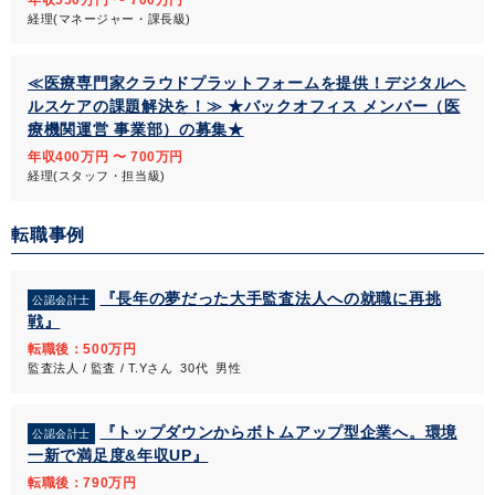
年収550万円 〜 700万円
経理(マネージャー・課長級)
≪医療専門家クラウドプラットフォームを提供！デジタルヘ
ルスケアの課題解決を！≫ ★バックオフィス メンバー（医
療機関運営 事業部）の募集★
年収400万円 〜 700万円
経理(スタッフ・担当級)
転職事例
『長年の夢だった大手監査法人への就職に再挑
公認会計士
戦』
転職後：500万円
監査法人 / 監査 / T.Yさん 30代 男性
『トップダウンからボトムアップ型企業へ。環境
公認会計士
一新で満足度&年収UP』
転職後：790万円