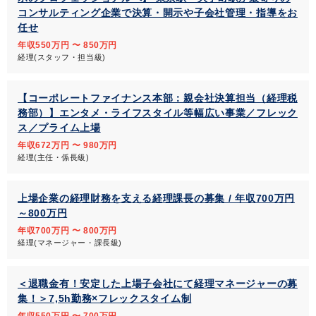
コンサルティング企業で決算・開示や子会社管理・指導をお
任せ
年収550万円 〜 850万円
経理(スタッフ・担当級)
【コーポレートファイナンス本部：親会社決算担当（経理税
務部）】エンタメ・ライフスタイル等幅広い事業／フレック
ス／プライム上場
年収672万円 〜 980万円
経理(主任・係長級)
上場企業の経理財務を支える経理課長の募集 / 年収700万円
～800万円
年収700万円 〜 800万円
経理(マネージャー・課長級)
＜退職金有！安定した上場子会社にて経理マネージャーの募
集！＞7,5h勤務×フレックスタイム制