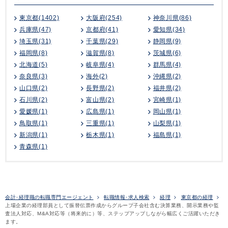
東京都(1402)
大阪府(254)
神奈川県(86)
兵庫県(47)
京都府(41)
愛知県(34)
埼玉県(31)
千葉県(29)
静岡県(9)
福岡県(8)
滋賀県(8)
茨城県(6)
北海道(5)
岐阜県(4)
群馬県(4)
奈良県(3)
海外(2)
沖縄県(2)
山口県(2)
長野県(2)
福井県(2)
石川県(2)
富山県(2)
宮崎県(1)
愛媛県(1)
広島県(1)
岡山県(1)
鳥取県(1)
三重県(1)
山梨県(1)
新潟県(1)
栃木県(1)
福島県(1)
青森県(1)
会計･経理職の転職専門エージェント
転職情報･求人検索
経理
東京都の経理
上場企業の経理部員として振替伝票作成からグループ子会社含む決算業務、開示業務や監
査法人対応、M&A対応等（将来的に）等、ステップアップしながら幅広くご活躍いただき
ます。