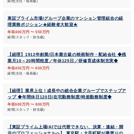
経理(主任・係長級)
東証プライム市場/グループ企業のマンション管理組合の経
理業務ポジション★経験者大歓迎★
年収400万円 〜 550万円
経理(スタッフ・担当級)
【経理】1912年創業/日本最古級の映画制作・配給会社 ◆残
業月10～20時間程度／年休125日／研修育成体制充実◆
年収450万円 〜 650万円
経理(主任・係長級)
【経理】業界上位！成長中の総合企業グループでステップア
ップ ◆年間休日120日/在宅勤務制度/時差勤務制度◆
年収600万円 〜 800万円
経理(スタッフ・担当級)
【東証プライム上場/AIでは代替できない、決算・連結・開
示のプロフェッショナルへ】 東京駅・大手町駅が最寄りの