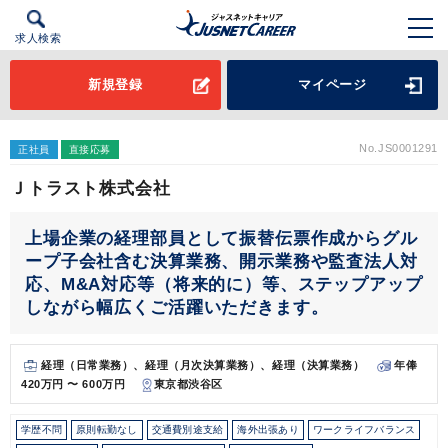
求人検索
新規登録
マイページ
No.JS0001291
正社員
直接応募
Ｊトラスト株式会社
上場企業の経理部員として振替伝票作成からグル
ープ子会社含む決算業務、開示業務や監査法人対
応、M&A対応等（将来的に）等、ステップアップ
しながら幅広くご活躍いただきます。
経理（日常業務）、経理（月次決算業務）、経理（決算業務）
年俸
420万円 〜 600万円
東京都渋谷区
学歴不問
原則転勤なし
交通費別途支給
海外出張あり
ワークライフバランス