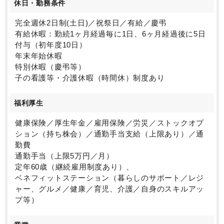
休日・勤務条件
完全週休2日制(土日)／祝祭日／有給／慶弔
有給休暇：勤続1ヶ月経過毎に1日、6ヶ月経過後に5日
付与（初年度10日）
年末年始休暇
特別休暇（慶弔等）
子の看護等・介護休暇（時間休）制度あり
福利厚生
健康保険／厚生年金／雇用保険／労災／ストックオプ
ション（持ち株会）／通勤手当支給（上限あり）／通
勤費
通勤手当（上限5万円／月）
定年60歳（継続雇用制度あり）、
ベネフィットステーション（暮らしのサポート／レジ
ャー、グルメ／健康／育児、介護／自身のスキルアッ
プ等）