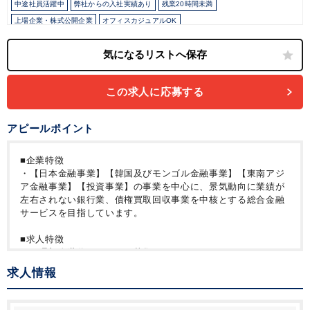
中途社員活躍中
弊社からの入社実績あり
残業20時間未満
上場企業・株式公開企業
オフィスカジュアルOK
外国人がいるグローバルなオフィス
持株会・ストックオプションあり
土日祝休み
完全週休2日制
年間休日120日以上
この求人に応募する
アピールポイント
■企業特徴
・【日本金融事業】【韓国及びモンゴル金融事業】【東南アジ
ア金融事業】【投資事業】の事業を中心に、景気動向に業績が
左右されない銀行業、債権買取回収事業を中核とする総合金融
サービスを目指しています。
■求人特徴
・経理部次世代メンバーの募集です。
・日常経理から決算対応まで、ステップアップしながらご活躍
求人情報
いただきます。
・中途入社中心の環境で様々なバックボーンを持った方々が在
籍しています。