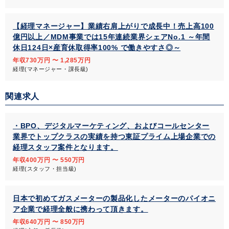
【経理マネージャー】業績右肩上がりで成長中！売上高100
億円以上／MDM事業では15年連続業界シェアNo.1 ～年間
休日124日×産育休取得率100% で働きやすさ◎～
年収730万円 〜 1,285万円
経理(マネージャー・課長級)
関連求人
・BPO、デジタルマーケティング、およびコールセンター
業界でトップクラスの実績を持つ東証プライム上場企業での
経理スタッフ案件となります。
年収400万円 〜 550万円
経理(スタッフ・担当級)
日本で初めてガスメーターの製品化したメーターのパイオニ
ア企業で経理全般に携わって頂きます。
年収640万円 〜 850万円