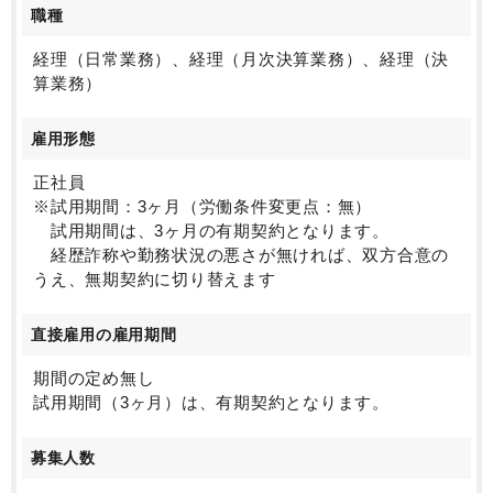
・国際会計基準を導入、インドネシア、韓国を中心とした海外
職種
子会社もありグローバル展開しております。
・働き方：残業が少なく、有給休暇も取得しやすい環境で、メ
経理（日常業務）、経理（月次決算業務）、経理（決
リハリをつけて勤務することが可能です。
算業務）
・年収：ご評価は年収に反映されますので年収を上げていくこ
とも可能です。
雇用形態
まずは日常経理をメインに考えておりますが、事業会社への転
職を考えている方、日常経理からステップアップしたい方や、
正社員
多忙過ぎてワークライフバランスを整えたいとお考えの方にお
※試用期間：3ヶ月（労働条件変更点：無）
薦めです。
試用期間は、3ヶ月の有期契約となります。
経歴詐称や勤務状況の悪さが無ければ、双方合意の
うえ、無期契約に切り替えます
直接雇用の雇用期間
期間の定め無し
試用期間（3ヶ月）は、有期契約となります。
募集人数