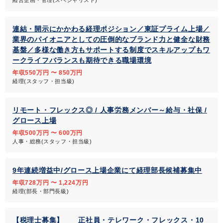
経営企画・管理(スペシャリスト)
連結・開示にかかわる経理ポジション／東証プライム上場／
業界のパイオニアとしての圧倒的なブランド力と健全な財務
基盤／多様な働き方もサポートする制度でスキルアップもワ
ークライフバランスも期待できる職場環境
年収550万円 〜 850万円
経理(スタッフ・担当級)
リモート・フレックス◎ / 人事労務メンバー～給与・社保 /
グロース上場
年収500万円 〜 600万円
人事・総務(スタッフ・担当級)
9年連続増益中/グロース上場企業にて経理部長候補募集中
年収728万円 〜 1,224万円
経理(部長・部門長級)
【税理士募集】 正社員・テレワーク・フレックス・10