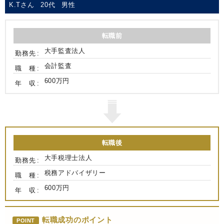
K.Tさん
20代
男性
転職前
大手監査法人
勤務先
会計監査
職 種
600万円
年 収
転職後
大手税理士法人
勤務先
税務アドバイザリー
職 種
600万円
年 収
転職成功のポイント
POINT