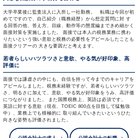
大学卒業後に監査法人に入所し一社勤務。 転職は今回が初
めてですので、自己紹介（職務経歴）から想定質問に対 す
る回答の他、答え方、目線、動作等の態度編まできめ細かく
面接対策を実施しました。 面接では本人の税務業務に携わ
りたいという強い意欲と税務の必要性をアピールしたことも
面接クリアーの 大きな要因だと考えます。
若者らしいハツラツさと意欲、やる気が好印象、高
評価に
面接では謙虚さの中にも、自信を持って今までのキャリアを
アピールしました。税務未経験ですが、若者らしいハツラツ
さ、明るさに加えて、意欲、やる気が好印象をうみ、高評価
につながりました。 また国際税務上、英語は必須です。
英語に対する意欲（現在、TOEIC 800点を目指して猛勉強
中）、業務上でも積極的に 取り組んでいきたいというひた
向きな姿勢も評価されました。
公認会計士の求人
公認会計士の転職