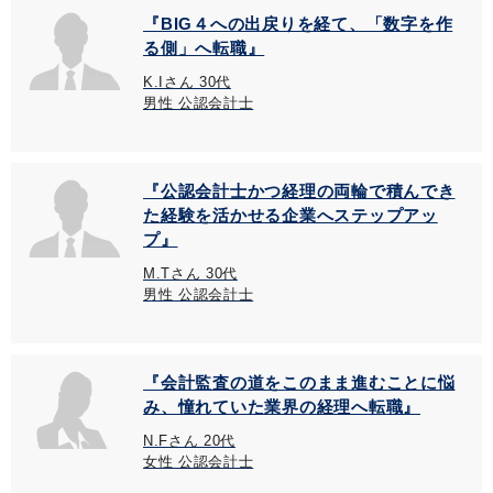
『BIG４への出戻りを経て、「数字を作
る側」へ転職』
K.Iさん 30代
男性 公認会計士
『公認会計士かつ経理の両輪で積んでき
た経験を活かせる企業へステップアッ
プ』
M.Tさん 30代
男性 公認会計士
『会計監査の道をこのまま進むことに悩
み、憧れていた業界の経理へ転職』
N.Fさん 20代
女性 公認会計士