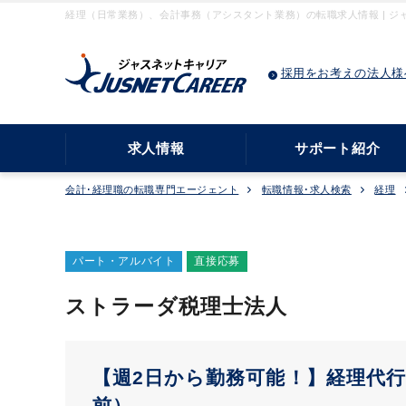
経理（日常業務）、会計事務（アシスタント業務）の転職求人情報 | ジ
採用をお考えの法人様
求人情報
サポート紹介
会計･経理職の転職専門エージェント
転職情報･求人検索
経理
パート・アルバイト
直接応募
ストラーダ税理士法人
【週2日から勤務可能！】経理代行
前）