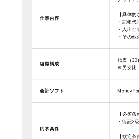
【具体的
仕事内容
・記帳代
・入出金
・その他
代表（3
組織構成
※男女比 
会計ソフト
MoneyFo
【必須条
・簿記3
応募条件
【歓迎条