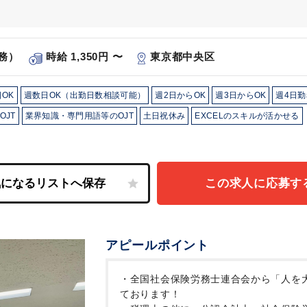
務）
時給 1,350円 〜
東京都中央区
OK
週数日OK（出勤日数相談可能）
週2日からOK
週3日からOK
週4日勤
OJT
業界知識・専門用語等のOJT
土日祝休み
EXCELのスキルが活かせる
この求人に応募す
アピールポイント
・全国社会保険労務士連合会から「人を
ております！