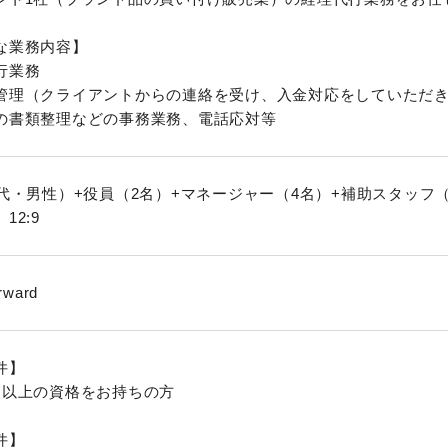
な業務内容】
行業務
管理（クライアントからの連絡を受け、入金対応をしていただ
の書類整理などの事務業務、電話応対等
0代・男性）+役員（2名）+マネージャー（4名）+補助スタッフ（
12:9
rward
件】
級以上の資格をお持ちの方
件】