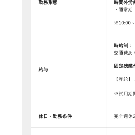
勤務形態
時間外労
・通常期
※10:00
時給制
： 
交通費あ
固定残業
給与
【昇給】 
※試用期間
休日・勤務条件
完全週休