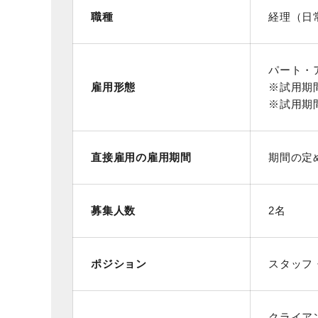
職種
経理（日
パート・
雇用形態
※試用期
※試用期間
直接雇用の雇用期間
期間の定
募集人数
2名
ポジション
スタッフ
クライア