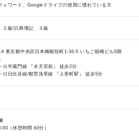
フォワード、Googleドライブの使用に慣れている方
 ２級/日商簿記 ３級
0014 東京都中央区日本橋蛎殻町1-36-5 いちご箱崎ビル5階
：
トロ半蔵門線 『水天宮前』 徒歩2分
トロ日比谷線/都営浅草線 『人形町駅』 徒歩5分
制
18:00（休憩時間 60分）