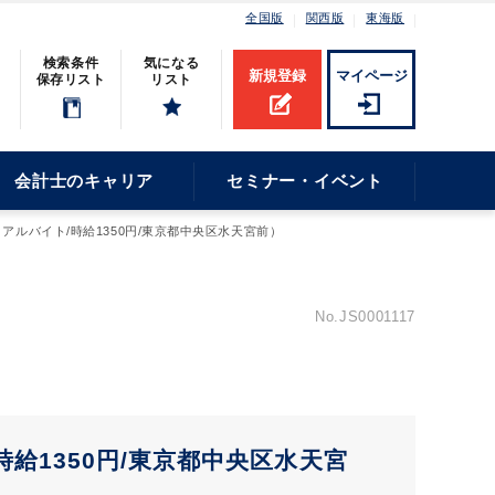
全国版
関西版
東海版
検索条件
気になる
新規登録
マイページ
保存リスト
リスト
会計士のキャリア
セミナー・イベント
ルバイト/時給1350円/東京都中央区水天宮前）
No.JS0001117
給1350円/東京都中央区水天宮