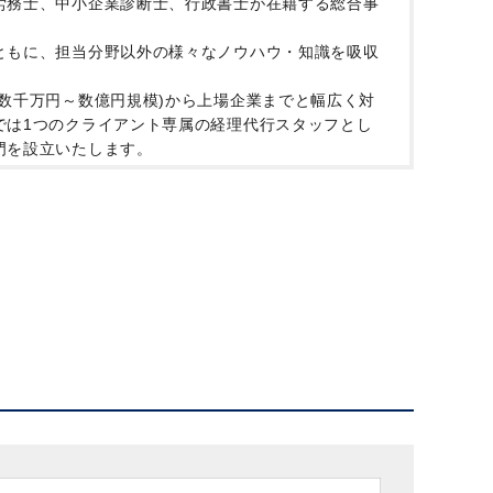
労務士、中小企業診断士、行政書士が在籍する総合事
ともに、担当分野以外の様々なノウハウ・知識を吸収
数千万円～数億円規模)から上場企業までと幅広く対
では1つのクライアント専属の経理代行スタッフとし
門を設立いたします。
多く活躍中！
就業可能です。
可能性もあり、過去にパートから正社員への切替実績
く活気がございます。温かく、優しいメンバーばかりで
ので、ご家庭のご事情でのお休みや早退のご相談もし