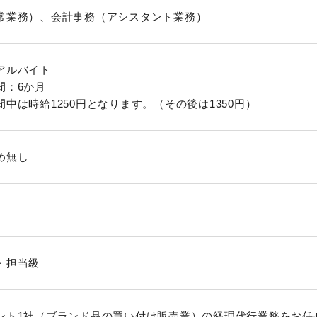
常業務）、会計事務（アシスタント業務）
アルバイト
間：6か月
中は時給1250円となります。（その後は1350円）
め無し
・担当級
ント1社（ブランド品の買い付け販売業）の経理代行業務をお任