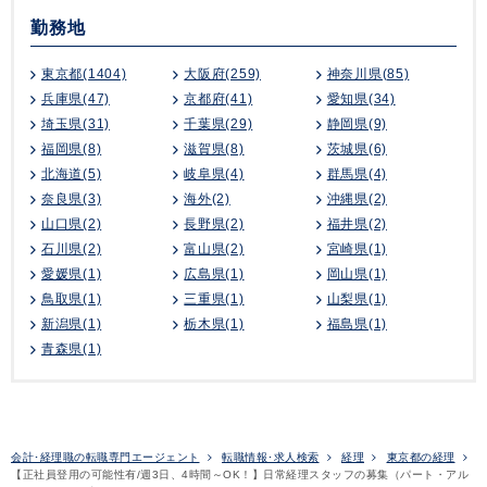
勤務地
東京都(1404)
大阪府(259)
神奈川県(85)
兵庫県(47)
京都府(41)
愛知県(34)
埼玉県(31)
千葉県(29)
静岡県(9)
福岡県(8)
滋賀県(8)
茨城県(6)
北海道(5)
岐阜県(4)
群馬県(4)
奈良県(3)
海外(2)
沖縄県(2)
山口県(2)
長野県(2)
福井県(2)
石川県(2)
富山県(2)
宮崎県(1)
愛媛県(1)
広島県(1)
岡山県(1)
鳥取県(1)
三重県(1)
山梨県(1)
新潟県(1)
栃木県(1)
福島県(1)
青森県(1)
会計･経理職の転職専門エージェント
転職情報･求人検索
経理
東京都の経理
【正社員登用の可能性有/週3日、4時間～OK！】日常経理スタッフの募集（パート・アル