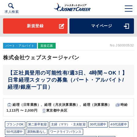
求人検索
新規登録
マイページ
No.JS0000532
パート・アルバイト
直接応募
株式会社ウェブスタージャパン
【正社員登用の可能性有/週3日、4時間～OK！】
日常経理スタッフの募集（パート・アルバイト/
経理/銀座一丁目）
経理（日常業務）、経理（月次決算業務）、経理（決算業務）
時給
1,113円 〜 2,000円
東京都中央区
ブランクOK
第二新卒歓迎
主婦（ママ）・主夫歓迎
30代活躍中
40代活躍中
50代活躍中
原則転勤なし
ワークライフバランス