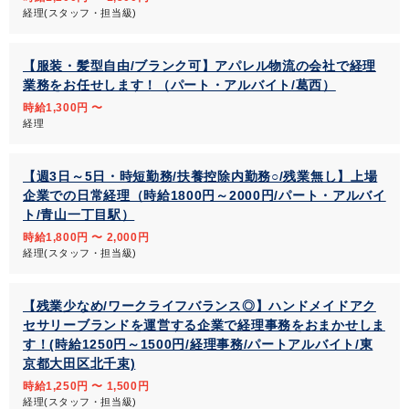
経理(スタッフ・担当級)
【服装・髪型自由/ブランク可】アパレル物流の会社で経理
業務をお任せします！（パート・アルバイト/葛西）
時給1,300円 〜
経理
【週3日～5日・時短勤務/扶養控除内勤務○/残業無し】上場
企業での日常経理（時給1800円～2000円/パート・アルバイ
ト/青山一丁目駅）
時給1,800円 〜 2,000円
経理(スタッフ・担当級)
【残業少なめ/ワークライフバランス◎】ハンドメイドアク
セサリーブランドを運営する企業で経理事務をおまかせしま
す！(時給1250円～1500円/経理事務/パートアルバイト/東
京都大田区北千束)
時給1,250円 〜 1,500円
経理(スタッフ・担当級)