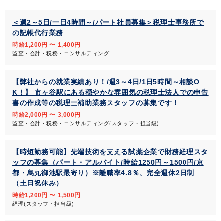
＜週2～5日/一日4時間～/パート社員募集＞税理士事務所で
の記帳代行業務
時給1,200円 〜 1,400円
監査・会計・税務・コンサルティング
【弊社からの就業実績あり！/週3～4日/1日5時間～相談O
K！】 市ヶ谷駅にある穏やかな雰囲気の税理士法人での申告
書の作成等の税理士補助業務スタッフの募集です！
時給2,000円 〜 3,000円
監査・会計・税務・コンサルティング(スタッフ・担当級)
【時短勤務可能】先端技術を支える試薬企業で財務経理スタ
ッフの募集（パート・アルバイト/時給1250円～1500円/京
都・烏丸御池駅最寄り）※離職率4.8％、完全週休2日制
（土日祝休み）
時給1,200円 〜 1,500円
経理(スタッフ・担当級)