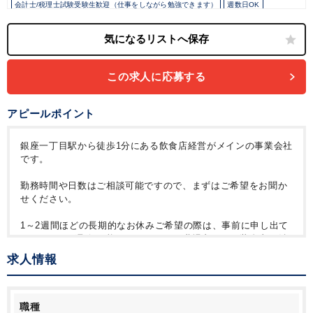
会計士/税理士試験受験生歓迎（仕事をしながら勉強できます）
週数日OK
週3日からOK
時短勤務の相談OK
勤務開始時間の相談OK
勤務終了時間の相談OK
朝遅め
10時以降出社OK
定時早め
16時以前退社OK
フルタイム
1日5時間以内でもOK
時短OK
9時30分出社OK
残業なし
駅から徒歩5分以内
少人数の職場（所属部門の人数3人以下）
この求人に応募する
ルーティンワークがメイン
社内システム等のOJT
業務手順等のOJT
業界知識・専門用語等のOJT
土日祝休み
EXCELのスキルが活かせる
アピールポイント
英語力不要
銀座一丁目駅から徒歩1分にある飲食店経営がメインの事業会社
です。
勤務時間や日数はご相談可能ですので、まずはご希望をお聞か
せください。
1～2週間ほどの長期的なお休みご希望の際は、事前に申し出て
いただければ取得可能となっており、職場内でも服装自由！働
きやすい環境の職場となっております。
求人情報
能力やご状況によっては正社員登用の可能性もあり、和気あい
あいとした雰囲気で、分からないことは気軽に聞ける風通しの
良さも魅力の1つです。
職種