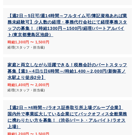
【週2日～5日可/週14時間～フルタイム可/簿記資格あれば業
務未経験可】少人数の経理・事務代行会社にて経理事務スタ
ッフの募集！（時給1300円～1500円/経理/パートアルバイ
ト/東京都豊島区池袋）
時給1,300円 〜 1,500円
経理(スタッフ・担当級)
家庭と両立しながら活躍できる！税務会計のパートスタッフ
募集【週3～4日/1日6時間～/時給1,400～2,000円/新御茶ノ
水駅より徒歩2分】
時給1,400円 〜 2,000円
経理(スタッフ・担当級)
【週2日～×4時間～/ラオス証券取引所上場グループ企業】
国内外で事業拡大している企業にてバックオフィス全般業務
に携わりたい方を募集！（渋谷/パート・アルバイト/ラオス
上場）
時給1,200円 〜 1,500円