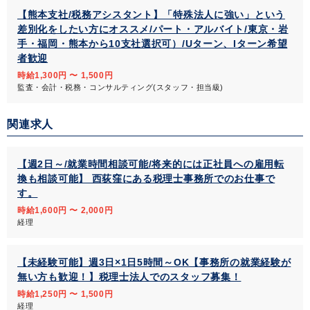
【熊本支社/税務アシスタント】「特殊法人に強い」という
差別化をしたい方にオススメ/パート・アルバイト/東京・岩
手・福岡・熊本から10支社選択可）/Uターン、Iターン希望
者歓迎
時給1,300円 〜 1,500円
監査・会計・税務・コンサルティング(スタッフ・担当級)
関連求人
【週2日～/就業時間相談可能/将来的には正社員への雇用転
換も相談可能】 西荻窪にある税理士事務所でのお仕事で
す。
時給1,600円 〜 2,000円
経理
【未経験可能】週3日×1日5時間～OK【事務所の就業経験が
無い方も歓迎！】税理士法人でのスタッフ募集！
時給1,250円 〜 1,500円
経理