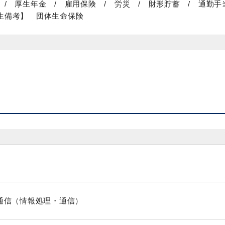
 / 厚生年金 / 雇用保険 / 労災 / 財形貯蓄 / 通勤手
生備考】 団体生命保険
報通信（情報処理・通信）