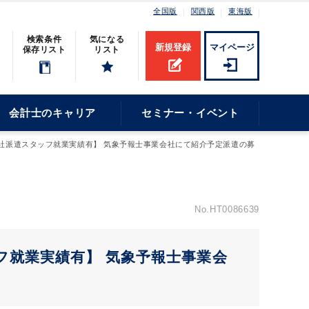
全国版
関西版
東海版
検索条件
気になる
新規登録
マイページ
保存リスト
リスト
会計士のキャリア
セミナー・イベント
社派遣スタッフ就業実績有】 気象予報士事業会社にて紹介予定派遣の募
No.HT0086639
フ就業実績有】 気象予報士事業会