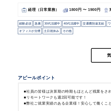
経理（日常業務）
1800円 〜 1900円
経験必須
急募
30代活躍中
40代活躍中
交通費別途支給
ワ
オフィスが分煙
土日祝休み
その他
アピールポイント
■社員の皆様は決算期の時期もほとんど残業をさ
■リモートワークも週2回可能です！
■弊社ご就業実績のある企業様！安心して働くこ