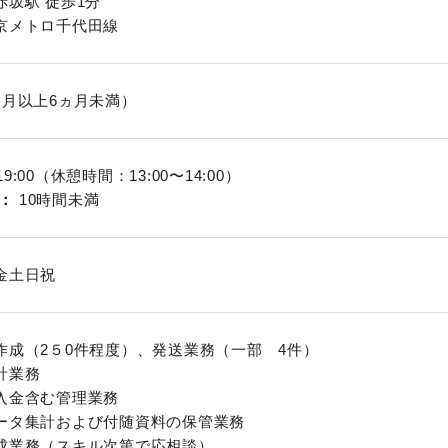
赤坂駅 徒歩1分
京メトロ千代田線
ヶ月以上6ヵ月未満）
〜 19:00（休憩時間：13:00〜14:00）
10時間未満
金土日祝
作成（2５0件程度）、発送業務（一部 4件）
計業務
入金含む管理業務
ータ集計および付随資料の保管業務
成業務（スキル次第で応相談）