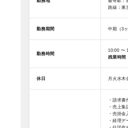
勤務地
最寄駅：
路線：東
勤務期間
中期（3
10:00 
勤務時間
残業時間
休日
月火水木
・請求書
・売上集
・売掛金
・経理デ
・仕訳作