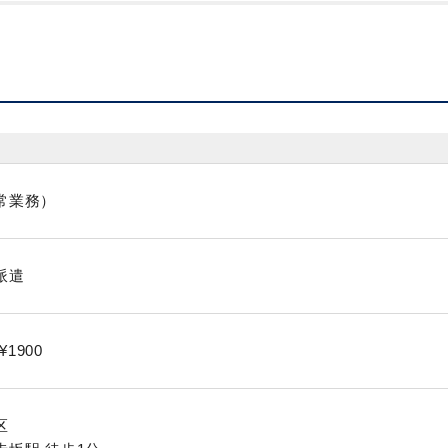
常業務）
派遣
¥1900
区