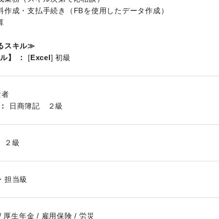
料作成・支払手続き（FBを使用したデータ作成）
算
るスキル≫
キル】
[
Excel
] 初級
験者
日商簿記 ２級
 ２級
・担当級
 厚生年金 / 雇用保険 / 労災