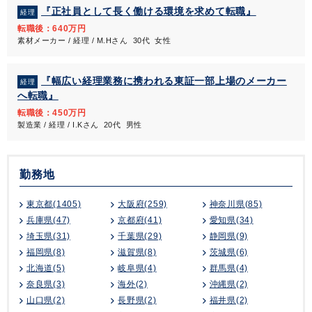
『正社員として長く働ける環境を求めて転職』
経理
転職後：640万円
素材メーカー / 経理 / M.Hさん 30代 女性
『幅広い経理業務に携われる東証一部上場のメーカー
経理
へ転職』
転職後：450万円
製造業 / 経理 / I.Kさん 20代 男性
勤務地
東京都(1405)
大阪府(259)
神奈川県(85)
兵庫県(47)
京都府(41)
愛知県(34)
埼玉県(31)
千葉県(29)
静岡県(9)
福岡県(8)
滋賀県(8)
茨城県(6)
北海道(5)
岐阜県(4)
群馬県(4)
奈良県(3)
海外(2)
沖縄県(2)
山口県(2)
長野県(2)
福井県(2)