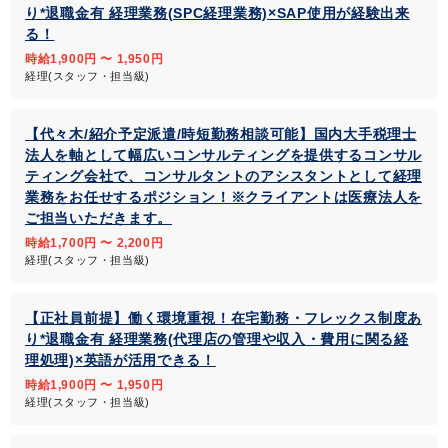
り*退職金有 経理業務(SPC経理業務)×SAP使用が経験出来
る！
時給1,900円 〜 1,950円
経理(スタッフ・担当級)
【代々木/紹介予定派遣/時短勤務相談可能】国内大手税理士
法人を軸として幅広いコンサルティングを提供するコンサル
ティング会社で、コンサルタントのアシスタントとして経理
業務をお任せするポジション！※クライアントは医療法人を
ご担当いただきます。
時給1,700円 〜 2,200円
経理(スタッフ・担当級)
【正社員前提】働く環境重視！在宅勤務・フレックス制度あ
り*退職金有 経理業務(代理店の管理や収入・費用に関る経
理処理)×英語が活用できる！
時給1,900円 〜 1,950円
経理(スタッフ・担当級)