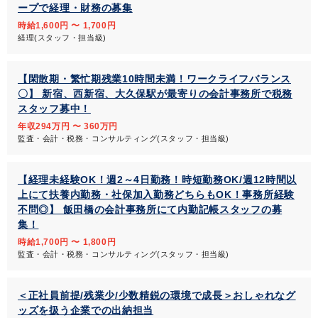
ープで経理・財務の募集
時給1,600円 〜 1,700円
経理(スタッフ・担当級)
【閑散期・繁忙期残業10時間未満！ワークライフバランス
〇】 新宿、西新宿、大久保駅が最寄りの会計事務所で税務
スタッフ募中！
年収294万円 〜 360万円
監査・会計・税務・コンサルティング(スタッフ・担当級)
【経理未経験OK！週2～4日勤務！時短勤務OK/週12時間以
上にて扶養内勤務・社保加入勤務どちらもOK！事務所経験
不問◎】 飯田橋の会計事務所にて内勤記帳スタッフの募
集！
時給1,700円 〜 1,800円
監査・会計・税務・コンサルティング(スタッフ・担当級)
＜正社員前提/残業少/少数精鋭の環境で成長＞おしゃれなグ
ッズを扱う企業での出納担当