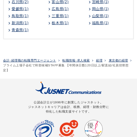
石川県(2)
富山県(2)
宮崎県(1)
愛媛県(1)
広島県(1)
岡山県(1)
鳥取県(1)
三重県(1)
山梨県(1)
新潟県(1)
栃木県(1)
福島県(1)
青森県(1)
会計･経理職の転職専門エージェント
転職情報･求人検索
経理
東京都の経理
プライム上場子会社で幹部候補STAFF募集 【年間休日数120日以上/駅直結/社員切替想
定】
公認会計士が1996年に創業したジャスネット。
ジャスネットキャリアは会計、税務、経理・財務分野に
特化した転職支援サイトです。