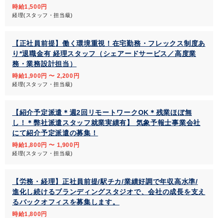
時給1,500円
経理(スタッフ・担当級)
【正社員前提】働く環境重視！在宅勤務・フレックス制度あ
り*退職金有 経理スタッフ（シェアードサービス／高度業
務・業務設計担当）
時給1,900円 〜 2,200円
経理(スタッフ・担当級)
【紹介予定派遣＊週2回リモートワークOK＊残業ほぼ無
し！＊弊社派遣スタッフ就業実績有】 気象予報士事業会社
にて紹介予定派遣の募集！
時給1,800円 〜 1,900円
経理(スタッフ・担当級)
【労務・経理】正社員前提/駅チカ/業績好調で年収高水準/
進化し続けるブランディングスタジオで、会社の成長を支え
るバックオフィスを募集します。
時給1,800円