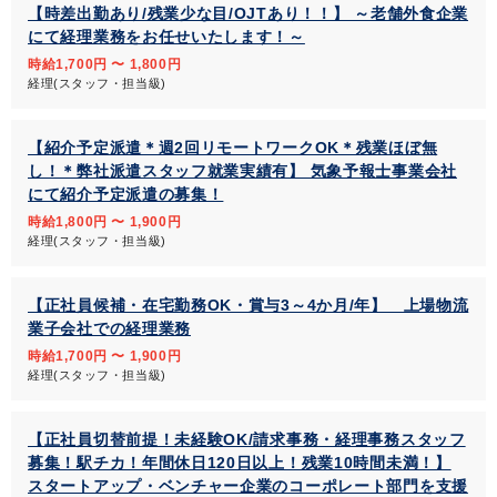
【時差出勤あり/残業少な目/OJTあり！！】 ～老舗外食企業
にて経理業務をお任せいたします！～
時給1,700円 〜 1,800円
経理(スタッフ・担当級)
【紹介予定派遣＊週2回リモートワークOK＊残業ほぼ無
し！＊弊社派遣スタッフ就業実績有】 気象予報士事業会社
にて紹介予定派遣の募集！
時給1,800円 〜 1,900円
経理(スタッフ・担当級)
【正社員候補・在宅勤務OK・賞与3～4か月/年】 上場物流
業子会社での経理業務
時給1,700円 〜 1,900円
経理(スタッフ・担当級)
【正社員切替前提！未経験OK/請求事務・経理事務スタッフ
募集！駅チカ！年間休日120日以上！残業10時間未満！】
スタートアップ・ベンチャー企業のコーポレート部門を支援