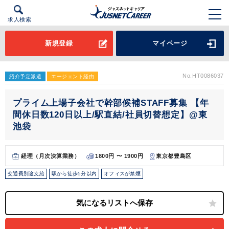
求人検索
新規登録
マイページ
No.HT0086037
紹介予定派遣
エージェント経由
プライム上場子会社で幹部候補STAFF募集 【年
間休日数120日以上/駅直結/社員切替想定】@東
池袋
経理（月次決算業務）
1800円 〜 1900円
東京都豊島区
交通費別途支給
駅から徒歩5分以内
オフィスが禁煙