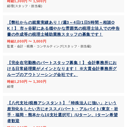
時給1,300円 〜 1,500円
経理(スタッフ・担当級)
【弊社からの就業実績あり！/週3～4日/1日5時間～相談O
K！】 市ヶ谷駅にある穏やかな雰囲気の税理士法人での申告
書の作成等の税理士補助業務スタッフの募集です！
時給2,000円 〜 3,000円
監査・会計・税務・コンサルティング(スタッフ・担当級)
【完全在宅勤務のパートスタッフ募集！】 会計事務所にお
ける日常経理業がメインとなります！ ※大貫会計事務所グ
ループのアウトソーシング会社です。
時給1,250円 〜 1,300円
経理
【八代支社/税務アシスタント】「特殊法人に強い」という
差別化をしたい方にオススメ/パート・アルバイト/東京・岩
手・福岡・熊本から10支社選択可）/Uターン、Iターン希望
者歓迎