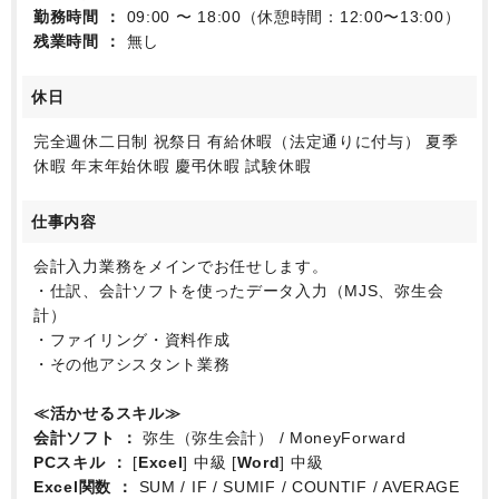
勤務時間
09:00 〜 18:00（休憩時間：12:00〜13:00）
残業時間
無し
休日
完全週休二日制 祝祭日 有給休暇（法定通りに付与） 夏季
休暇 年末年始休暇 慶弔休暇 試験休暇
仕事内容
会計入力業務をメインでお任せします。
・仕訳、会計ソフトを使ったデータ入力（MJS、弥生会
計）
・ファイリング・資料作成
・その他アシスタント業務
≪活かせるスキル≫
会計ソフト
弥生（弥生会計） / MoneyForward
PCスキル
[
Excel
] 中級 [
Word
] 中級
Excel関数
SUM / IF / SUMIF / COUNTIF / AVERAGE