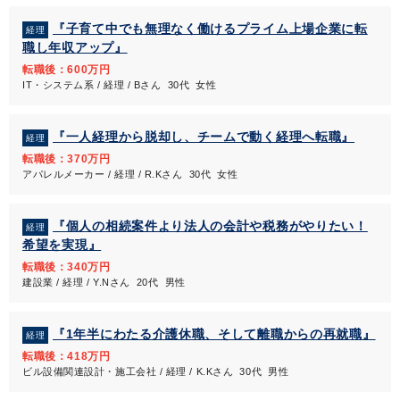
『子育て中でも無理なく働けるプライム上場企業に転
経理
職し年収アップ』
転職後：600万円
IT・システム系 / 経理 / Bさん 30代 女性
『一人経理から脱却し、チームで動く経理へ転職』
経理
転職後：370万円
アパレルメーカー / 経理 / R.Kさん 30代 女性
『個人の相続案件より法人の会計や税務がやりたい！
経理
希望を実現』
転職後：340万円
建設業 / 経理 / Y.Nさん 20代 男性
『1年半にわたる介護休職、そして離職からの再就職』
経理
転職後：418万円
ビル設備関連設計・施工会社 / 経理 / K.Kさん 30代 男性