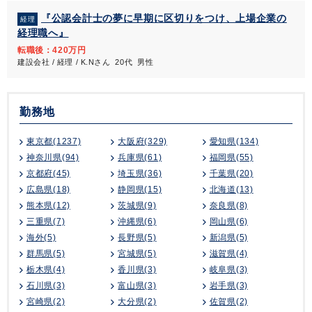
『公認会計士の夢に早期に区切りをつけ、上場企業の
経理
経理職へ』
転職後：420万円
建設会社 / 経理 / K.Nさん 20代 男性
勤務地
東京都(1237)
大阪府(329)
愛知県(134)
神奈川県(94)
兵庫県(61)
福岡県(55)
京都府(45)
埼玉県(36)
千葉県(20)
広島県(18)
静岡県(15)
北海道(13)
熊本県(12)
茨城県(9)
奈良県(8)
三重県(7)
沖縄県(6)
岡山県(6)
海外(5)
長野県(5)
新潟県(5)
群馬県(5)
宮城県(5)
滋賀県(4)
栃木県(4)
香川県(3)
岐阜県(3)
石川県(3)
富山県(3)
岩手県(3)
宮崎県(2)
大分県(2)
佐賀県(2)