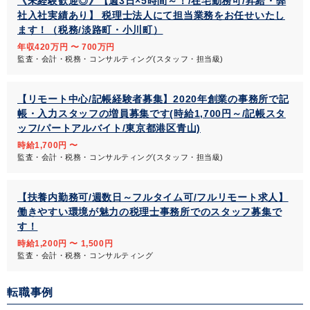
《未経験歓迎◎》【週3日×5時間～！/在宅勤務可/昇給・弊
社入社実績あり】 税理士法人にて担当業務をお任せいたし
ます！（税務/淡路町・小川町）
年収420万円 〜 700万円
監査・会計・税務・コンサルティング(スタッフ・担当級)
【リモート中心/記帳経験者募集】2020年創業の事務所で記
帳・入力スタッフの増員募集です(時給1,700円～/記帳スタ
ッフ/パートアルバイト/東京都港区青山)
時給1,700円 〜
監査・会計・税務・コンサルティング(スタッフ・担当級)
【扶養内勤務可/週数日～フルタイム可/フルリモート求人】
働きやすい環境が魅力の税理士事務所でのスタッフ募集で
す！
時給1,200円 〜 1,500円
監査・会計・税務・コンサルティング
転職事例