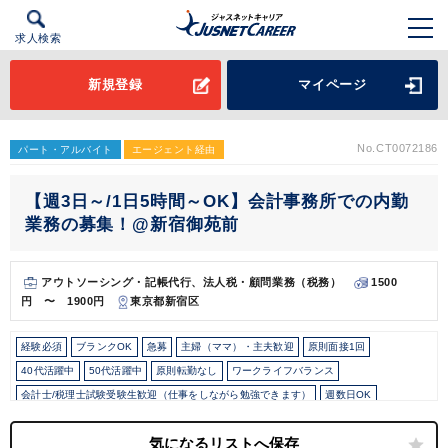
求人検索
新規登録
マイページ
No.CT0072186
パート・アルバイト
エージェント経由
【週3日～/1日5時間～OK】会計事務所での内勤
業務の募集！@新宿御苑前
アウトソーシング・記帳代行、法人税・顧問業務（税務）
1500
円 〜 1900円
東京都新宿区
経験必須
ブランクOK
急募
主婦（ママ）・主夫歓迎
原則面接1回
40代活躍中
50代活躍中
原則転勤なし
ワークライフバランス
会計士/税理士試験受験生歓迎（仕事をしながら勉強できます）
週数日OK
週数日OK（出勤日数相談可能）
週3日からOK
週4日勤務
週5日勤務
時短勤務の相談OK
勤務開始時間の相談OK
勤務終了時間の相談OK
朝遅め