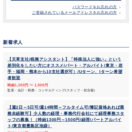
パスワードをお忘れの方
ご登録されているメールアドレスをお忘れの方
新着求人
【天草支社/税務アシスタント】「特殊法人に強い」という
差別化をしたい方にオススメ/パート・アルバイト/東京・岩
手・福岡・熊本から10支社選択可）/Uターン、Iターン希望
者歓迎
時給1,300円 〜 1,500円
監査・会計・税務・コンサルティング(スタッフ・担当級)
【週2日～5日可/週14時間～フルタイム可/簿記資格あれば業
務未経験可】少人数の経理・事務代行会社にて経理事務スタ
ッフの募集！（時給1300円～1500円/経理/パートアルバイ
ト/東京都豊島区池袋）