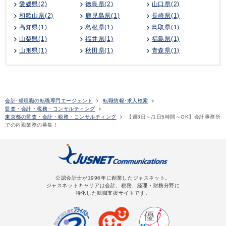
愛媛県(2)
徳島県(2)
山口県(2)
和歌山県(2)
鹿児島県(1)
長崎県(1)
高知県(1)
島根県(1)
鳥取県(1)
山梨県(1)
福井県(1)
福島県(1)
山形県(1)
秋田県(1)
青森県(1)
会計･経理職の転職専門エージェント
転職情報･求人検索
監査・会計・税務・コンサルティング
東京都の監査・会計・税務・コンサルティング
【週3日～/1日5時間～OK】会計事務所
での内勤業務の募集！
公認会計士が1996年に創業したジャスネット。
ジャスネットキャリアは会計、税務、経理・財務分野に
特化した転職支援サイトです。