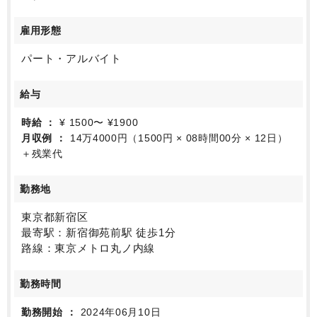
会計入力業務のほかに、事務所内清掃が週に1回、交代
制で行っていただきます。
雇用形態
来客の際は、現在は基本的にお茶出しは正社員の方が
担当しておりますが、事務所内に人がいらっしゃらな
パート・アルバイト
かった場合はご対応いただく可能性がございます。
働き方としては、週3日～/1日あたり5時間～の間でご
給与
就業が可能です。
また、急なお休み等にも柔軟に対応いただける事務所
時給
¥ 1500〜 ¥1900
ですので、子育て中の方やワークライフバランスを重
月収例
14万4000円（1500円 × 08時間00分 × 12日）
視して働きたい方にはピッタリです。
＋残業代
勤務地
東京都新宿区
最寄駅：新宿御苑前駅 徒歩1分
路線：東京メトロ丸ノ内線
勤務時間
勤務開始
2024年06月10日