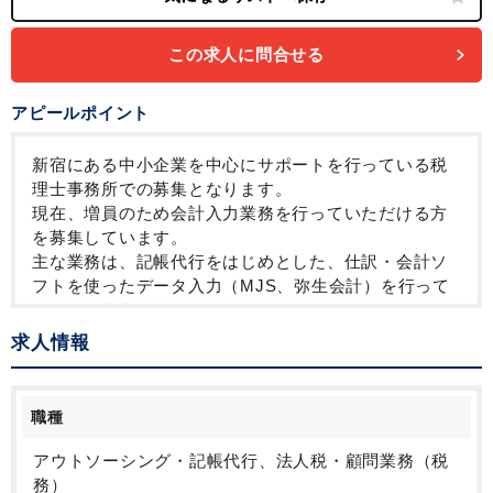
10時以降出社OK
定時早め
16時以前退社OK
フルタイム
1日5時間以内でもOK
時短OK
1日7時間未満勤務OK
9時30分出社OK
この求人に問合せる
残業なし
駅から徒歩5分以内
オフィスが禁煙
少人数の職場（所属部門の人数3人以下）
社内システム等のOJT
業務手順等のOJT
アピールポイント
土日祝休み
完全週休2日制
EXCELのスキルが活かせる
弥生会計
新宿にある中小企業を中心にサポートを行っている税
理士事務所での募集となります。
現在、増員のため会計入力業務を行っていただける方
を募集しています。
主な業務は、記帳代行をはじめとした、仕訳・会計ソ
フトを使ったデータ入力（MJS、弥生会計）を行って
いただきます。
ご経験やご希望に応じて各種申告書の作成も行ってい
求人情報
ただくことがあります。
現在従事しているスタッフの下、丁寧に教えていただ
ける環境があり、各自の能力に応じて仕事の割り振り
職種
を行うため、
いきなり大量の仕事をお願いしたり、スキルを大きく
アウトソーシング・記帳代行、法人税・顧問業務（税
超えるようなお願いすることはいたしません。
務）