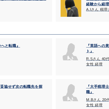
経験から経
A.Iさん 税理
Oへと転職』
『英語への
ト』
R.Sさん 40
女性 経理
、妥協せず次の転職先を探
『大手税理
職』
M.Bさん 20
女性 経理