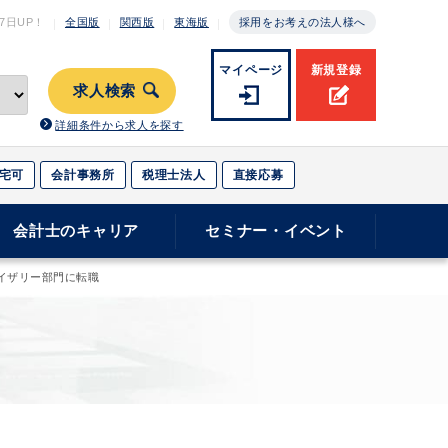
月7日
UP！
全国版
関西版
東海版
採用をお考えの法人様へ
マイページ
新規登録
求人検索
詳細条件から求人を探す
宅可
会計事務所
税理士法人
直接応募
会計士のキャリア
セミナー・イベント
イザリー部門に転職