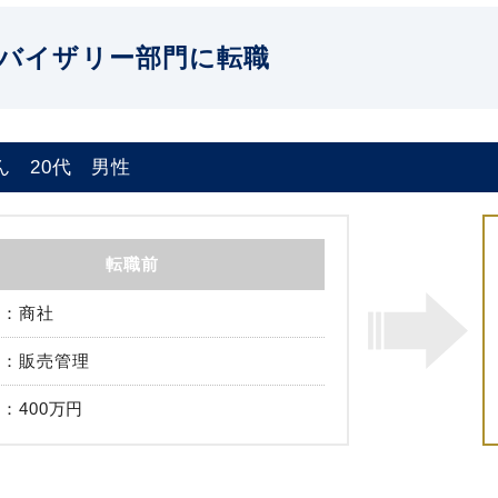
バイザリー部門に転職
ん
20代
男性
転職前
商社
販売管理
400万円