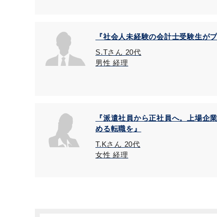
『社会人未経験の会計士受験生が
S.Tさん 20代
男性 経理
『派遣社員から正社員へ。上場企
める転職を』
T.Kさん 20代
女性 経理