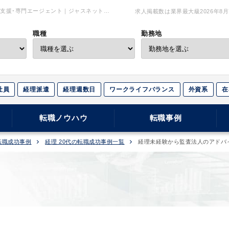
支援･専門エージェント｜ジャスネットキ
求人掲載数は業界最大級
2026年8
職種
勤務地
社員
経理派遣
経理週数日
ワークライフバランス
外資系
在
転職ノウハウ
転職事例
転職成功事例
経理 20代の転職成功事例一覧
経理未経験から監査法人のアドバ