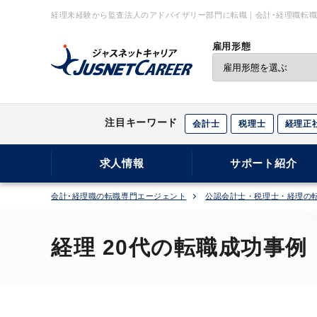
経理未経験から監査法人のアドバイザリー部門に転職｜会計･経理職転職
ャリア
雇用形態
注目キーワード
会計士
税理士
経理正
求人情報
サポート紹介
会計･経理職の転職専門エージェント
公認会計士・税理士・経理の
経理 20代の転職成功事例