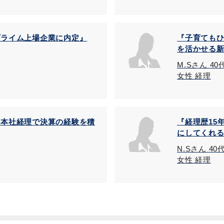
プライム上場企業に内定』
『子育ても
を活かせる
M.Sさん 4
女性 経理
業本社経理で決算の経験を積
『経理歴15
にしてくれ
N.Sさん 40
女性 経理