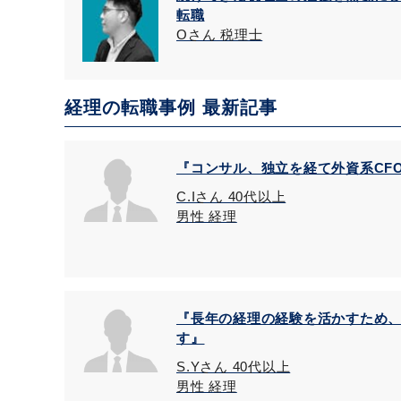
転職
Oさん 税理士
経理の転職事例 最新記事
『コンサル、独立を経て外資系CF
C.Iさん 40代以上
男性 経理
『長年の経理の経験を活かすため
す』
S.Yさん 40代以上
男性 経理