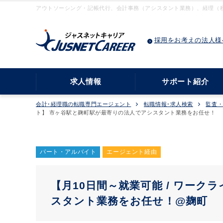
アウトソーシング・記帳代行、会計事務（アシスタント業務）、経理（税
採用をお考えの法人様
求人情報
サポート紹介
会計･経理職の転職専門エージェント
転職情報･求人検索
監査
ト】 市ヶ谷駅と麹町駅が最寄りの法人でアシスタント業務をお任せ！
パート・アルバイト
エージェント経由
【月10日間～就業可能 / ワーク
スタント業務をお任せ！@麹町