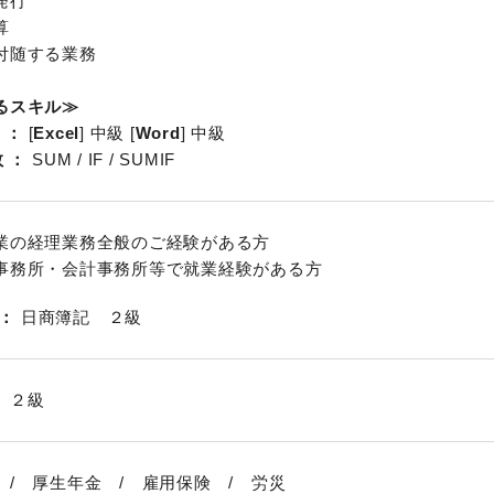
発行
算
付随する業務
るスキル≫
[
Excel
] 中級 [
Word
] 中級
数
SUM / IF / SUMIF
業の経理業務全般のご経験がある方
事務所・会計事務所等で就業経験がある方
日商簿記 ２級
 ２級
 / 厚生年金 / 雇用保険 / 労災