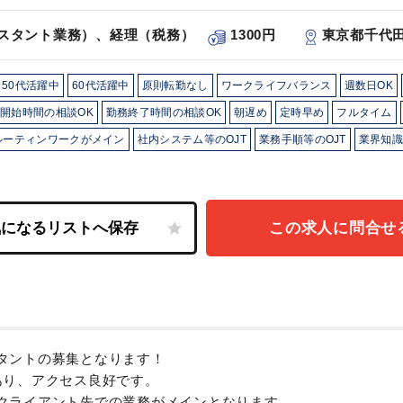
スタント業務）、経理（税務）
1300円
東京都千代
50代活躍中
60代活躍中
原則転勤なし
ワークライフバランス
週数日OK
開始時間の相談OK
勤務終了時間の相談OK
朝遅め
定時早め
フルタイム
ルーティンワークがメイン
社内システム等のOJT
業務手順等のOJT
業界知識
この求人に問合せ
タントの募集となります！
あり、アクセス良好です。
クライアント先での業務がメインとなります。