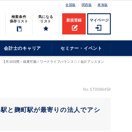
全国版
関西版
東海版
検索条件
気になる
新規登録
マイページ
保存リスト
リスト
会計士のキャリア
セミナー・イベント
【月10日間～就業可能 / ワークライフバランス〇 / 会計アシスタン
No.ST0084458
ヶ谷駅と麹町駅が最寄りの法人でアシ