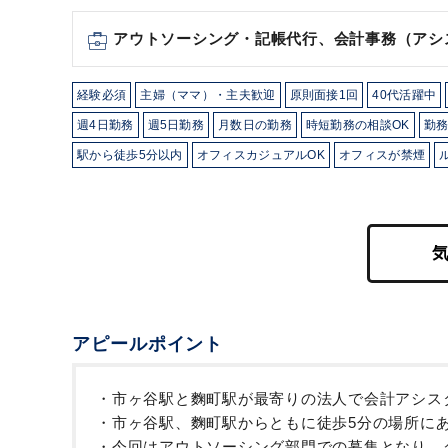
アウトソーシング・記帳代行、会計事務（アシ
経験必須
主婦（ママ）・主夫歓迎
原則面接1回
40代活躍中
週4日勤務
週5日勤務
月数日の勤務
時短勤務の相談OK
勤務
駅から徒歩5分以内
オフィスカジュアルOK
オフィスが禁煙
アピールポイント
・市ヶ谷駅と麴町駅が最寄りの法人で会計アシス
・市ヶ谷駅、麴町駅からともに徒歩5分の場所に
・今回はアウトソーシング部門での募集となり、