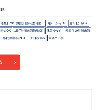
田区
週数日OK（出勤日数相談可能）
週2日からOK
週3日からOK
時短OK
1日7時間未満勤務OK
残業少なめ
残業月10時間未満
・専門用語等のOJT
土日祝休み
英語力不要
る