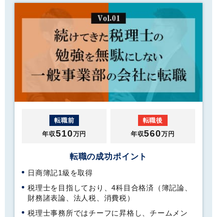
転職前
転職後
510
560
年収
万円
年収
万円
転職の成功ポイント
日商簿記1級を取得
税理士を目指しており、4科目合格済（簿記論、
財務諸表論、法人税、消費税）
税理士事務所ではチーフに昇格し、チームメン