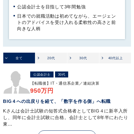
公認会計士を目指して3年間勉強
日本での就職活動は初めてながら、エージェン
トのアドバイスを受け入れる柔軟性の高さと前
向きな人柄
全て
20代
30代
40代以上
公認会計士
30代
【転職後】
IT・通信系企業／連結決算
950万円
BIG４への出戻りを経て、「数字を作る側」へ転職
Kさんは会計士試験の短答式合格者としてBIG４に新卒入所
し、同年に会計士試験に合格。会計士として8年半にわたり
東…